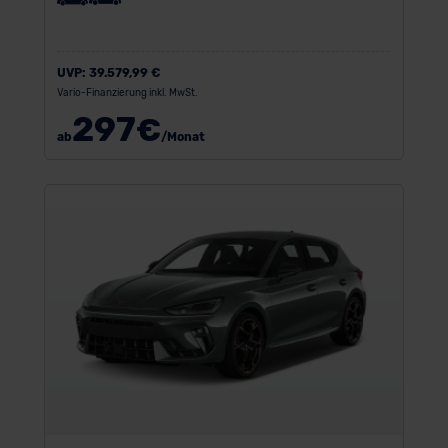
UVP:
39.579,99 €
Vario-Finanzierung inkl. MwSt.
297
€
ab
/Monat