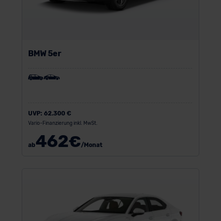
BMW 5er
UVP:
62.300 €
Vario-Finanzierung inkl. MwSt.
462
€
ab
/Monat