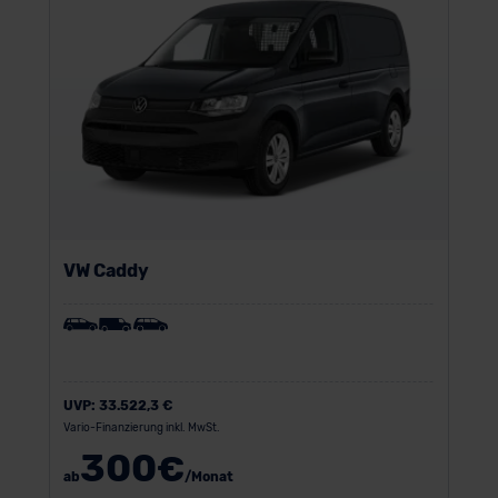
VW Caddy
UVP:
33.522,3 €
Vario-Finanzierung inkl. MwSt.
300
€
ab
/Monat