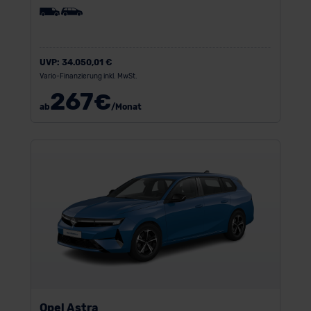
UVP:
34.050,01 €
Vario-Finanzierung inkl. MwSt.
267
€
ab
/Monat
Opel Astra