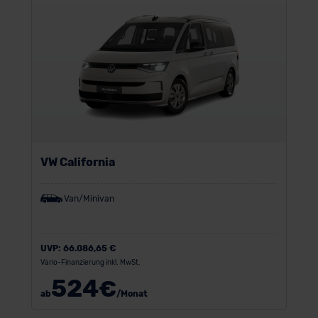
VW California
Van/Minivan
UVP:
66.086,65 €
Vario-Finanzierung inkl. MwSt.
524
€
ab
/Monat