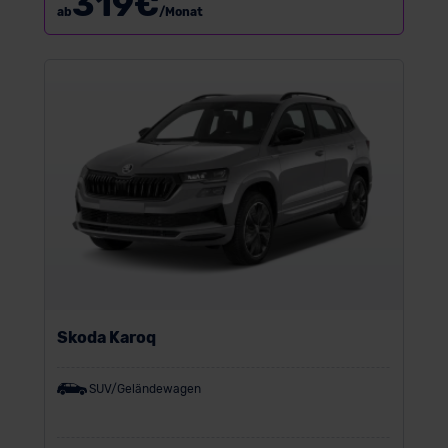
319
€
ab
/Monat
Skoda Karoq
SUV/Geländewagen