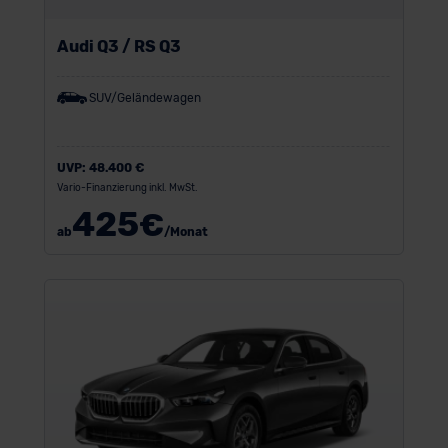
Audi Q3 / RS Q3
SUV/Geländewagen
UVP:
48.400 €
Vario-Finanzierung inkl. MwSt.
425
€
ab
/Monat