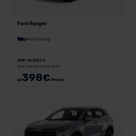
Ford Ranger
Nutzfahrzeug
UVP:
56.513,1 €
Vario-Finanzierung inkl. MwSt.
398
€
ab
/Monat