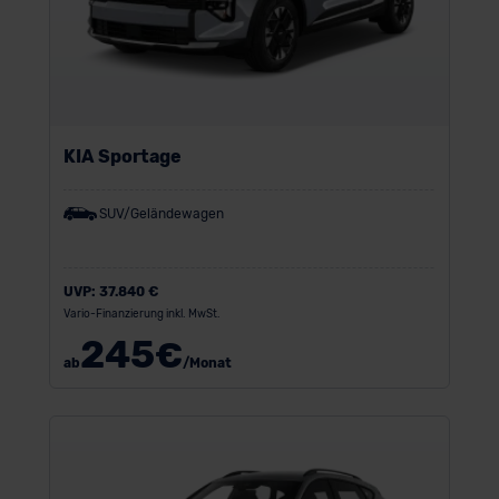
KIA Sportage
SUV/Geländewagen
UVP:
37.840 €
Vario-Finanzierung inkl. MwSt.
245
€
ab
/Monat