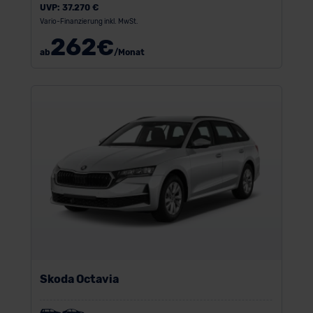
UVP:
37.270 €
Vario-Finanzierung inkl. MwSt.
262
€
ab
/Monat
Skoda Octavia