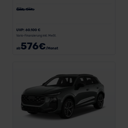
UVP:
60.100 €
Vario-Finanzierung inkl. MwSt.
576
€
ab
/Monat