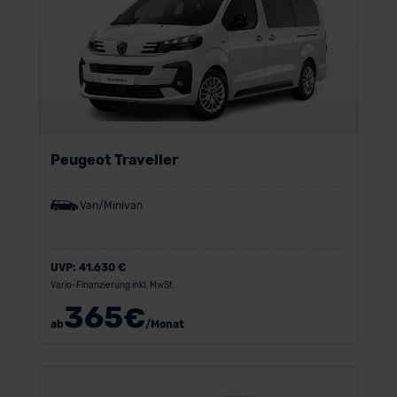
Peugeot Traveller
Van/Minivan
UVP:
41.630 €
Vario-Finanzierung inkl. MwSt.
365
€
ab
/Monat