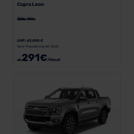
Cupra Leon
UVP:
43.090 €
Vario-Finanzierung inkl. MwSt.
291
€
ab
/Monat