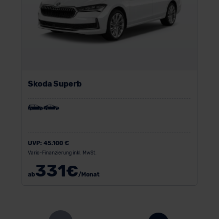
Skoda Superb
UVP:
45.100 €
Vario-Finanzierung inkl. MwSt.
331
€
ab
/Monat