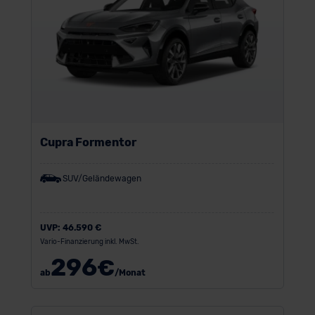
Cupra Formentor
SUV/Geländewagen
UVP:
46.590 €
Vario-Finanzierung inkl. MwSt.
296
€
ab
/Monat