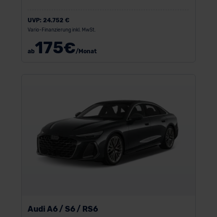
UVP:
24.752 €
Vario-Finanzierung inkl. MwSt.
175
€
ab
/Monat
Audi A6 / S6 / RS6