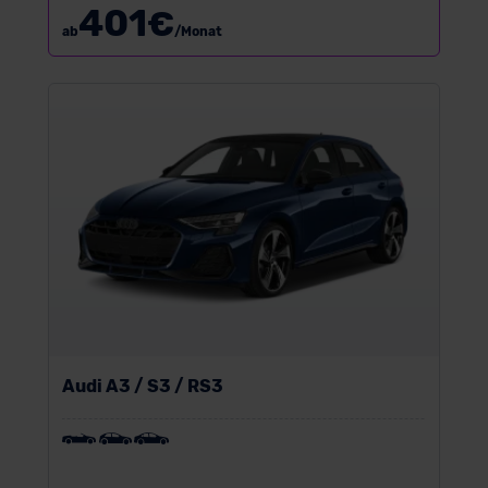
401
€
ab
/Monat
Audi A3 / S3 / RS3