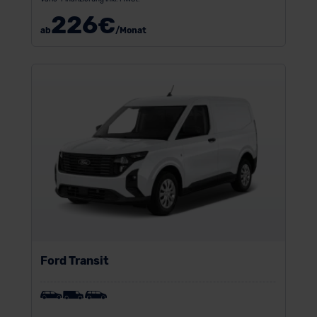
226
€
ab
/Monat
Ford Transit