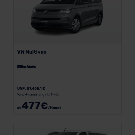
VW Multivan
UVP:
57.465,1 €
Vario-Finanzierung inkl. MwSt.
477
€
ab
/Monat