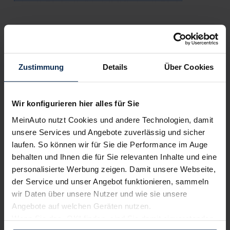
Testberichte
KI-generiert
Zustimmung
Details
Über Cookies
Wir konfigurieren hier alles für Sie
MeinAuto nutzt Cookies und andere Technologien, damit
unsere Services und Angebote zuverlässig und sicher
laufen. So können wir für Sie die Performance im Auge
behalten und Ihnen die für Sie relevanten Inhalte und eine
Citroen Jumpy Kastenwagen (Test 2023): Ist
personalisierte Werbung zeigen. Damit unsere Webseite,
der Diesel dem e-Jumpy noch gewachsen?
der Service und unser Angebot funktionieren, sammeln
wir Daten über unsere Nutzer und wie sie unsere
Seit 2020 fährt der Citroen Jumpy als e-Jumpy rein
Angebote auf welchen Geräten nutzen.
elektrisch. Wir haben den Jumpy Kastenwagen heute aber mit
Wenn Sie das „OK“ finden, sind Sie damit einverstanden
Diesel im Test. Was zeichnet ihn 2023 aus, was spricht für,
was gegen ihn?