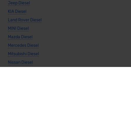
Jeep Diesel
KIA Diesel
Land Rover Diesel
MINI Diesel
Mazda Diesel
Mercedes Diesel
Mitsubishi Diesel
Nissan Diesel
Seat Diesel
Toyota Diesel
Volkswagen Diesel
Volvo Diesel
Allgemeine Infos