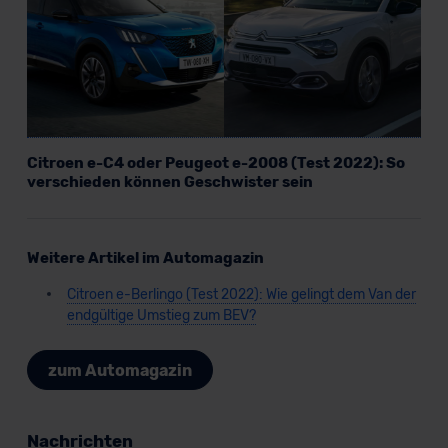
DSGVO) oder wenn Sie hierzu Ihre Einwilligung freiwillig
erteilen. Nähere Informationen zu den bestehenden
Datenschutzklauseln können Sie über den Kontakt zu
unserem Datenschutzbeauftragten unter
datenschutz@meinauto.de anfordern.
Datenschutzerklärung
|
Impressum
Citroen e-C4 oder Peugeot e-2008 (Test 2022): So
verschieden können Geschwister sein
Weitere Artikel im Automagazin
Citroen e-Berlingo (Test 2022): Wie gelingt dem Van der
endgültige Umstieg zum BEV?
zum Automagazin
Nachrichten