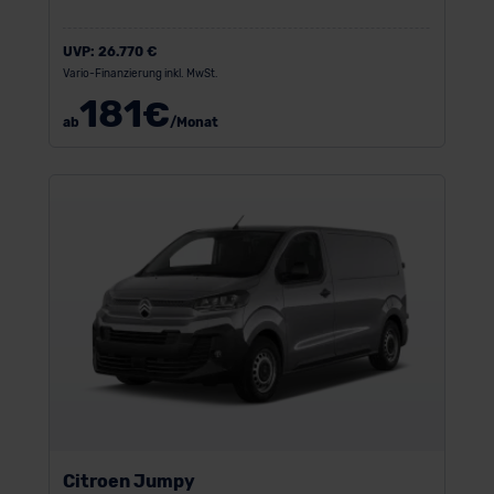
UVP:
26.770 €
Vario-Finanzierung inkl. MwSt.
181
€
ab
/Monat
Citroen Jumpy