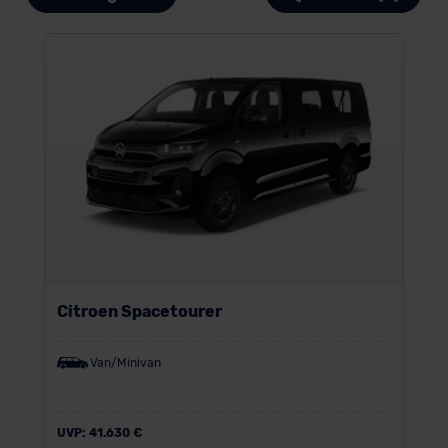
Citroen Spacetourer
Van/Minivan
UVP:
41.630 €