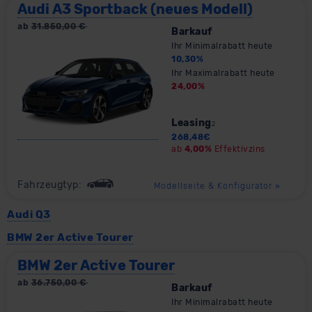
Audi A3 Sportback (neues Modell)
ab
31.850,00
€
Barkauf
Ihr Minimalrabatt heute
10,30
%
Ihr Maximalrabatt heute
24,00
%
Leasing
2
268,48
€
ab
4,00%
Effektivzins
Fahrzeugtyp:
Modellseite & Konfigurator
»
Audi Q3
BMW 2er Active Tourer
BMW 2er Active Tourer
ab
36.750,00
€
Barkauf
Ihr Minimalrabatt heute