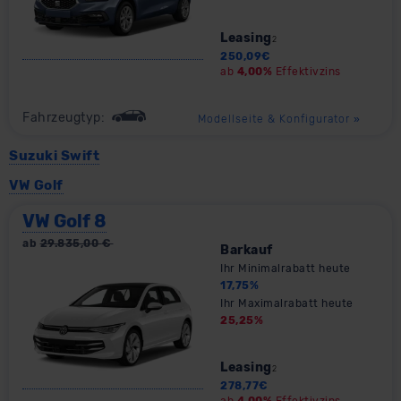
Leasing
2
250,09
€
ab
4,00%
Effektivzins
Fahrzeugtyp:
Modellseite & Konfigurator
»
Suzuki Swift
VW Golf
VW Golf 8
ab
29.835,00
€
Barkauf
Ihr Minimalrabatt heute
17,75
%
Ihr Maximalrabatt heute
25,25
%
Leasing
2
278,77
€
ab
4,00%
Effektivzins