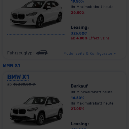
19,50
%
Ihr Maximalrabatt heute
26,00
%
Leasing
2
326,82
€
ab
4,00%
Effektivzins
Fahrzeugtyp:
Modellseite & Konfigurator
»
BMW X1
BMW X1
ab
45.100,00
€
Barkauf
Ihr Minimalrabatt heute
16,50
%
Ihr Maximalrabatt heute
27,05
%
Leasing
2