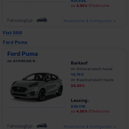
431,92
€
ab
4,00%
Effektivzins
Fahrzeugtyp:
Modellseite & Konfigurator
»
Fiat 500
Ford Puma
Ford Puma
ab
27.900,00
€
Barkauf
Ihr Minimalrabatt heute
14,75
%
Ihr Maximalrabatt heute
20,25
%
Leasing
2
236,11
€
ab
4,00%
Effektivzins
Fahrzeugtyp:
Modellseite & Konfigurator
»