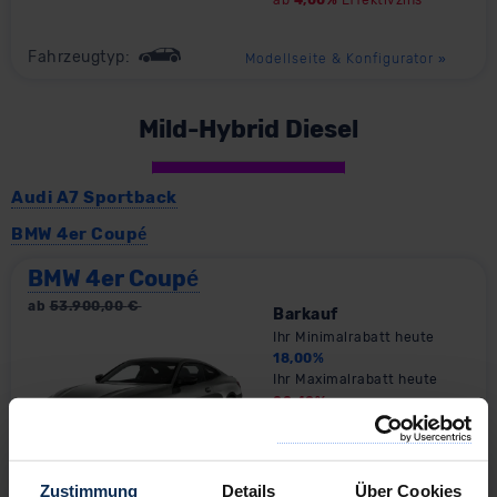
Fahrzeugtyp:
Modellseite & Konfigurator
»
Mild-Hybrid Diesel
Audi A7 Sportback
BMW 4er Coupé
BMW 4er Coupé
ab
53.900,00
€
Barkauf
Ihr Minimalrabatt heute
18,00
%
Ihr Maximalrabatt heute
22,42
%
Leasing
2
489,60
€
Zustimmung
Details
Über Cookies