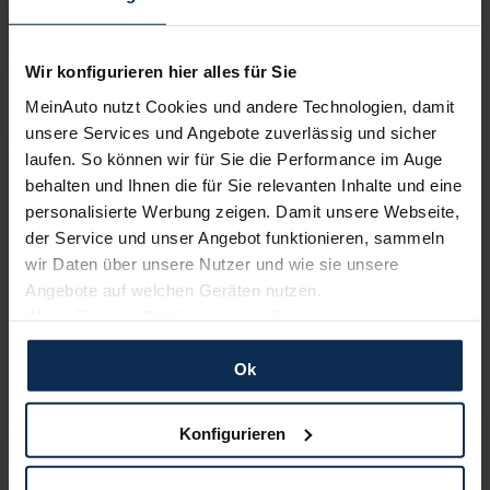
ab
4,00%
Effektivzins
Fahrzeugtyp:
Modellseite & Konfigurator
»
Wir konfigurieren hier alles für Sie
BMW X5
MeinAuto nutzt Cookies und andere Technologien, damit
unsere Services und Angebote zuverlässig und sicher
BMW X5 (neues Modell)
laufen. So können wir für Sie die Performance im Auge
ab
94.800,01
€
behalten und Ihnen die für Sie relevanten Inhalte und eine
Barkauf
Ihr Minimalrabatt heute
personalisierte Werbung zeigen. Damit unsere Webseite,
7,00
%
der Service und unser Angebot funktionieren, sammeln
Ihr Maximalrabatt heute
wir Daten über unsere Nutzer und wie sie unsere
16,00
%
Angebote auf welchen Geräten nutzen.
Wenn Sie das „OK“ finden, sind Sie damit einverstanden
Leasing
2
und erlauben uns Cookies für unseren Service zu
970,21
€
verwenden und diese Daten an Dritte weiterzugeben,
Ok
ab
4,00%
Effektivzins
etwa an unsere Marketingpartner. Falls Sie dem nicht
zustimmen möchten, beschränken wir uns auf die
Fahrzeugtyp:
Modellseite & Konfigurator
»
Konfigurieren
wesentlichen Cookies. Leider können wir unsere Inhalte
Volvo V90
dann nicht auf Sie zuschneiden und Sie somit nicht