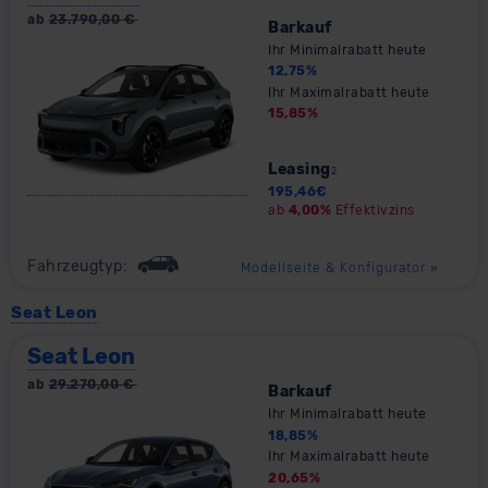
ab
23.790,00
€
Barkauf
Ihr Minimalrabatt heute
12,75
%
Ihr Maximalrabatt heute
15,85
%
Leasing
2
195,46
€
ab
4,00%
Effektivzins
Fahrzeugtyp:
Modellseite & Konfigurator
»
Seat Leon
Seat Leon
ab
29.270,00
€
Barkauf
Ihr Minimalrabatt heute
18,85
%
Ihr Maximalrabatt heute
20,65
%