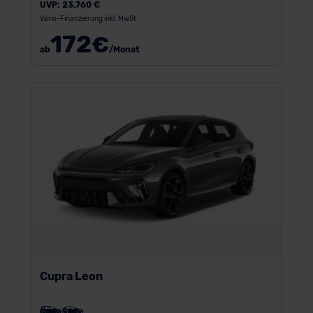
UVP:
23.760 €
Vario-Finanzierung inkl. MwSt.
172
€
ab
/Monat
Cupra Leon