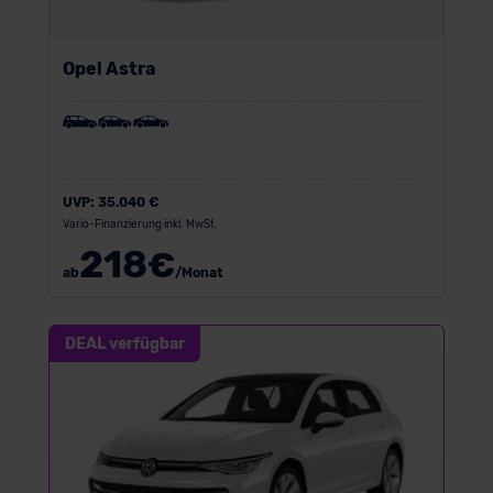
Opel Astra
UVP:
35.040 €
Vario-Finanzierung inkl. MwSt.
218
€
ab
/Monat
DEAL verfügbar