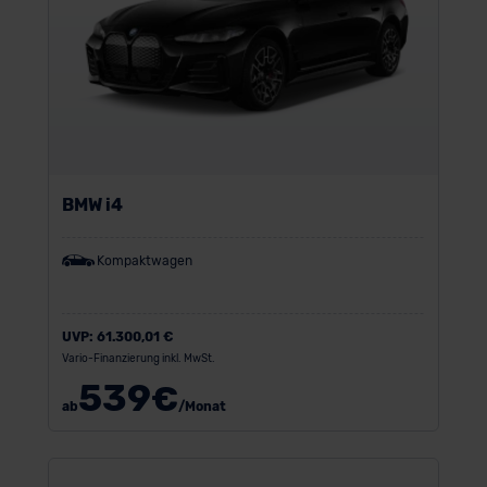
BMW i4
Kompaktwagen
UVP:
61.300,01 €
Vario-Finanzierung inkl. MwSt.
539
€
ab
/Monat