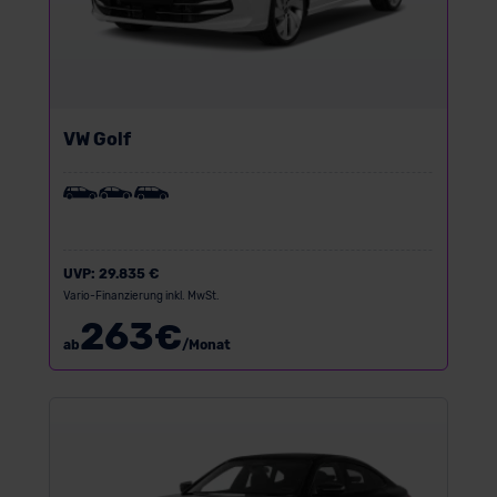
VW Golf
UVP:
29.835 €
Vario-Finanzierung inkl. MwSt.
263
€
ab
/Monat