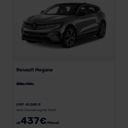
Renault Megane
UVP:
41.000 €
Vario-Finanzierung inkl. MwSt.
437
€
ab
/Monat