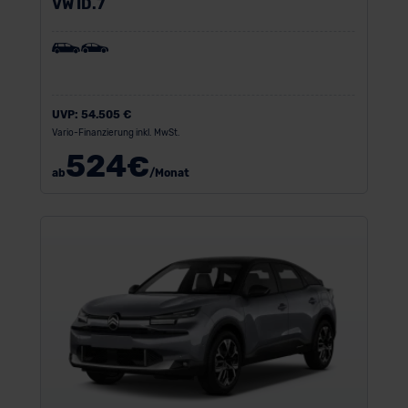
VW ID.7
UVP:
54.505 €
Vario-Finanzierung inkl. MwSt.
524
€
ab
/Monat