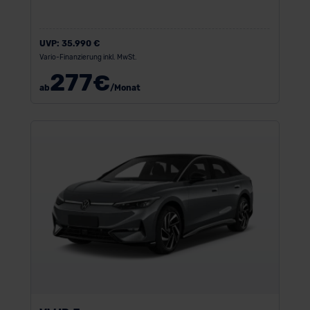
UVP:
35.990 €
Vario-Finanzierung inkl. MwSt.
277
€
ab
/Monat