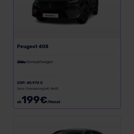
der EU erfolgt, erfolgt dies ausschließlich auf der
Grundlage eines Angemessenheitsbeschlusses der EU-
Kommission (Art. 45 Abs. 1 DSGVO), von
Standarddatenschutzklauseln (Art. 46 Abs. 2 lit. c
DSGVO) oder wenn Sie hierzu Ihre Einwilligung freiwillig
erteilen. Nähere Informationen zu den bestehenden
Peugeot 408
Datenschutzklauseln können Sie über den Kontakt zu
unserem Datenschutzbeauftragten unter
Kompaktwagen
datenschutz@meinauto.de anfordern.
Datenschutzerklärung
|
Impressum
UVP:
40.970 €
Vario-Finanzierung inkl. MwSt.
199
€
ab
/Monat