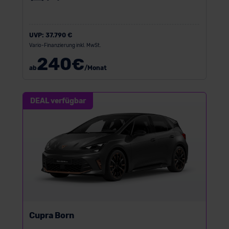
UVP:
37.790 €
Vario-Finanzierung inkl. MwSt.
240
€
ab
/Monat
DEAL verfügbar
Cupra Born