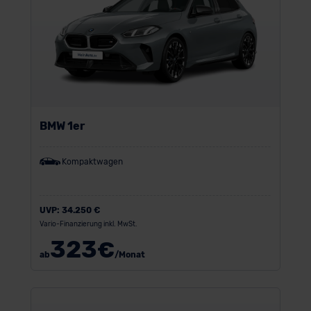
BMW 1er
Kompaktwagen
UVP:
34.250 €
Vario-Finanzierung inkl. MwSt.
323
€
ab
/Monat