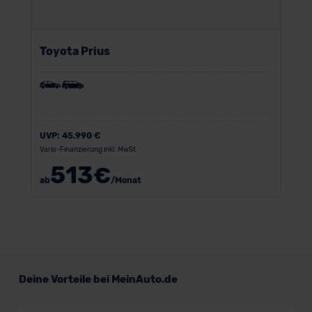
Toyota Prius
UVP:
45.990 €
Vario-Finanzierung inkl. MwSt.
513
€
ab
/Monat
Deine Vorteile bei MeinAuto.de