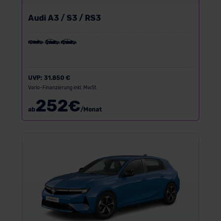
Audi A3 / S3 / RS3
UVP:
31.850 €
Vario-Finanzierung inkl. MwSt.
252
€
ab
/Monat