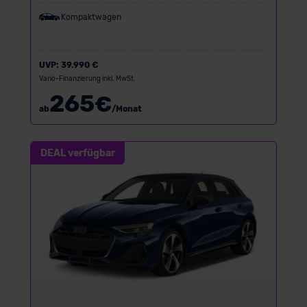
Kompaktwagen
UVP:
39.990 €
Vario-Finanzierung inkl. MwSt.
265
€
ab
/Monat
DEAL verfügbar