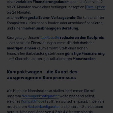
einer
variablen Finanzierungsdauer
: einer Laufzeit von 12
bis 60 Monaten sowie einer Verlängerungsoption (
Flex-Option
bis 24 Monate),
einem
offen gestaltbaren Vertragsende
: Sie können Ihren
Kompakten zurückgeben, kaufen oder anschlussfinanzieren,
und einer
markenunabhängigen Beratung
.
Kurz gesagt: Unsere
Top Rabatte
reduzieren den Kaufpreis
- das senkt die Finanzierungssumme, die sich dank der
niedrigen Zinsen
kaum erhöht. Statt einer hohen
finanziellen Barbelastung steht eine
günstige Finanzierung
- mit überschaubaren, gut kalkulierbaren
Monatsraten
.
Kompaktwagen - die Kunst des
ausgewogenen Kompromisses
Wie hoch die Monatsraten ausfallen, bestimmen Sie mit
unserem
Neuwagenkonfigurator
weitestgehend selbst.
Welches
Kompaktmodell
zu Ihren Wünschen passt, finden Sie
mit unserem
Bedarfskonfigurator
und unserem Serviceteam
heraus. Mit einer Länge von 4,2 bis 4,6 Metern sind sie