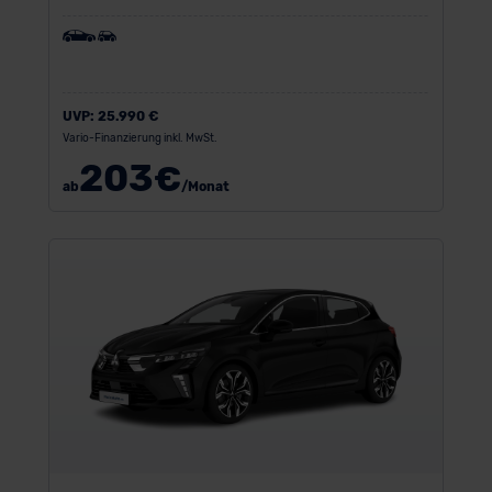
UVP:
25.990 €
Vario-Finanzierung inkl. MwSt.
203
€
ab
/Monat