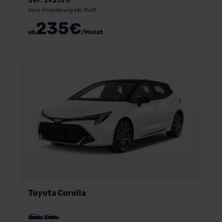
UVP:
29.270 €
Vario-Finanzierung inkl. MwSt.
235
€
ab
/Monat
Toyota Corolla