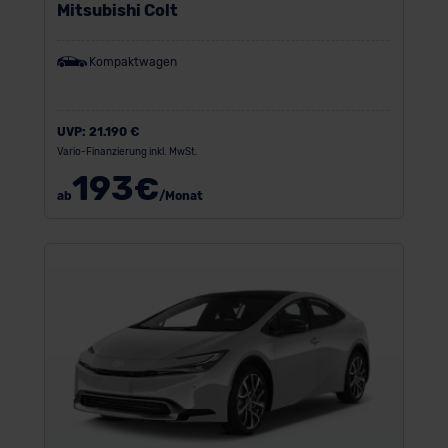
Mitsubishi Colt
Kompaktwagen
UVP:
21.190 €
Vario-Finanzierung inkl. MwSt.
193
€
ab
/Monat