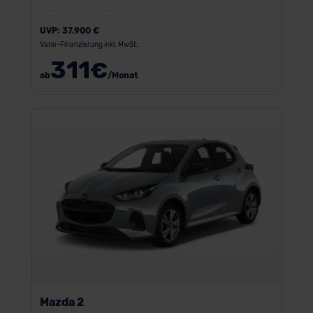
UVP:
37.900 €
Vario-Finanzierung inkl. MwSt.
311
€
ab
/Monat
Mazda 2