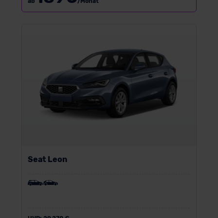
ab
/Monat
Seat Leon