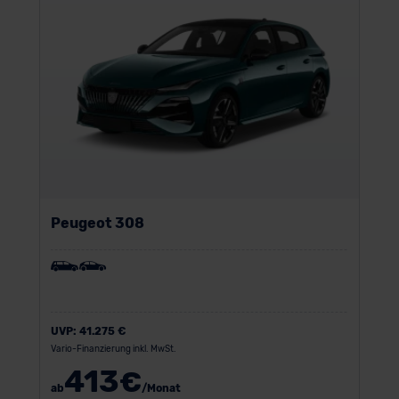
Peugeot 308
UVP:
41.275 €
Vario-Finanzierung inkl. MwSt.
413
€
ab
/Monat