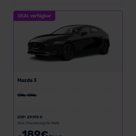
DEAL verfügbar
Mazda 3
UVP:
29.190 €
Vario-Finanzierung inkl. MwSt.
189
€