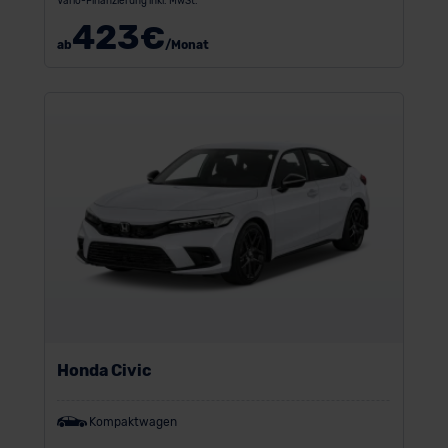
Vario-Finanzierung inkl. MwSt.
423
€
ab
/Monat
Honda Civic
Kompaktwagen