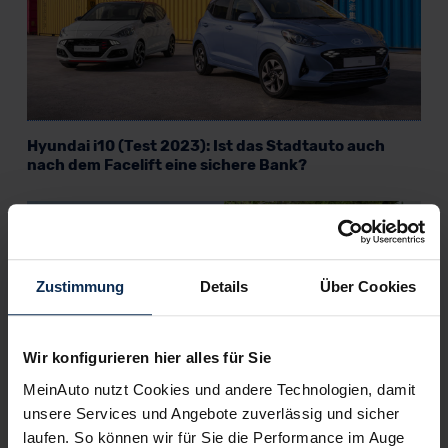
Hyundai i10 (Test 2023): Ist das Stadtauto auch
nach dem Facelift eine sichere Bank?
KI-generiert
Zustimmung
Details
Über Cookies
Wir konfigurieren hier alles für Sie
MeinAuto nutzt Cookies und andere Technologien, damit
unsere Services und Angebote zuverlässig und sicher
Hyundai Santa Fe vs. Kia Sorento (Test 2023): Wilder
laufen. So können wir für Sie die Performance im Auge
Westen oder Ferner Osten?