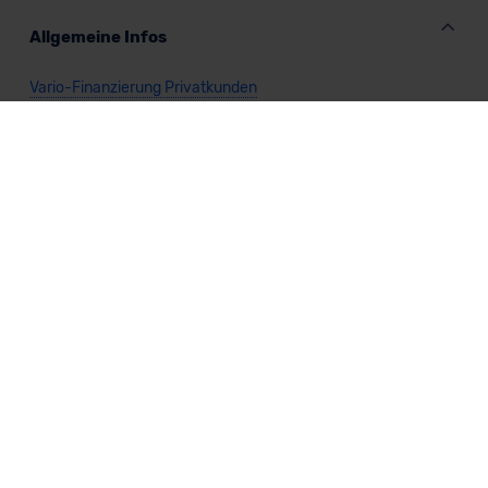
Allgemeine Infos
Vario-Finanzierung Privatkunden
Vario-Finanzierung Gewerbekunden
Vario-Finanzierung Cabrio
Vario-Finanzierung Kombi
Vario-Finanzierung Limousine
Vario-Finanzierung Kleinwagen
Vario-Finanzierung Nutzfahrzeug
Vario-Finanzierung SUV
Vario-Finanzierung Sportwagen
Vario-Finanzierung Van
Vario-Finanzierung Benzin
Vario-Finanzierung Diesel
Vario-Finanzierung Elektro