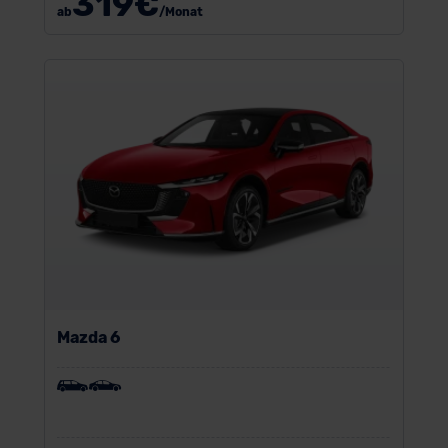
319
€
ab
/Monat
Mazda 6