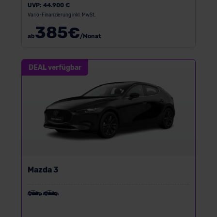
UVP:
44.900 €
Vario-Finanzierung inkl. MwSt.
385
€
ab
/Monat
DEAL verfügbar
Mazda 3