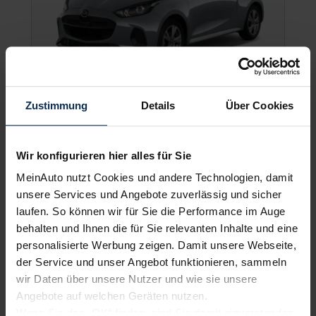
Zustimmung
Details
Über Cookies
Mazda 2
Wir konfigurieren hier alles für Sie
MeinAuto nutzt Cookies und andere Technologien, damit
unsere Services und Angebote zuverlässig und sicher
UVP:
25.990 €
laufen. So können wir für Sie die Performance im Auge
Vario-Finanzierung inkl. MwSt.
behalten und Ihnen die für Sie relevanten Inhalte und eine
203
€
personalisierte Werbung zeigen. Damit unsere Webseite,
ab
/Monat
der Service und unser Angebot funktionieren, sammeln
wir Daten über unsere Nutzer und wie sie unsere
Angebote auf welchen Geräten nutzen.
Wenn Sie das „OK“ finden, sind Sie damit einverstanden