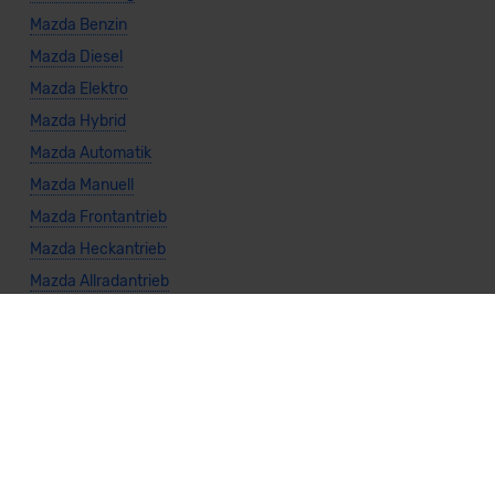
Mazda Benzin
Mazda Diesel
Mazda Elektro
Mazda Hybrid
Mazda Automatik
Mazda Manuell
Mazda Frontantrieb
Mazda Heckantrieb
Mazda Allradantrieb
Alternative Marken
Peugeot Privatkunden
Skoda Privatkunden
Cupra Privatkunden