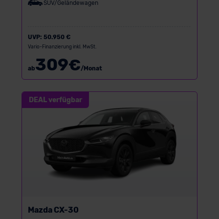
SUV/Geländewagen
UVP:
50.950 €
Vario-Finanzierung inkl. MwSt.
309
€
ab
/Monat
DEAL verfügbar
Mazda CX-30