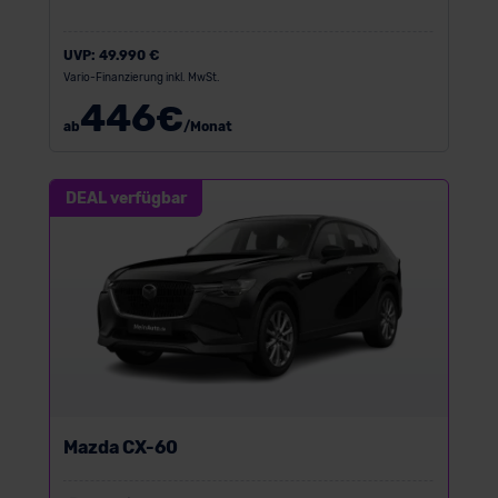
UVP:
49.990 €
Vario-Finanzierung inkl. MwSt.
446
€
ab
/Monat
DEAL verfügbar
Mazda CX-60