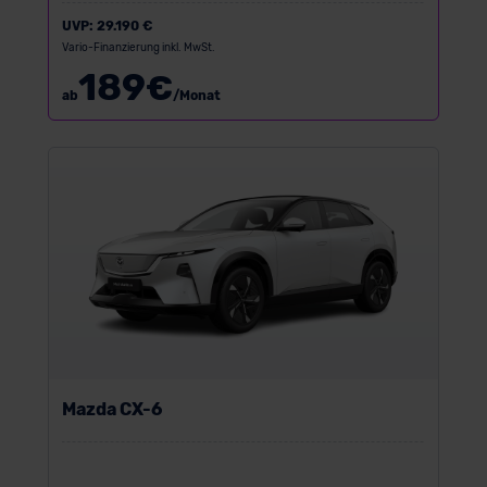
UVP:
29.190 €
Vario-Finanzierung inkl. MwSt.
189
€
ab
/Monat
Mazda CX-6