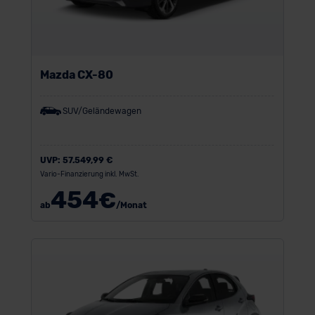
Mazda CX-80
SUV/Geländewagen
UVP:
57.549,99 €
Vario-Finanzierung inkl. MwSt.
454
€
ab
/Monat