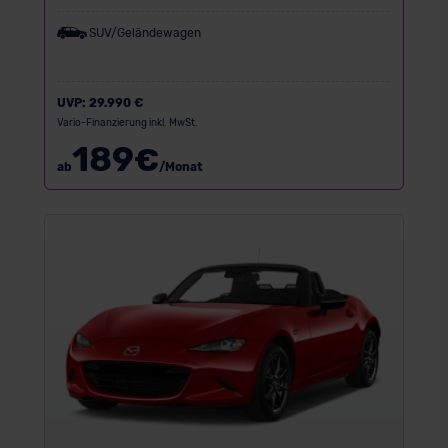
SUV/Geländewagen
UVP:
29.990 €
Vario-Finanzierung inkl. MwSt.
189
€
ab
/Monat