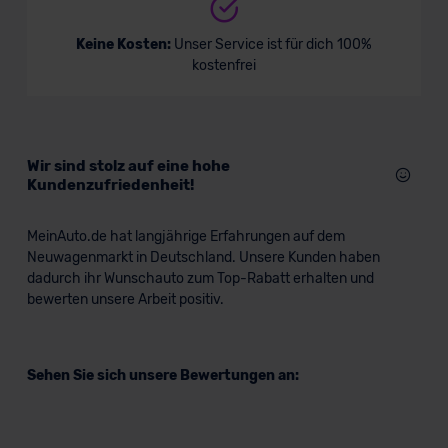
Standarddatenschutzklauseln (Art. 46 Abs. 2 lit. c
DSGVO) oder wenn Sie hierzu Ihre Einwilligung freiwillig
Keine Kosten:
Unser Service ist für dich 100%
erteilen. Nähere Informationen zu den bestehenden
kostenfrei
Datenschutzklauseln können Sie über den Kontakt zu
unserem Datenschutzbeauftragten unter
datenschutz@meinauto.de anfordern.
Wir sind stolz auf eine hohe
Datenschutzerklärung
|
Impressum
Kundenzufriedenheit!
MeinAuto.de hat langjährige Erfahrungen auf dem
Neuwagenmarkt in Deutschland. Unsere Kunden haben
dadurch ihr Wunschauto zum Top-Rabatt erhalten und
bewerten unsere Arbeit positiv.
Sehen Sie sich unsere Bewertungen an: