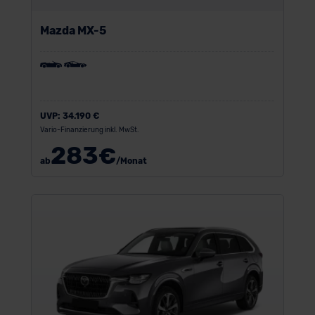
Mazda MX-5
UVP:
34.190 €
Vario-Finanzierung inkl. MwSt.
283
€
ab
/Monat