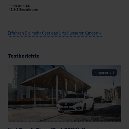
beabsichtigen nicht, diese Daten an Empfänger
außerhalb der EU zu übermitteln oder dort verarbeiten zu
lassen. Soweit eine Übermittlung in ein Land außerhalb
der EU erfolgt, erfolgt dies ausschließlich auf der
Grundlage eines Angemessenheitsbeschlusses der EU-
Erfahren Sie mehr über das Urteil unserer Kunden
Kommission (Art. 45 Abs. 1 DSGVO), von
Standarddatenschutzklauseln (Art. 46 Abs. 2 lit. c
DSGVO) oder wenn Sie hierzu Ihre Einwilligung freiwillig
Testberichte
erteilen. Nähere Informationen zu den bestehenden
Datenschutzklauseln können Sie über den Kontakt zu
unserem Datenschutzbeauftragten unter
KI-generiert
datenschutz@meinauto.de anfordern.
Datenschutzerklärung
|
Impressum