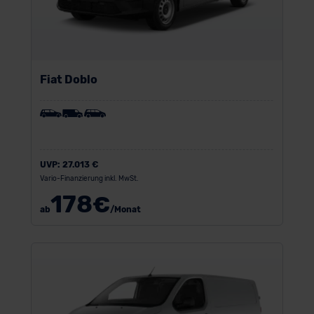
Fiat Doblo
UVP:
27.013 €
Vario-Finanzierung inkl. MwSt.
178
€
ab
/Monat