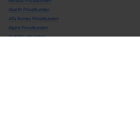
Renault Privatkunden
Abarth Privatkunden
Alfa Romeo Privatkunden
Alpine Privatkunden
Audi Privatkunden
BMW Privatkunden
BYD Privatkunden
Citroën Privatkunden
DS Privatkunden
Dacia Privatkunden
Ford Privatkunden
Honda Privatkunden
Hyundai Privatkunden
Jeep Privatkunden
KIA Privatkunden
Land Rover Privatkunden