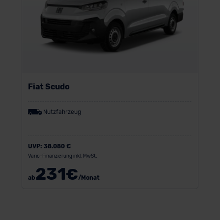
Fiat Scudo
Nutzfahrzeug
UVP:
38.080 €
Vario-Finanzierung inkl. MwSt.
231
€
ab
/Monat