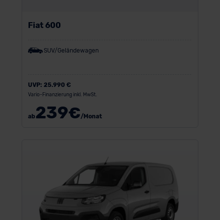
Fiat 600
SUV/Geländewagen
UVP:
25.990 €
Vario-Finanzierung inkl. MwSt.
239
€
ab
/Monat