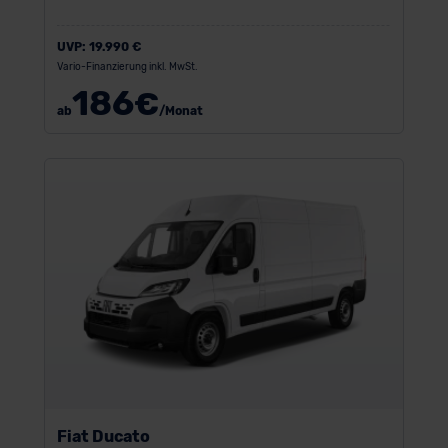
UVP:
19.990 €
Vario-Finanzierung inkl. MwSt.
186
€
ab
/Monat
Fiat Ducato