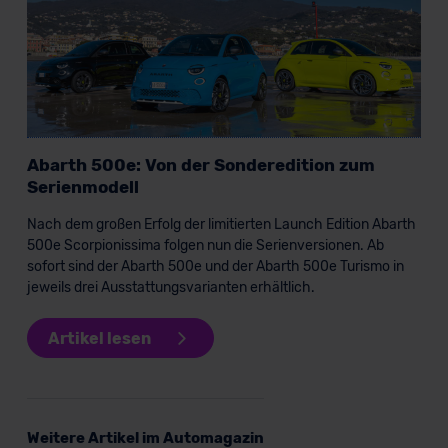
Datenschutzklauseln können Sie über den Kontakt zu
unserem Datenschutzbeauftragten unter
datenschutz@meinauto.de anfordern.
Datenschutzerklärung
|
Impressum
Abarth 500e: Von der Sonderedition zum
Serienmodell
Nach dem großen Erfolg der limitierten Launch Edition Abarth
500e Scorpionissima folgen nun die Serienversionen. Ab
sofort sind der Abarth 500e und der Abarth 500e Turismo in
jeweils drei Ausstattungsvarianten erhältlich.
Artikel lesen
Weitere Artikel im Automagazin