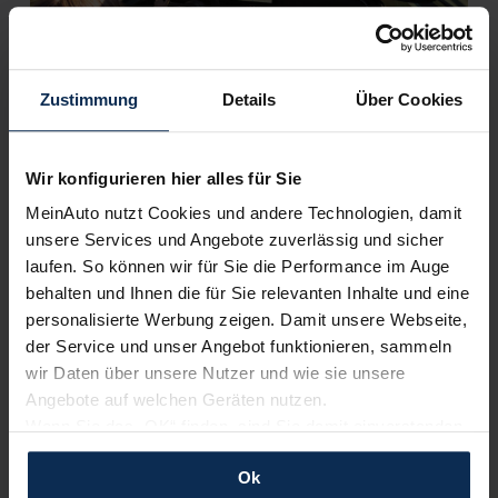
Zustimmung
Details
Über Cookies
Abarth 500e Cabrio (Test 2023): Offen ins
Messer oder offen für die Zukunft?
Wir konfigurieren hier alles für Sie
MeinAuto nutzt Cookies und andere Technologien, damit
In unserem heutigen Test versucht der Abarth 500 als Cabrio
unsere Services und Angebote zuverlässig und sicher
zu glänzen. Ob der italienischen Marke mit dem Skorpion der
große Wurf mit dem offenen Flitzer gelunden ist, verraten wir
laufen. So können wir für Sie die Performance im Auge
hier.
behalten und Ihnen die für Sie relevanten Inhalte und eine
personalisierte Werbung zeigen. Damit unsere Webseite,
Artikel lesen
der Service und unser Angebot funktionieren, sammeln
wir Daten über unsere Nutzer und wie sie unsere
Angebote auf welchen Geräten nutzen.
Wenn Sie das „OK“ finden, sind Sie damit einverstanden
KI-generiert
und erlauben uns Cookies für unseren Service zu
Ok
verwenden und diese Daten an Dritte weiterzugeben,