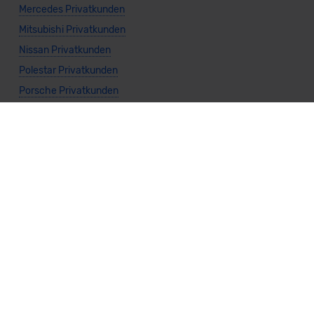
Mercedes Privatkunden
Mitsubishi Privatkunden
Nissan Privatkunden
Polestar Privatkunden
Porsche Privatkunden
Seat Privatkunden
Subaru Privatkunden
Suzuki Privatkunden
Toyota Privatkunden
Volkswagen Privatkunden
Volvo Privatkunden
Allgemeine Infos
Privatkunden kaufen