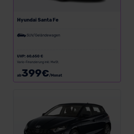
Hyundai Santa Fe
SUV/Geländewagen
UVP:
60.650 €
Vario-Finanzierung inkl. MwSt.
399
€
ab
/Monat