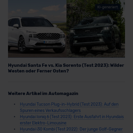
KI-generiert
Hyundai Santa Fe vs. Kia Sorento (Test 2023): Wilder
Westen oder Ferner Osten?
Weitere Artikel im Automagazin
Hyundai Tucson Plug-in-Hybrid (Test 2023): Auf den
Spuren eines Verkaufsschlagers
Hyundai Ioniq 6 (Test 2023): Erste Ausfahrt in Hyundais
erster Elektro-Limousine
Hyundai i30 Kombi (Test 2022): Der junge Golf-Gegner