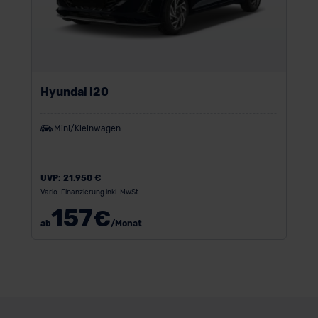
Hyundai i20
Mini/Kleinwagen
UVP:
21.950 €
Vario-Finanzierung inkl. MwSt.
157
€
ab
/Monat