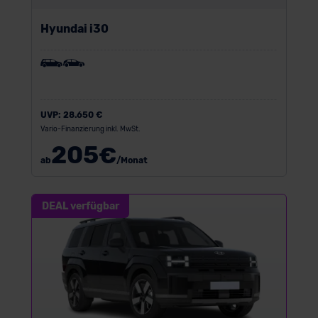
Hyundai i30
UVP:
28.650 €
Vario-Finanzierung inkl. MwSt.
205
€
ab
/Monat
DEAL verfügbar