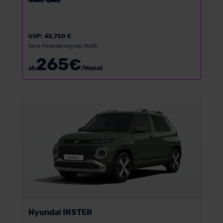
UVP:
45.750 €
Vario-Finanzierung inkl. MwSt.
265
€
ab
/Monat
Hyundai INSTER