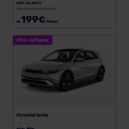
UVP:
36.490 €
Vario-Finanzierung inkl. MwSt.
199
€
ab
/Monat
DEAL verfügbar
Hyundai Ioniq