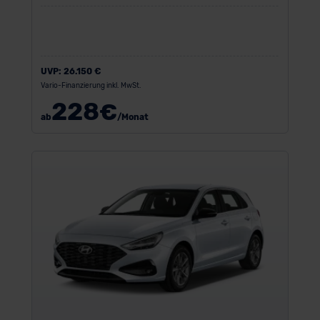
UVP:
26.150 €
Vario-Finanzierung inkl. MwSt.
228
€
ab
/Monat