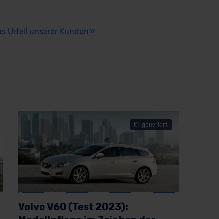
as Urteil unserer Kunden
KI-generiert
Volvo V60 (Test 2023):