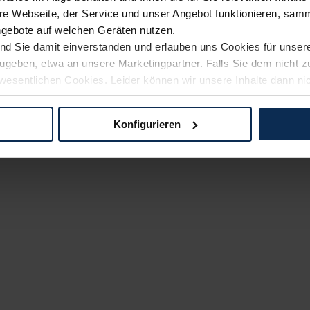
e Webseite, der Service und unser Angebot funktionieren, samm
ngebote auf welchen Geräten nutzen.
ind Sie damit einverstanden und erlauben uns Cookies für unse
rzugeben, etwa an unsere Marketingpartner. Falls Sie dem nicht
wesentlichen Cookies. Leider können wir unsere Inhalte dann ni
 dem Weg zu Ihrem Neuwagen unterstützen. Sie können die Einste
Konfigurieren
logien und Cookies gilt – soweit keine detaillierteren Angaben e
ger außerhalb der EU zu übermitteln oder dort verarbeiten zu la
rhalb der EU erfolgt, erfolgt dies ausschließlich auf der Grundl
 der EU-Kommission (Art. 45 Abs. 1 DSGVO), von Standarddate
n Sie hierzu Ihre Einwilligung freiwillig erteilen. Nähere Infor
 Sie über den Kontakt zu unserem Datenschutzbeauftragten un
pressum