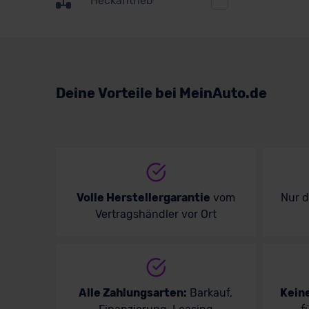
Heckantrieb
Suzuki
Toyota
Volkswagen
Deine Vorteile bei MeinAuto.de
Volvo
Volle Herstellergarantie
vom
Nur 
Vertragshändler vor Ort
Alle Zahlungsarten:
Barkauf,
Kein