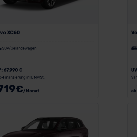
lvo XC60
Vo
SUV/Geländewagen
P:
67.990 €
UV
o-Finanzierung inkl. MwSt.
Var
719
€
/Monat
ab