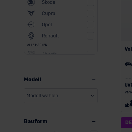
Skoda
Cupra
Opel
Renault
ALLE MARKEN
Vo
Abarth
Alfa Romeo
Alpine
Modell
UV
Audi
Vari
Modell wählen
BMW
ab
BYD
Bauform
Citroen
DE