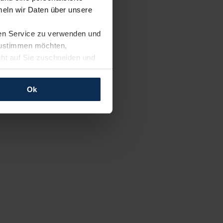
eln wir Daten über unsere
ren Service zu verwenden und
 zustimmen möchten,
cht auf Sie zuschneiden und
llungen jederzeit anpassen
Ok
rfolgen: Wir beabsichtigen
ssen. Soweit eine
age eines
nschutzklauseln (Art. 46
mationen zu den bestehenden
ter datenschutz@meinauto.de