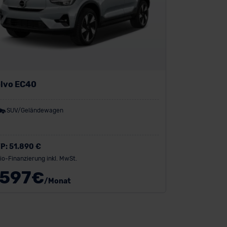
lvo EC40
SUV/Geländewagen
P:
51.890 €
io-Finanzierung inkl. MwSt.
597
€
/Monat