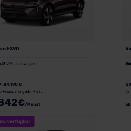
lvo EX90
Vo
SUV/Geländewagen
P:
84.190 €
UV
o-Finanzierung inkl. MwSt.
Var
842
€
/Monat
ab
AL verfügbar