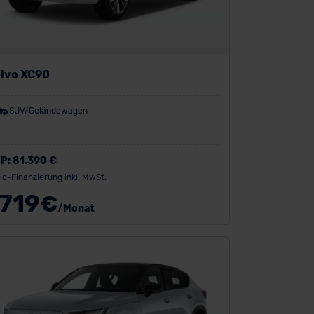
lvo XC90
SUV/Geländewagen
P:
81.390 €
io-Finanzierung inkl. MwSt.
719
€
/Monat