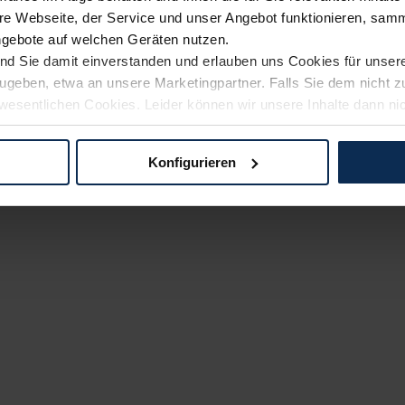
e Webseite, der Service und unser Angebot funktionieren, samm
ngebote auf welchen Geräten nutzen.
ind Sie damit einverstanden und erlauben uns Cookies für unse
rzugeben, etwa an unsere Marketingpartner. Falls Sie dem nicht
wesentlichen Cookies. Leider können wir unsere Inhalte dann ni
 dem Weg zu Ihrem Neuwagen unterstützen. Sie können die Einste
Konfigurieren
logien und Cookies gilt – soweit keine detaillierteren Angaben e
ger außerhalb der EU zu übermitteln oder dort verarbeiten zu la
rhalb der EU erfolgt, erfolgt dies ausschließlich auf der Grundl
 der EU-Kommission (Art. 45 Abs. 1 DSGVO), von Standarddate
n Sie hierzu Ihre Einwilligung freiwillig erteilen. Nähere Infor
 Sie über den Kontakt zu unserem Datenschutzbeauftragten un
pressum