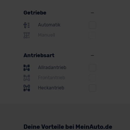
Suzuki
Getriebe
Toyota
Automatik
Volkswagen
Manuell
Volvo
Antriebsart
Allradantrieb
Frontantrieb
Heckantrieb
Deine Vorteile bei MeinAuto.de