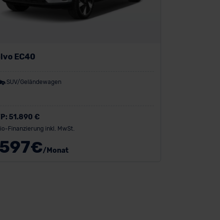
lvo EC40
SUV/Geländewagen
P:
51.890 €
io-Finanzierung inkl. MwSt.
597
€
/Monat