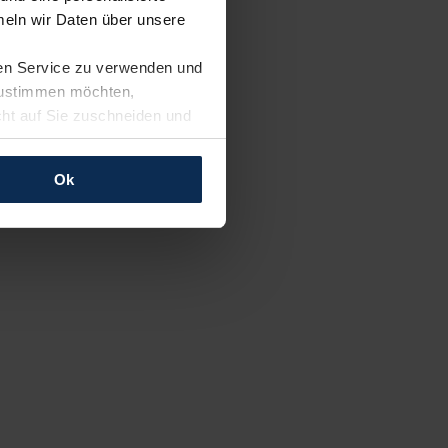
eln wir Daten über unsere
ren Service zu verwenden und
 zustimmen möchten,
cht auf Sie zuschneiden und
llungen jederzeit anpassen
Ok
rfolgen: Wir beabsichtigen
ssen. Soweit eine
age eines
nschutzklauseln (Art. 46
mationen zu den bestehenden
ter datenschutz@meinauto.de