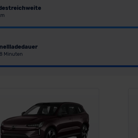
destreichweite
km
nellladedauer
28 Minuten