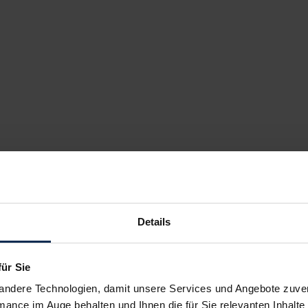
Details
für Sie
andere Technologien, damit unsere Services und Angebote zuverl
mance im Auge behalten und Ihnen die für Sie relevanten Inhalte 