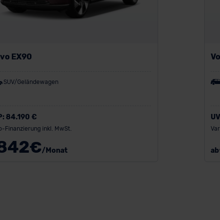
lvo EX90
Vo
SUV/Geländewagen
P:
84.190 €
UV
o-Finanzierung inkl. MwSt.
Var
842
€
/Monat
ab