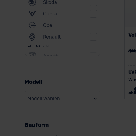
Skoda
Cupra
Opel
Vo
Renault
ALLE MARKEN
Abarth
Alfa Romeo
UV
Alpine
Vari
Modell
Audi
ab
Modell wählen
BMW
BYD
Bauform
Citroen