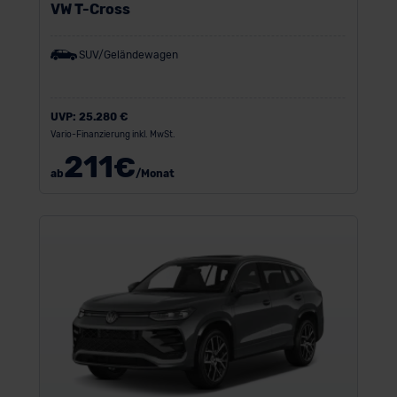
VW T-Cross
SUV/Geländewagen
UVP:
25.280 €
Vario-Finanzierung inkl. MwSt.
211
€
ab
/Monat