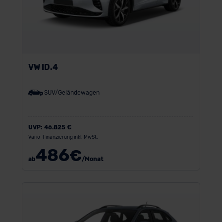
VW ID.4
SUV/Geländewagen
UVP:
46.825 €
Vario-Finanzierung inkl. MwSt.
486
€
ab
/Monat