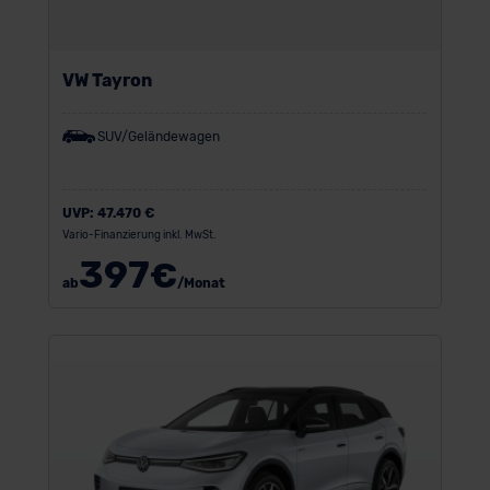
VW Tayron
SUV/Geländewagen
UVP:
47.470 €
Vario-Finanzierung inkl. MwSt.
397
€
ab
/Monat