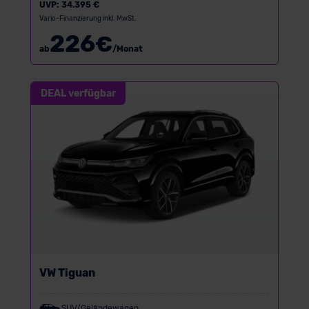
UVP:
34.395 €
Vario-Finanzierung inkl. MwSt.
226
€
ab
/Monat
DEAL verfügbar
VW Tiguan
SUV/Geländewagen