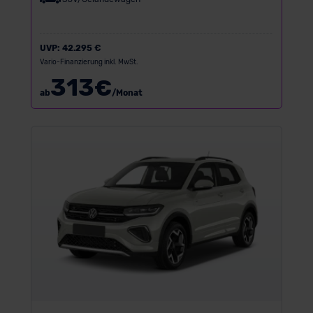
UVP:
42.295 €
Vario-Finanzierung inkl. MwSt.
313
€
ab
/Monat