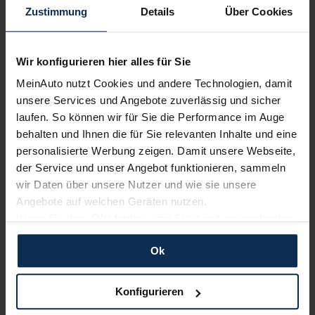
Zustimmung
Details
Über Cookies
Alle Zahlungsarten:
Barkauf, Finanzierung, Leasing
Wir konfigurieren hier alles für Sie
MeinAuto nutzt Cookies und andere Technologien, damit
Keine Kosten:
Unser Service ist für dich 100%
unsere Services und Angebote zuverlässig und sicher
kostenfrei
laufen. So können wir für Sie die Performance im Auge
behalten und Ihnen die für Sie relevanten Inhalte und eine
personalisierte Werbung zeigen. Damit unsere Webseite,
der Service und unser Angebot funktionieren, sammeln
Wir sind stolz auf eine hohe
wir Daten über unsere Nutzer und wie sie unsere
Kundenzufriedenheit!
Angebote auf welchen Geräten nutzen.
Wenn Sie das „OK“ finden, sind Sie damit einverstanden
MeinAuto.de hat langjährige Erfahrungen auf dem
und erlauben uns Cookies für unseren Service zu
Neuwagenmarkt in Deutschland. Unsere Kunden haben
Ok
verwenden und diese Daten an Dritte weiterzugeben,
dadurch ihr Wunschauto zum Top-Rabatt erhalten und
etwa an unsere Marketingpartner. Falls Sie dem nicht
bewerten unsere Arbeit positiv.
zustimmen möchten, beschränken wir uns auf die
Konfigurieren
wesentlichen Cookies. Leider können wir unsere Inhalte