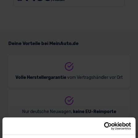
Deine Vorteile bei MeinAuto.de
Volle Herstellergarantie
vom Vertragshändler vor Ort
Nur deutsche Neuwagen,
keine EU-Reimporte