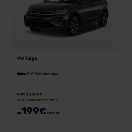
VW Taigo
SUV/Geländewagen
UVP:
23.560 €
Vario-Finanzierung inkl. MwSt.
199
€
ab
/Monat