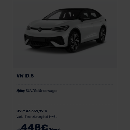
VW ID.5
SUV/Geländewagen
UVP:
43.359,99 €
Vario-Finanzierung inkl. MwSt.
448
€
ab
/Monat