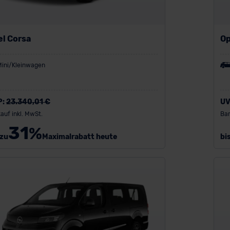
el Corsa
Op
Mini/Kleinwagen
P:
23.340,01 €
UV
auf inkl. MwSt.
Bar
31
%
 zu
Maximalrabatt heute
bi