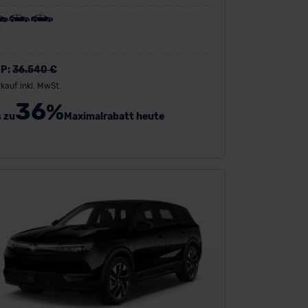
P:
36.540 €
kauf inkl. MwSt.
36
%
s zu
Maximalrabatt heute