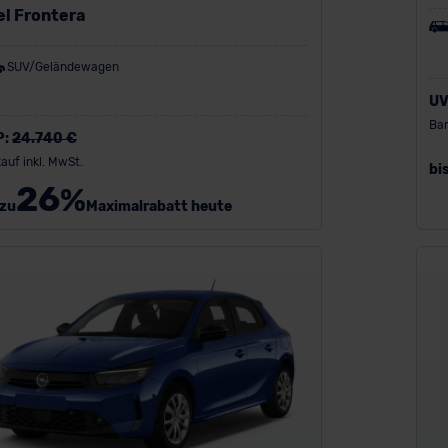
el Frontera
SUV/Geländewagen
UV
Bar
P:
24.740 €
auf inkl. MwSt.
bi
26
%
 zu
Maximalrabatt heute