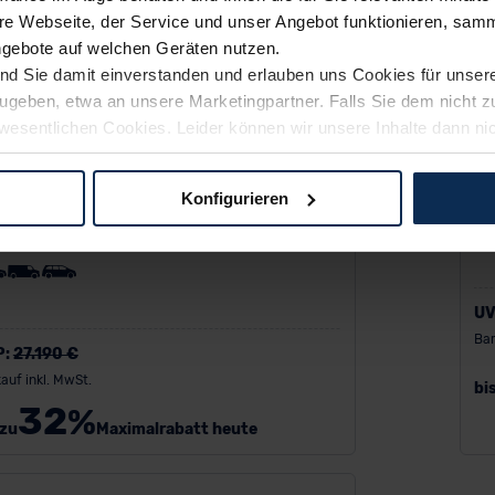
e Webseite, der Service und unser Angebot funktionieren, samm
ngebote auf welchen Geräten nutzen.
ind Sie damit einverstanden und erlauben uns Cookies für unse
rzugeben, etwa an unsere Marketingpartner. Falls Sie dem nicht
wesentlichen Cookies. Leider können wir unsere Inhalte dann ni
 dem Weg zu Ihrem Neuwagen unterstützen. Sie können die Einste
Op
Konfigurieren
el Combo
logien und Cookies gilt – soweit keine detaillierteren Angaben e
ger außerhalb der EU zu übermitteln oder dort verarbeiten zu la
rhalb der EU erfolgt, erfolgt dies ausschließlich auf der Grundl
 der EU-Kommission (Art. 45 Abs. 1 DSGVO), von Standarddate
UV
n Sie hierzu Ihre Einwilligung freiwillig erteilen. Nähere Infor
Bar
P:
27.190 €
 Sie über den Kontakt zu unserem Datenschutzbeauftragten un
auf inkl. MwSt.
bi
32
%
 zu
Maximalrabatt heute
pressum