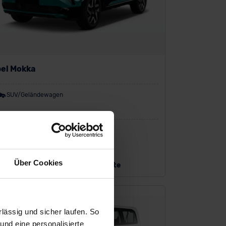
el Mokka
SUV/Geländewagen
P:
27.390 €
kauf inkl. MwSt.
32
%
Über Cookies
s zu
Maximalrabatt heute
ässig und sicher laufen. So
und eine personalisierte