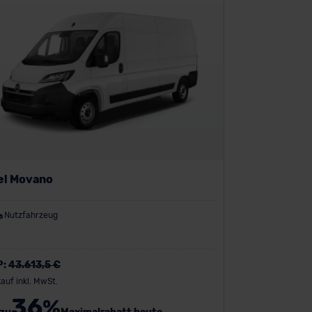
el Movano
Nutzfahrzeug
P:
43.613,5 €
auf inkl. MwSt.
36
%