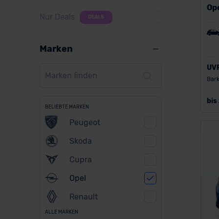
Op
Nur Deals
DEALS
Marken
UV
Bark
bis
BELIEBTE MARKEN
Peugeot
Skoda
Cupra
Opel
Renault
ALLE MARKEN