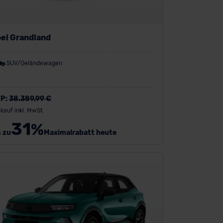
el Grandland
SUV/Geländewagen
P:
38.389,99 €
kauf inkl. MwSt.
31
%
s zu
Maximalrabatt heute