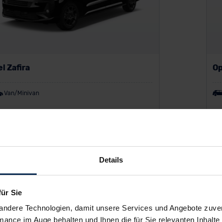
l Zafira
Op
Van/Minivan
P:
42.690 €
UV
auf inkl. MwSt.
Bar
26
%
Details
 zu
Maximalrabatt heute
bi
für Sie
andere Technologien, damit unsere Services und Angebote zuverl
mance im Auge behalten und Ihnen die für Sie relevanten Inhalte 