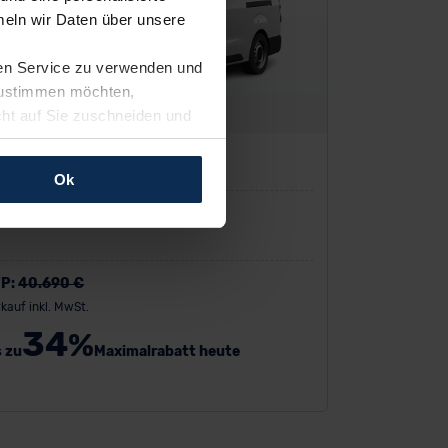
eln wir Daten über unsere
ren Service zu verwenden und
 zustimmen möchten,
cht auf Sie zuschneiden und
llungen jederzeit anpassen
el Vivaro
Ok
rfolgen: Wir beabsichtigen
Nutzfahrzeug
ssen. Soweit eine
age eines
nschutzklauseln (Art. 46
P:
40.690 €
mationen zu den bestehenden
kauf inkl. MwSt.
ter datenschutz@meinauto.de
34
%
s zu
Maximalrabatt heute