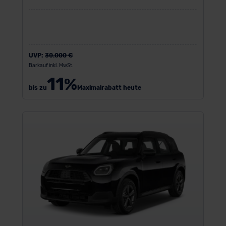
UVP:
30.000 €
Barkauf inkl. MwSt.
11
%
bis zu
Maximalrabatt heute