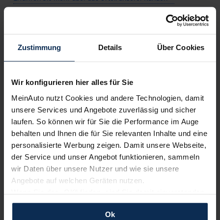
Infos zur Automarke MINI
Zustimmung
Details
Über Cookies
Mini Barkauf Angebote
Wir konfigurieren hier alles für Sie
Die Marke
Mini
verspricht seit vielen Jahren Kultmodelle im
Kleinwagen-Segment
. Sowohl in seiner klassischen Form
MeinAuto nutzt Cookies und andere Technologien, damit
als auch als
Countryman
,
Clubman
oder
Cabrio
ist der Mini
unsere Services und Angebote zuverlässig und sicher
eine ausgezeichnete Wahl für
anspruchsvolle und
laufen. So können wir für Sie die Performance im Auge
stilbewusste
Autofahrer/innen. Mit bewährten markanten
behalten und Ihnen die für Sie relevanten Inhalte und eine
Formen und Proportionen sowie
Premium-
personalisierte Werbung zeigen. Damit unsere Webseite,
Innenausstattungen
hebt sich die Marke aus dem
BMW-
Konzern
von der Konkurrenz ab.
der Service und unser Angebot funktionieren, sammeln
wir Daten über unsere Nutzer und wie sie unsere
Premium-Kleinwagen mit hohen Rabatten auf
Angebote auf welchen Geräten nutzen.
MeinAuto.de kaufen
Wenn Sie das „OK“ finden, sind Sie damit einverstanden
und erlauben uns Cookies für unseren Service zu
Ok
verwenden und diese Daten an Dritte weiterzugeben,
Ein
Barkauf
ist nicht immer einfach zu stemmen, aber mit