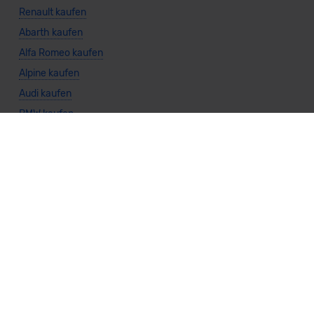
Renault kaufen
Abarth kaufen
Alfa Romeo kaufen
Alpine kaufen
Audi kaufen
BMW kaufen
BYD kaufen
Citroën kaufen
DS kaufen
Dacia kaufen
Fiat kaufen
Ford kaufen
Honda kaufen
Hyundai kaufen
Jeep kaufen