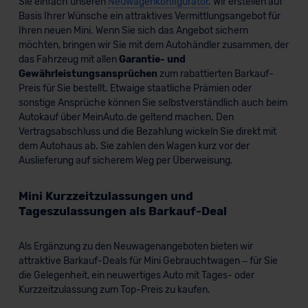
Sie einfach unseren
Neuwagenkonfigurator
. Wir erstellen auf
Basis Ihrer Wünsche ein attraktives Vermittlungsangebot für
Datenschutzklauseln können Sie über den Kontakt zu
Ihren neuen Mini. Wenn Sie sich das Angebot sichern
unserem Datenschutzbeauftragten unter
möchten, bringen wir Sie mit dem Autohändler zusammen, der
datenschutz@meinauto.de anfordern.
das Fahrzeug mit allen
Garantie- und
Gewährleistungsansprüchen
zum rabattierten Barkauf-
Datenschutzerklärung
|
Impressum
Preis für Sie bestellt. Etwaige staatliche Prämien oder
sonstige Ansprüche können Sie selbstverständlich auch beim
Autokauf über MeinAuto.de geltend machen. Den
Vertragsabschluss und die Bezahlung wickeln Sie direkt mit
dem Autohaus ab. Sie zahlen den Wagen kurz vor der
Auslieferung auf sicherem Weg per Überweisung.
Mini Kurzzeitzulassungen und
Tageszulassungen als Barkauf-Deal
Als Ergänzung zu den Neuwagenangeboten bieten wir
attraktive Barkauf-Deals für Mini Gebrauchtwagen – für Sie
die Gelegenheit, ein neuwertiges Auto mit Tages- oder
Kurzzeitzulassung zum Top-Preis zu kaufen.