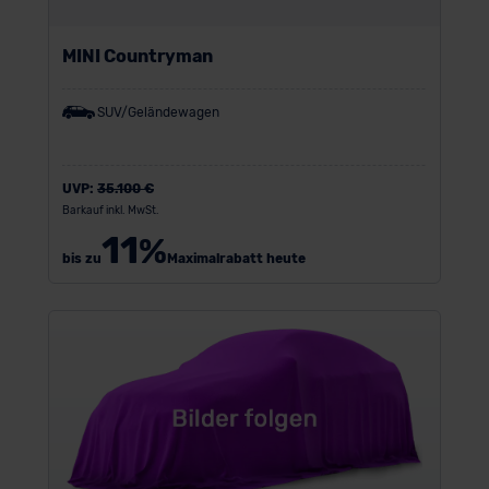
MINI Countryman
SUV/Geländewagen
UVP:
35.100 €
Barkauf inkl. MwSt.
11
%
bis zu
Maximalrabatt heute