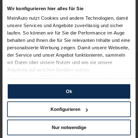
UVP:
40.690 €
Vario-Finanzierung inkl. MwSt.
Wir konfigurieren hier alles für Sie
332
€
MeinAuto nutzt Cookies und andere Technologien, damit
ab
/Monat
unsere Services und Angebote zuverlässig und sicher
laufen. So können wir für Sie die Performance im Auge
behalten und Ihnen die für Sie relevanten Inhalte und eine
personalisierte Werbung zeigen. Damit unsere Webseite,
der Service und unser Angebot funktionieren, sammeln
wir Daten über unsere Nutzer und wie sie unsere
Deine Vorteile bei MeinAuto.de
Angebote auf welchen Geräten nutzen.
Wenn Sie das „OK“ finden, sind Sie damit einverstanden
und erlauben uns Cookies für unseren Service zu
Ok
verwenden und diese Daten an Dritte weiterzugeben,
Volle Herstellergarantie
vom Vertragshändler vor Ort
etwa an unsere Marketingpartner. Falls Sie dem nicht
zustimmen möchten, beschränken wir uns auf die
Konfigurieren
wesentlichen Cookies. Leider können wir unsere Inhalte
dann nicht auf Sie zuschneiden und Sie somit nicht
Nur notwendige
perfekt auf dem Weg zu Ihrem Neuwagen unterstützen.
Nur deutsche Neuwagen,
keine EU-Reimporte
Sie können die Einstellungen jederzeit anpassen oder