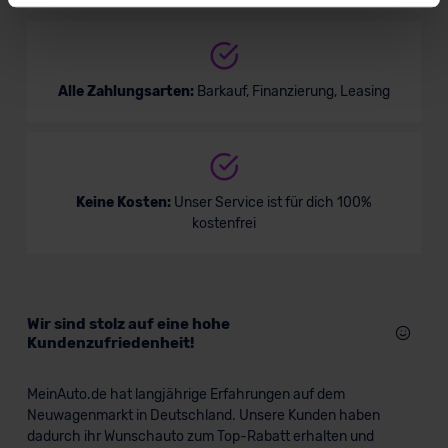
widerrufen.
Für alle beschriebenen Technologien und Cookies gilt –
soweit keine detaillierteren Angaben erfolgen: Wir
Alle Zahlungsarten:
Barkauf, Finanzierung, Leasing
beabsichtigen nicht, diese Daten an Empfänger
außerhalb der EU zu übermitteln oder dort verarbeiten zu
lassen. Soweit eine Übermittlung in ein Land außerhalb
der EU erfolgt, erfolgt dies ausschließlich auf der
Keine Kosten:
Unser Service ist für dich 100%
Grundlage eines Angemessenheitsbeschlusses der EU-
kostenfrei
Kommission (Art. 45 Abs. 1 DSGVO), von
Standarddatenschutzklauseln (Art. 46 Abs. 2 lit. c
DSGVO) oder wenn Sie hierzu Ihre Einwilligung freiwillig
erteilen. Nähere Informationen zu den bestehenden
Wir sind stolz auf eine hohe
Datenschutzklauseln können Sie über den Kontakt zu
Kundenzufriedenheit!
unserem Datenschutzbeauftragten unter
datenschutz@meinauto.de anfordern.
MeinAuto.de hat langjährige Erfahrungen auf dem
Neuwagenmarkt in Deutschland. Unsere Kunden haben
Datenschutzerklärung
|
Impressum
dadurch ihr Wunschauto zum Top-Rabatt erhalten und