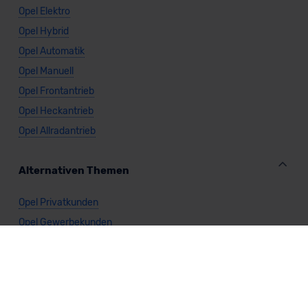
Opel Elektro
Opel Hybrid
Opel Automatik
Opel Manuell
Opel Frontantrieb
Opel Heckantrieb
Opel Allradantrieb
Alternativen Themen
Opel Privatkunden
Opel Gewerbekunden
Opel Kombi
Opel Kompaktwagen
Opel Limousine
Opel Kleinwagen