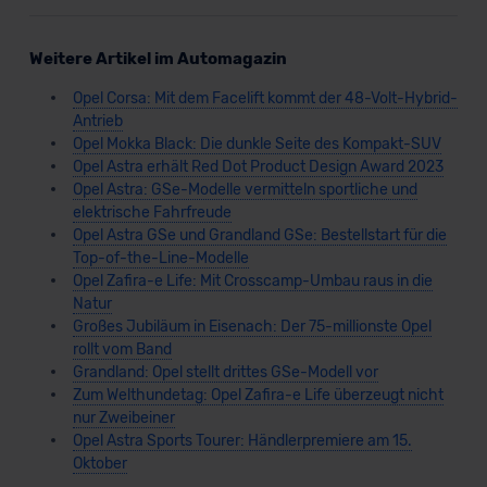
Weitere Artikel im Automagazin
Opel Corsa: Mit dem Facelift kommt der 48-Volt-Hybrid-
Antrieb
Opel Mokka Black: Die dunkle Seite des Kompakt-SUV
Opel Astra erhält Red Dot Product Design Award 2023
Opel Astra: GSe-Modelle vermitteln sportliche und
elektrische Fahrfreude
Opel Astra GSe und Grandland GSe: Bestellstart für die
Top-of-the-Line-Modelle
Opel Zafira-e Life: Mit Crosscamp-Umbau raus in die
Natur
Großes Jubiläum in Eisenach: Der 75-millionste Opel
rollt vom Band
Grandland: Opel stellt drittes GSe-Modell vor
Zum Welthundetag: Opel Zafira-e Life überzeugt nicht
nur Zweibeiner
Opel Astra Sports Tourer: Händlerpremiere am 15.
Oktober