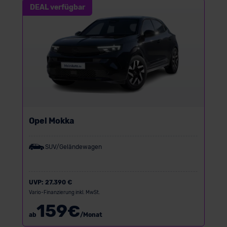
DEAL verfügbar
Opel Mokka
SUV/Geländewagen
UVP:
27.390 €
Vario-Finanzierung inkl. MwSt.
159
€
ab
/Monat