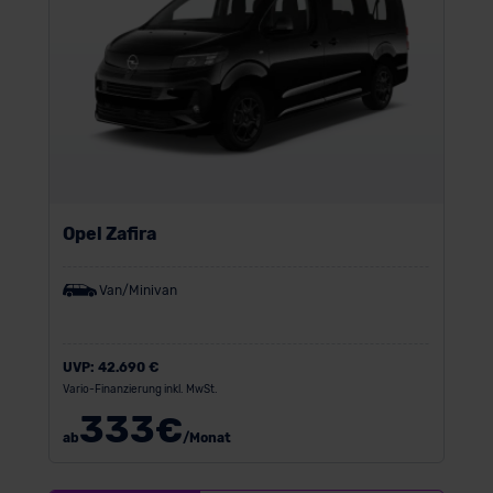
Opel Zafira
Van/Minivan
UVP:
42.690 €
Vario-Finanzierung inkl. MwSt.
333
€
ab
/Monat