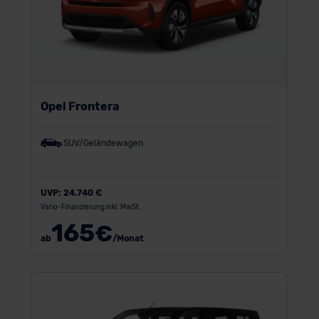
Opel Frontera
SUV/Geländewagen
UVP:
24.740 €
Vario-Finanzierung inkl. MwSt.
165
€
ab
/Monat