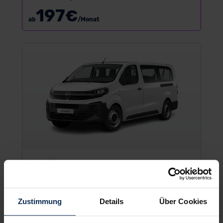
197
€
ab
/Monat
Opel Vivaro
Nutzfahrzeug
Zustimmung
Details
Über Cookies