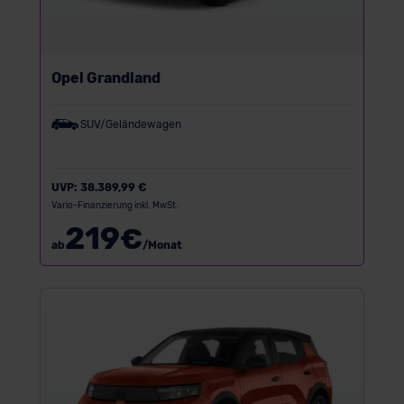
Opel Grandland
SUV/Geländewagen
UVP:
38.389,99 €
Vario-Finanzierung inkl. MwSt.
219
€
ab
/Monat