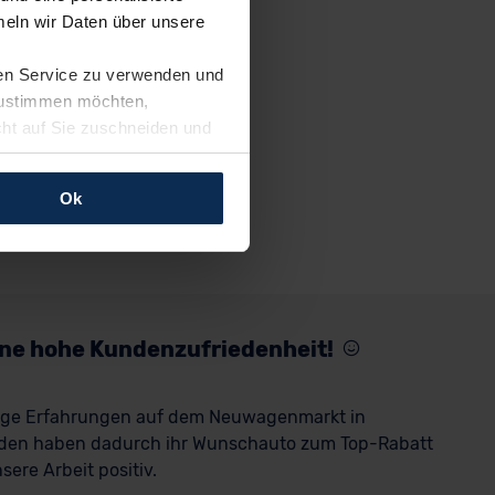
eln wir Daten über unsere
ren Service zu verwenden und
 zustimmen möchten,
cht auf Sie zuschneiden und
llungen jederzeit anpassen
Ok
rfolgen: Wir beabsichtigen
ssen. Soweit eine
age eines
nschutzklauseln (Art. 46
mationen zu den bestehenden
eine hohe Kundenzufriedenheit!
ter datenschutz@meinauto.de
rige Erfahrungen auf dem Neuwagenmarkt in
den haben dadurch ihr Wunschauto zum Top-Rabatt
ere Arbeit positiv.