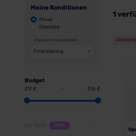
Meine Konditionen
1 verf
Privat
Gewerbe
alle lösch
GEWÄHLTE ZAHLUNGSART
Finanzierung
Budget
217 €
-
376 €
Nur Deals
DEALS
Op