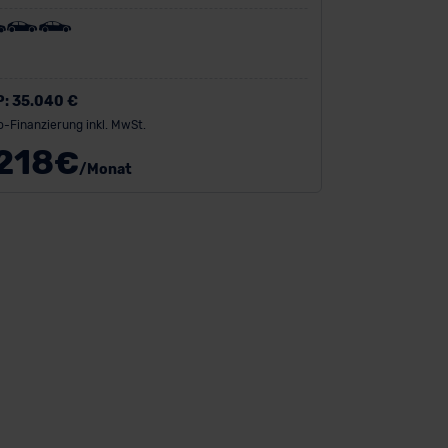
P:
35.040 €
o-Finanzierung inkl. MwSt.
218
€
/Monat