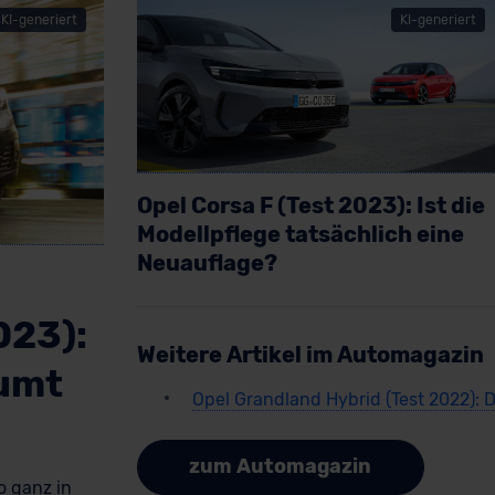
KI-generiert
KI-generiert
Opel Corsa F (Test 2023): Ist die
Modellpflege tatsächlich eine
Neuauflage?
Artikel lesen
023):
Weitere Artikel im Automagazin
äumt
Opel Grandland Hybrid (Test 2022): D
zum Automagazin
o ganz in