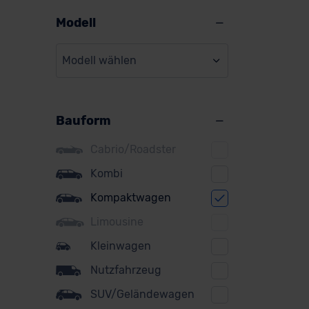
Alpine
Modell
Audi
Modell wählen
BMW
BYD
Bauform
Citroen
Cupra
Cabrio/Roadster
DS
Kombi
Kompaktwagen
Dacia
Limousine
Fiat
Kleinwagen
Ford
Nutzfahrzeug
Honda
SUV/Geländewagen
Hyundai