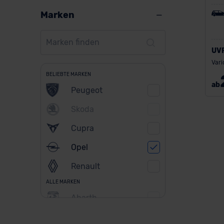
Marken
UV
Vari
BELIEBTE MARKEN
ab
Peugeot
Skoda
Cupra
Opel
Renault
ALLE MARKEN
Abarth
Alfa Romeo