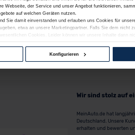
e Webseite, der Service und unser Angebot funktionieren, samm
ngebote auf welchen Geräten nutzen.
ind Sie damit einverstanden und erlauben uns Cookies für unse
rzugeben, etwa an unsere Marketingpartner. Falls Sie dem nicht
wesentlichen Cookies. Leider können wir unsere Inhalte dann ni
 dem Weg zu Ihrem Neuwagen unterstützen. Sie können die Einste
Konfigurieren
logien und Cookies gilt – soweit keine detaillierteren Angaben e
ger außerhalb der EU zu übermitteln oder dort verarbeiten zu la
rhalb der EU erfolgt, erfolgt dies ausschließlich auf der Grundl
 der EU-Kommission (Art. 45 Abs. 1 DSGVO), von Standarddate
n Sie hierzu Ihre Einwilligung freiwillig erteilen. Nähere Infor
Wir sind stolz auf 
 Sie über den Kontakt zu unserem Datenschutzbeauftragten un
MeinAuto.de hat langjäh
Deutschland. Unsere Kun
pressum
erhalten und bewerten uns