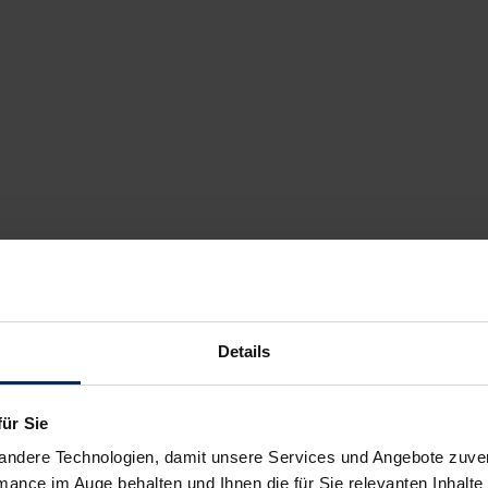
Details
für Sie
andere Technologien, damit unsere Services und Angebote zuverl
mance im Auge behalten und Ihnen die für Sie relevanten Inhalte 