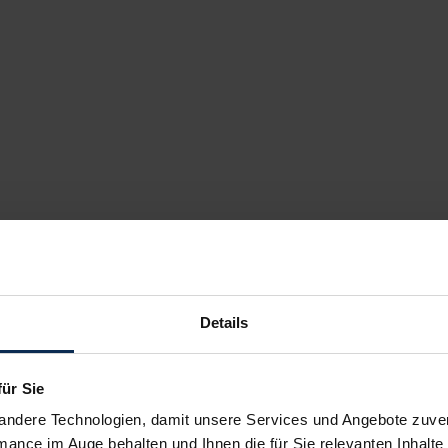
Details
für Sie
andere Technologien, damit unsere Services und Angebote zuverl
mance im Auge behalten und Ihnen die für Sie relevanten Inhalte 