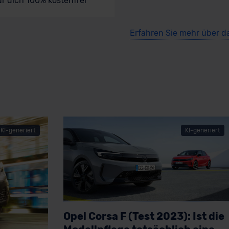
ür dich 100% kostenfrei
Erfahren Sie mehr über d
KI-generiert
KI-generiert
Opel Corsa F (Test 2023): Ist die