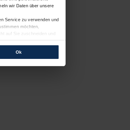
eln wir Daten über unsere
ren Service zu verwenden und
 zustimmen möchten,
cht auf Sie zuschneiden und
llungen jederzeit anpassen
Ok
rfolgen: Wir beabsichtigen
ssen. Soweit eine
age eines
nschutzklauseln (Art. 46
mationen zu den bestehenden
ter datenschutz@meinauto.de