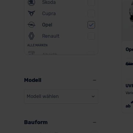
Skoda
Cupra
Opel
Renault
ALLE MARKEN
Op
Abarth
Alfa Romeo
Alpine
Modell
UV
Audi
Vari
Modell wählen
BMW
ab
BYD
Bauform
Citroen