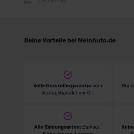
Heckantrieb
Suzuki
Toyota
Volkswagen
Deine Vorteile bei MeinAuto.de
Volvo
Volle Herstellergarantie
vom
Nur 
Vertragshändler vor Ort
Alle Zahlungsarten:
Barkauf,
Kein