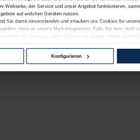
e Webseite, der Service und unser Angebot funktionieren, samm
ngebote auf welchen Geräten nutzen.
ind Sie damit einverstanden und erlauben uns Cookies für unse
rzugeben, etwa an unsere Marketingpartner. Falls Sie dem nicht
wesentlichen Cookies. Leider können wir unsere Inhalte dann ni
 dem Weg zu Ihrem Neuwagen unterstützen. Sie können die Einste
Konfigurieren
logien und Cookies gilt – soweit keine detaillierteren Angaben e
ger außerhalb der EU zu übermitteln oder dort verarbeiten zu la
rhalb der EU erfolgt, erfolgt dies ausschließlich auf der Grundl
 der EU-Kommission (Art. 45 Abs. 1 DSGVO), von Standarddate
n Sie hierzu Ihre Einwilligung freiwillig erteilen. Nähere Infor
 Sie über den Kontakt zu unserem Datenschutzbeauftragten un
pressum