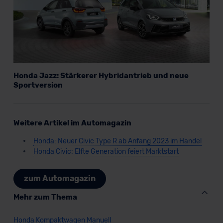
Honda Jazz: Stärkerer Hybridantrieb und neue
Sportversion
Weitere Artikel im Automagazin
Honda: Neuer Civic Type R ab Anfang 2023 im Handel
Honda Civic: Elfte Generation feiert Marktstart
zum Automagazin
Mehr zum Thema
Honda Kompaktwagen Manuell