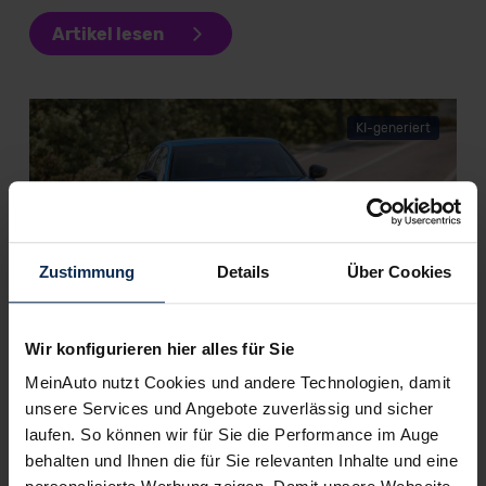
Artikel lesen
KI-generiert
Zustimmung
Details
Über Cookies
Honda Civic e:HEV (Test 2022): Mit voller Hybrid-
Wir konfigurieren hier alles für Sie
Kraft der Mittelklasse entgegen
MeinAuto nutzt Cookies und andere Technologien, damit
unsere Services und Angebote zuverlässig und sicher
laufen. So können wir für Sie die Performance im Auge
Weitere Artikel im Automagazin
behalten und Ihnen die für Sie relevanten Inhalte und eine