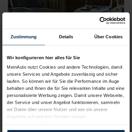
Zustimmung
Details
Über Cookies
Land Rover Defender oder Jeep Wrangler (Test
2022): Welche Legende fährt sicherer im Gelände?
Wir konfigurieren hier alles für Sie
MeinAuto nutzt Cookies und andere Technologien, damit
unsere Services und Angebote zuverlässig und sicher
KI-generiert
laufen. So können wir für Sie die Performance im Auge
behalten und Ihnen die für Sie relevanten Inhalte und eine
personalisierte Werbung zeigen. Damit unsere Webseite,
der Service und unser Angebot funktionieren, sammeln
wir Daten über unsere Nutzer und wie sie unsere
Angebote auf welchen Geräten nutzen.
Wenn Sie das „OK“ finden, sind Sie damit einverstanden
und erlauben uns Cookies für unseren Service zu
Jeep Grand Cherokee (Test 2022): Wie gut klettert