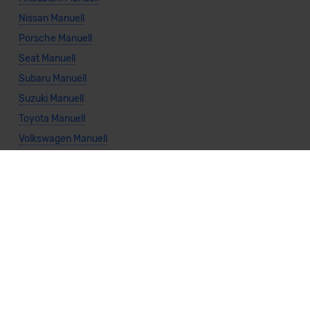
Nissan Manuell
Porsche Manuell
Seat Manuell
Subaru Manuell
Suzuki Manuell
Toyota Manuell
Volkswagen Manuell
Volvo Manuell
Allgemeine Infos
Cabrio Manuell
Kombi Manuell
Kompaktwagen Manuell
Limousine Manuell