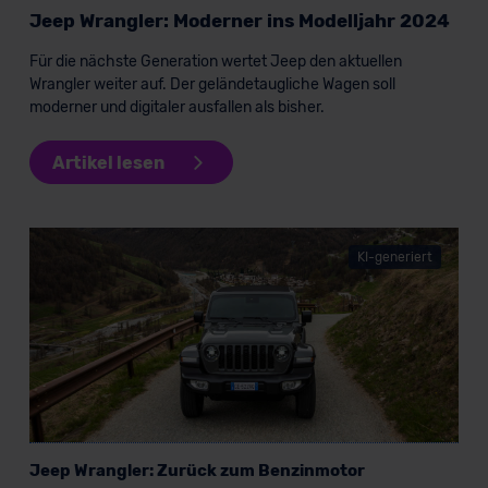
DSGVO) oder wenn Sie hierzu Ihre Einwilligung freiwillig
Jeep Wrangler: Moderner ins Modelljahr 2024
erteilen. Nähere Informationen zu den bestehenden
Datenschutzklauseln können Sie über den Kontakt zu
Für die nächste Generation wertet Jeep den aktuellen
unserem Datenschutzbeauftragten unter
Wrangler weiter auf. Der geländetaugliche Wagen soll
moderner und digitaler ausfallen als bisher.
datenschutz@meinauto.de anfordern.
Datenschutzerklärung
|
Impressum
Artikel lesen
KI-generiert
Jeep Wrangler: Zurück zum Benzinmotor