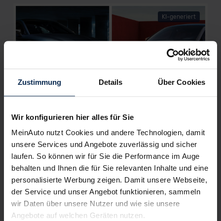
KI-generiert
Zustimmung
Details
Über Cookies
Cupra Leon oder Seat Leon: zwei junge wilde
Wir konfigurieren hier alles für Sie
Kompaktmodell im Duell
MeinAuto nutzt Cookies und andere Technologien, damit
unsere Services und Angebote zuverlässig und sicher
KI-generiert
laufen. So können wir für Sie die Performance im Auge
behalten und Ihnen die für Sie relevanten Inhalte und eine
personalisierte Werbung zeigen. Damit unsere Webseite,
der Service und unser Angebot funktionieren, sammeln
wir Daten über unsere Nutzer und wie sie unsere
Angebote auf welchen Geräten nutzen.