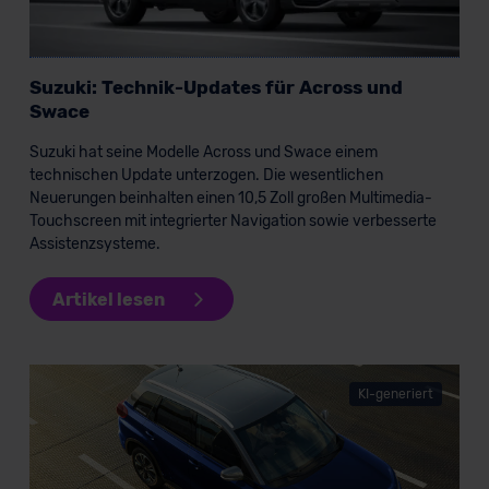
Standarddatenschutzklauseln (Art. 46 Abs. 2 lit. c
DSGVO) oder wenn Sie hierzu Ihre Einwilligung freiwillig
erteilen. Nähere Informationen zu den bestehenden
Suzuki: Technik-Updates für Across und
Datenschutzklauseln können Sie über den Kontakt zu
Swace
unserem Datenschutzbeauftragten unter
Suzuki hat seine Modelle Across und Swace einem
datenschutz@meinauto.de anfordern.
technischen Update unterzogen. Die wesentlichen
Neuerungen beinhalten einen 10,5 Zoll großen Multimedia-
Datenschutzerklärung
|
Impressum
Touchscreen mit integrierter Navigation sowie verbesserte
Assistenzsysteme.
Artikel lesen
KI-generiert