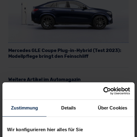
Mercedes GLE Coupe Plug-in-Hybrid (Test 2023):
Modellpflege bringt den Feinschliff
Weitere Artikel im Automagazin
BMW X3 vs. Mercedes-Benz GLC (Test 2023): Welches
Premium-SUV ist vonehmer?
Mercedes-Benz T-Klasse (Test 2023): Glückt der zweite
Zustimmung
Details
Über Cookies
Versuch des Citan als Edelvan?
Mercedes eVito Kastenwagen (Test 2023): Größere
Reichweite, mehr Nutzwert?
Mercedes-AMG GLB (Test 2023): Familien-SUV der
Wir konfigurieren hier alles für Sie
ganz sportlichen Art