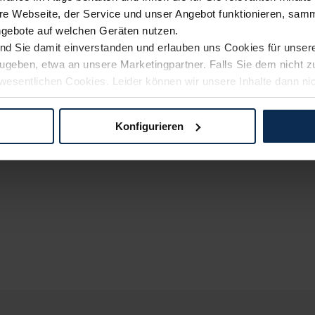
e Webseite, der Service und unser Angebot funktionieren, samm
ngebote auf welchen Geräten nutzen.
ind Sie damit einverstanden und erlauben uns Cookies für unse
rzugeben, etwa an unsere Marketingpartner. Falls Sie dem nicht
wesentlichen Cookies. Leider können wir unsere Inhalte dann ni
 dem Weg zu Ihrem Neuwagen unterstützen. Sie können die Einste
Konfigurieren
logien und Cookies gilt – soweit keine detaillierteren Angaben e
ger außerhalb der EU zu übermitteln oder dort verarbeiten zu la
rhalb der EU erfolgt, erfolgt dies ausschließlich auf der Grundl
 der EU-Kommission (Art. 45 Abs. 1 DSGVO), von Standarddate
n Sie hierzu Ihre Einwilligung freiwillig erteilen. Nähere Infor
 Sie über den Kontakt zu unserem Datenschutzbeauftragten un
pressum