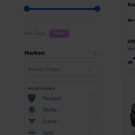
Su
Nur Deals
DEALS
UV
Vari
Marken
ab
BELIEBTE MARKEN
Peugeot
Skoda
Cupra
Opel