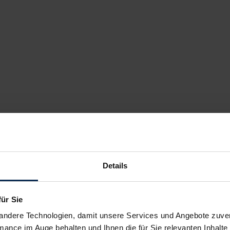
Details
für Sie
andere Technologien, damit unsere Services und Angebote zuverl
mance im Auge behalten und Ihnen die für Sie relevanten Inhalte 