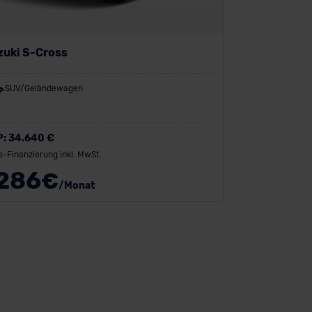
zuki S-Cross
SUV/Geländewagen
P:
34.640 €
o-Finanzierung inkl. MwSt.
286
€
/Monat