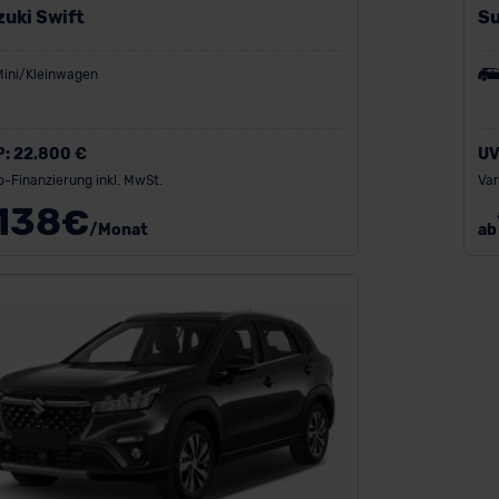
zuki Swift
Su
Mini/Kleinwagen
P:
22.800 €
UV
o-Finanzierung inkl. MwSt.
Var
138
€
/Monat
ab