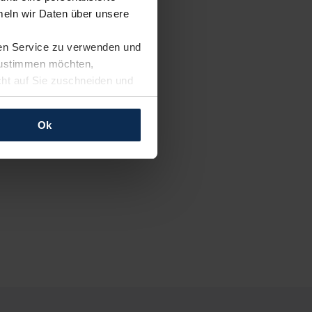
eln wir Daten über unsere
ren Service zu verwenden und
 zustimmen möchten,
cht auf Sie zuschneiden und
llungen jederzeit anpassen
Ok
rfolgen: Wir beabsichtigen
ssen. Soweit eine
age eines
nschutzklauseln (Art. 46
mationen zu den bestehenden
ter datenschutz@meinauto.de