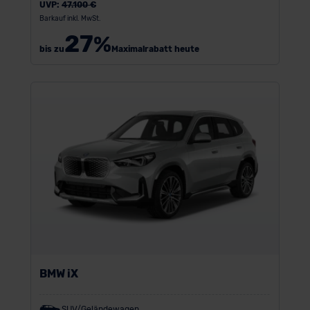
UVP:
47.100 €
Barkauf inkl. MwSt.
27
%
bis zu
Maximalrabatt heute
BMW iX
SUV/Geländewagen