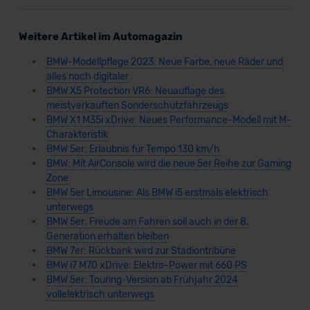
Weitere Artikel im Automagazin
BMW-Modellpflege 2023: Neue Farbe, neue Räder und
alles noch digitaler
BMW X5 Protection VR6: Neuauflage des
meistverkauften Sonderschutzfahrzeugs
BMW X1 M35i xDrive: Neues Performance-Modell mit M-
Charakteristik
BMW 5er: Erlaubnis für Tempo 130 km/h
BMW: Mit AirConsole wird die neue 5er Reihe zur Gaming
Zone
BMW 5er Limousine: Als BMW i5 erstmals elektrisch
unterwegs
BMW 5er: Freude am Fahren soll auch in der 8.
Generation erhalten bleiben
BMW 7er: Rückbank wird zur Stadiontribüne
BMW i7 M70 xDrive: Elektro-Power mit 660 PS
BMW 5er: Touring-Version ab Frühjahr 2024
vollelektrisch unterwegs