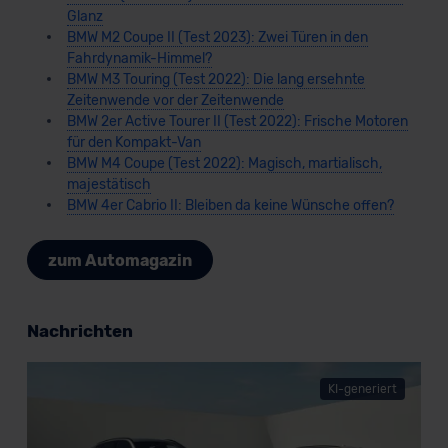
Datenschutzklauseln können Sie über den Kontakt zu
Glanz
unserem Datenschutzbeauftragten unter
BMW M2 Coupe II (Test 2023): Zwei Türen in den
Fahrdynamik-Himmel?
datenschutz@meinauto.de anfordern.
BMW M3 Touring (Test 2022): Die lang ersehnte
Zeitenwende vor der Zeitenwende
Datenschutzerklärung
|
Impressum
BMW 2er Active Tourer II (Test 2022): Frische Motoren
für den Kompakt-Van
BMW M4 Coupe (Test 2022): Magisch, martialisch,
majestätisch
BMW 4er Cabrio II: Bleiben da keine Wünsche offen?
zum Automagazin
Nachrichten
KI-generiert