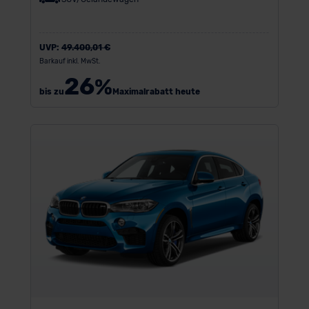
UVP:
49.400,01 €
Barkauf inkl. MwSt.
26
%
bis zu
Maximalrabatt heute