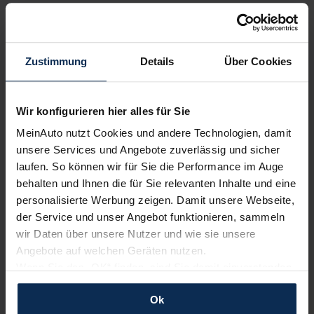
Artikel lesen
Zustimmung
Details
Über Cookies
KI-generiert
Wir konfigurieren hier alles für Sie
MeinAuto nutzt Cookies und andere Technologien, damit
unsere Services und Angebote zuverlässig und sicher
laufen. So können wir für Sie die Performance im Auge
behalten und Ihnen die für Sie relevanten Inhalte und eine
personalisierte Werbung zeigen. Damit unsere Webseite,
der Service und unser Angebot funktionieren, sammeln
BMW M3 Competition Limousine (Test 2023):
Wackelt die Performance-Krone?
wir Daten über unsere Nutzer und wie sie unsere
Angebote auf welchen Geräten nutzen.
Wenn Sie das „OK“ finden, sind Sie damit einverstanden
KI-generiert
und erlauben uns Cookies für unseren Service zu
Ok
verwenden und diese Daten an Dritte weiterzugeben,