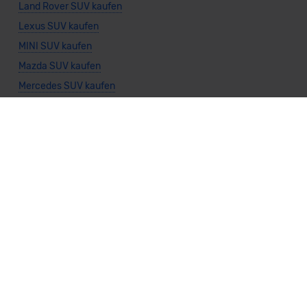
Land Rover SUV kaufen
Lexus SUV kaufen
MINI SUV kaufen
Mazda SUV kaufen
Mercedes SUV kaufen
Mitsubishi SUV kaufen
Nissan SUV kaufen
Porsche SUV kaufen
Seat SUV kaufen
Subaru SUV kaufen
Suzuki SUV kaufen
Toyota SUV kaufen
Volkswagen SUV kaufen
Volvo SUV kaufen