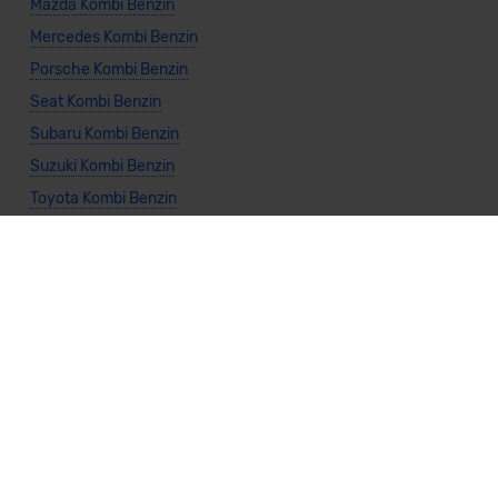
Mazda Kombi Benzin
Mercedes Kombi Benzin
Porsche Kombi Benzin
Seat Kombi Benzin
Subaru Kombi Benzin
Suzuki Kombi Benzin
Toyota Kombi Benzin
Volkswagen Kombi Benzin
Volvo Kombi Benzin
Allgemeine Infos
Kombi kaufen
Vario-Finanzierung Kombi
Leasing Kombi
Kombi Diesel