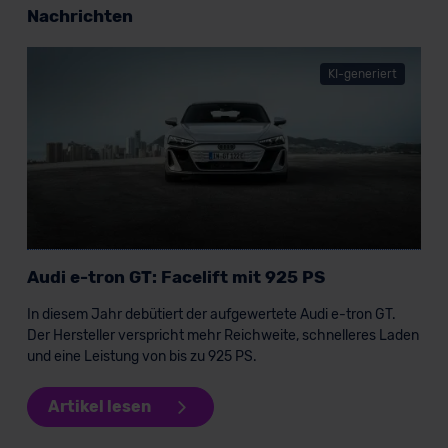
Nachrichten
erteilen. Nähere Informationen zu den bestehenden
Datenschutzklauseln können Sie über den Kontakt zu
unserem Datenschutzbeauftragten unter
KI-generiert
datenschutz@meinauto.de anfordern.
Datenschutzerklärung
|
Impressum
Audi e-tron GT: Facelift mit 925 PS
In diesem Jahr debütiert der aufgewertete Audi e-tron GT.
Der Hersteller verspricht mehr Reichweite, schnelleres Laden
und eine Leistung von bis zu 925 PS.
Artikel lesen