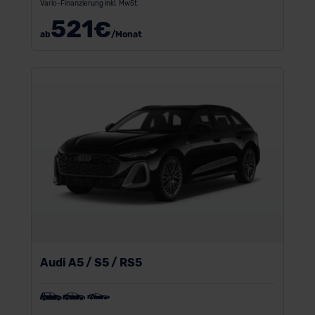
Vario-Finanzierung inkl. MwSt.
521
€
ab
/Monat
Audi A5 / S5 / RS5