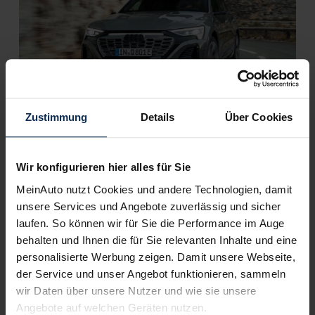
Audi Q8 e-tron (Test 2023): Modellpflege voller
Zustimmung
Details
Über Cookies
Überraschungen
Wir konfigurieren hier alles für Sie
Weitere Artikel im Automagazin
MeinAuto nutzt Cookies und andere Technologien, damit
unsere Services und Angebote zuverlässig und sicher
Suzuki Vitara Hybrid (Test 2022): Ist das Mini-SUV auch
laufen. So können wir für Sie die Performance im Auge
als Hybrid quicklebendig?
Skoda Enyaq Coupe iV (Test 2022): Zurück zu den
behalten und Ihnen die für Sie relevanten Inhalte und eine
Wurzeln des Ur-Konzepts Vision E
personalisierte Werbung zeigen. Damit unsere Webseite,
Audi A3 Sportback oder Limousine: Welcher Rücken
der Service und unser Angebot funktionieren, sammeln
kann eher entzücken?
wir Daten über unsere Nutzer und wie sie unsere
Suzuki S-Cross II (Test 2022): Bleibt das Kompakt-SUV
Angebote auf welchen Geräten nutzen.
eine unauffällige Besonderheit?