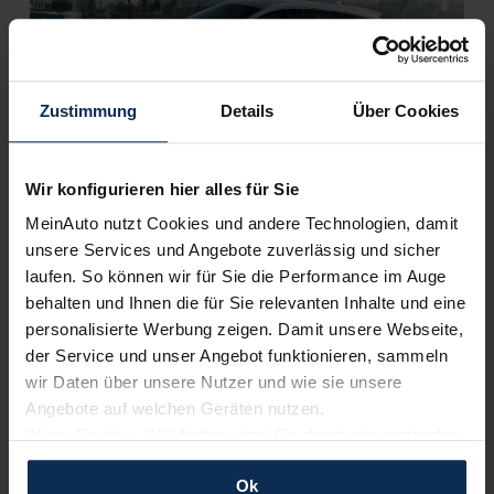
Zustimmung
Details
Über Cookies
Volvo V60 (Test 2023): Modellpflege im Zeichen der
Digitalisierung
Wir konfigurieren hier alles für Sie
MeinAuto nutzt Cookies und andere Technologien, damit
unsere Services und Angebote zuverlässig und sicher
Weitere Artikel im Automagazin
laufen. So können wir für Sie die Performance im Auge
behalten und Ihnen die für Sie relevanten Inhalte und eine
Volvo EX90 (Test 2023): Ist der Premium-E-SUV ein
Gigant in jeder Hinsicht?
personalisierte Werbung zeigen. Damit unsere Webseite,
Volvo XC60 Plug-in-Hybrid (Test 2023): Mehr
der Service und unser Angebot funktionieren, sammeln
elektrische Leistung und Ausdauer?
wir Daten über unsere Nutzer und wie sie unsere
Angebote auf welchen Geräten nutzen.
zum Automagazin
Wenn Sie das „OK“ finden, sind Sie damit einverstanden
und erlauben uns Cookies für unseren Service zu
Ok
verwenden und diese Daten an Dritte weiterzugeben,