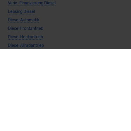
Vario-Finanzierung Diesel
Leasing Diesel
Diesel Automatik
Diesel Frontantrieb
Diesel Heckantrieb
Diesel Allradantrieb
Weitere Themen
Sparsamste Diesel: Spritsparende Neuwagen mit Dieselmotor
Mild-Hybrid Modelle: Diese Modelle sind die besten
Campingautos: Diese Autos eignen sich zum Campen (2026)
Autos für Camper Ausbau: Das sind die perfekten
Basisfahrzeuge (2026)
Kastenwagen Selbstausbau: Diese 10 Modelle eignen sich
(2026)