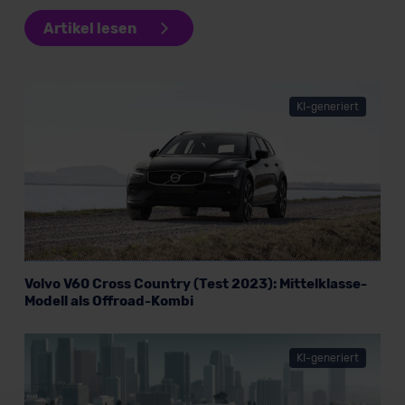
Artikel lesen
KI-generiert
Volvo V60 Cross Country (Test 2023): Mittelklasse-
Modell als Offroad-Kombi
KI-generiert