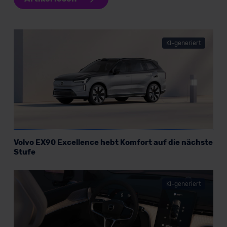
erteilen. Nähere Informationen zu den bestehenden
Datenschutzklauseln können Sie über den Kontakt zu
unserem Datenschutzbeauftragten unter
datenschutz@meinauto.de anfordern.
KI-generiert
Datenschutzerklärung
|
Impressum
Volvo EX90 Excellence hebt Komfort auf die nächste
Stufe
KI-generiert