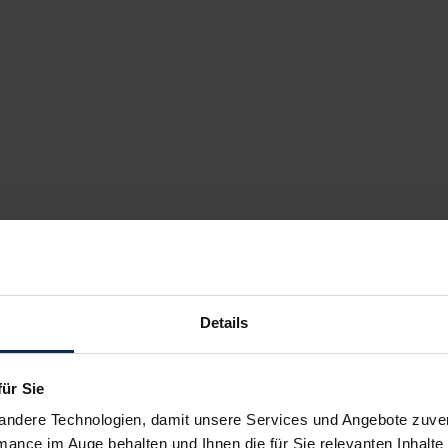
Details
für Sie
andere Technologien, damit unsere Services und Angebote zuverl
mance im Auge behalten und Ihnen die für Sie relevanten Inhalte 