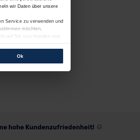
eln wir Daten über unsere
ren Service zu verwenden und
 zustimmen möchten,
cht auf Sie zuschneiden und
llungen jederzeit anpassen
Ok
rfolgen: Wir beabsichtigen
ssen. Soweit eine
age eines
nschutzklauseln (Art. 46
mationen zu den bestehenden
ter datenschutz@meinauto.de
eine hohe Kundenzufriedenheit!