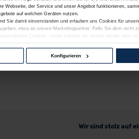
e Webseite, der Service und unser Angebot funktionieren, samm
ngebote auf welchen Geräten nutzen.
ind Sie damit einverstanden und erlauben uns Cookies für unse
rzugeben, etwa an unsere Marketingpartner. Falls Sie dem nicht
wesentlichen Cookies. Leider können wir unsere Inhalte dann ni
 dem Weg zu Ihrem Neuwagen unterstützen. Sie können die Einste
Konfigurieren
logien und Cookies gilt – soweit keine detaillierteren Angaben e
ger außerhalb der EU zu übermitteln oder dort verarbeiten zu la
rhalb der EU erfolgt, erfolgt dies ausschließlich auf der Grundl
 der EU-Kommission (Art. 45 Abs. 1 DSGVO), von Standarddate
n Sie hierzu Ihre Einwilligung freiwillig erteilen. Nähere Infor
 Sie über den Kontakt zu unserem Datenschutzbeauftragten un
Wir sind stolz auf 
pressum