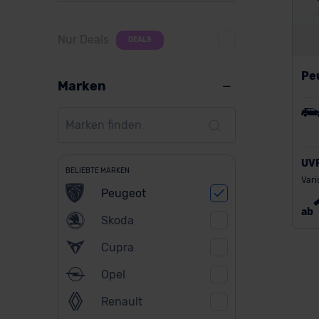
Nur Deals
DEALS
Pe
Marken
UV
BELIEBTE MARKEN
Vari
Peugeot
ab
Skoda
Cupra
Opel
Renault