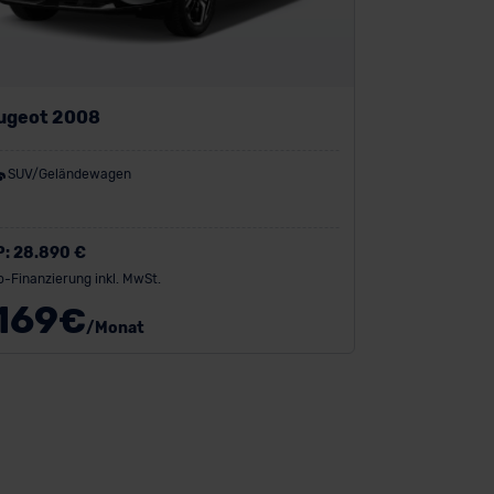
ugeot 2008
SUV/Geländewagen
P:
28.890 €
o-Finanzierung inkl. MwSt.
169
€
/Monat