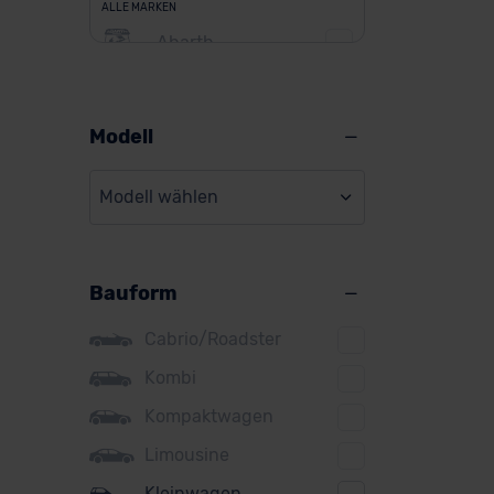
ALLE MARKEN
Abarth
Alfa Romeo
Alpine
Modell
Audi
Modell wählen
BMW
BYD
Bauform
Citroen
Cupra
Cabrio/Roadster
DS
Kombi
Kompaktwagen
Dacia
Limousine
Fiat
Kleinwagen