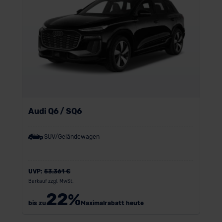
Audi Q6 / SQ6
SUV/Geländewagen
UVP:
53.361 €
Barkauf zzgl. MwSt.
22
%
bis zu
Maximalrabatt heute