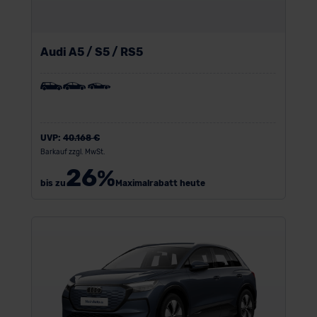
Audi A5 / S5 / RS5
UVP:
40.168 €
Barkauf zzgl. MwSt.
26
%
bis zu
Maximalrabatt heute