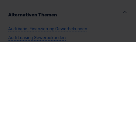
Alternativen Themen
Audi Vario-Finanzierung Gewerbekunden
Audi Leasing Gewerbekunden
Alternative Marken
Peugeot Gewerbekunden kaufen
Skoda Gewerbekunden kaufen
Cupra Gewerbekunden kaufen
Opel Gewerbekunden kaufen
Renault Gewerbekunden kaufen
Abarth Gewerbekunden kaufen
Alfa Romeo Gewerbekunden kaufen
Alpine Gewerbekunden kaufen