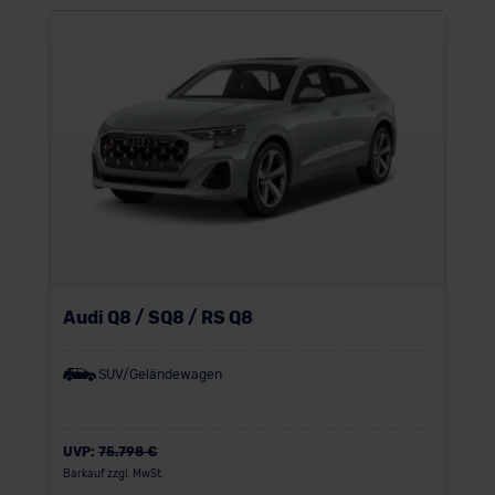
Audi Q8 / SQ8 / RS Q8
SUV/Geländewagen
UVP:
75.798 €
Barkauf zzgl. MwSt.