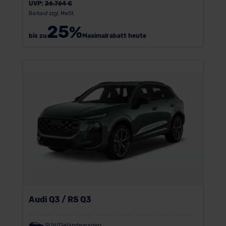
UVP:
26.764 €
Barkauf zzgl. MwSt.
25
%
bis zu
Maximalrabatt heute
Audi Q3 / RS Q3
SUV/Geländewagen