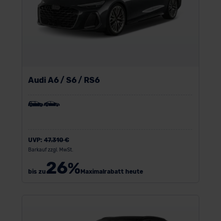
Audi A6 / S6 / RS6
UVP:
47.310 €
Barkauf zzgl. MwSt.
26
%
bis zu
Maximalrabatt heute