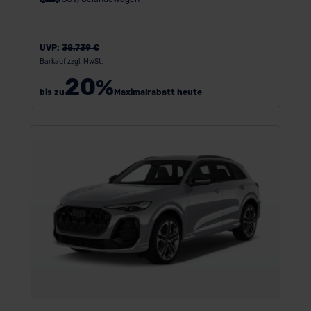
UVP:
38.739 €
Barkauf zzgl. MwSt.
20
%
bis zu
Maximalrabatt heute