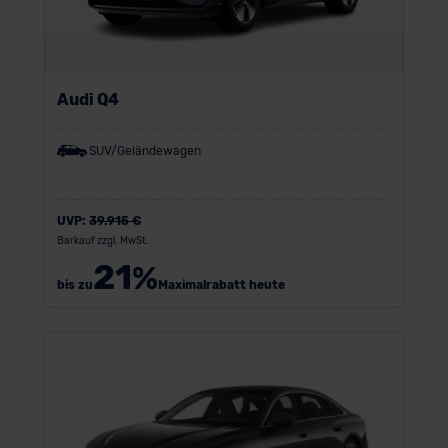
Audi Q4
SUV/Geländewagen
UVP:
39.915 €
Barkauf zzgl. MwSt.
21
%
bis zu
Maximalrabatt heute