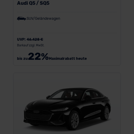
Audi Q5 / SQ5
SUV/Geländewagen
UVP:
46.428 €
Barkauf zzgl. MwSt.
22
%
bis zu
Maximalrabatt heute