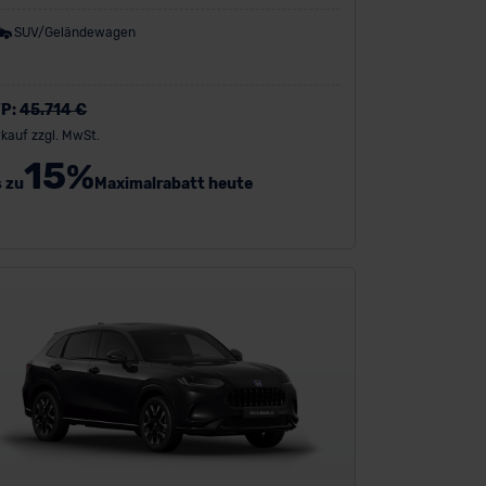
SUV/Geländewagen
P:
45.714 €
kauf zzgl. MwSt.
15
%
s zu
Maximalrabatt heute