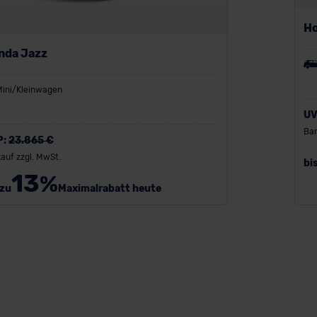
Ho
nda Jazz
Mini/Kleinwagen
UV
Bar
P:
23.865 €
auf zzgl. MwSt.
bi
13
%
 zu
Maximalrabatt heute