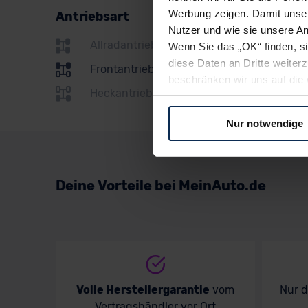
Renault
Werbung zeigen. Damit unser
Antriebsart
Seat
Nutzer und wie sie unsere A
Allradantrieb
Wenn Sie das „OK“ finden, s
Skoda
diese Daten an Dritte weite
Frontantrieb
Subaru
beschränken wir uns auf die 
Heckantrieb
Sie somit nicht perfekt auf
Suzuki
oder widerrufen.
Nur notwendige
Toyota
Für alle beschriebenen Techno
Volkswagen
nicht, diese Daten an Empfän
Übermittlung in ein Land auße
Deine Vorteile bei MeinAuto.de
Volvo
Angemessenheitsbeschlusses
Abs. 2 lit. c DSGVO) oder wen
Datenschutzklauseln können
anfordern.
Datenschutzerklärung
|
Im
Volle Herstellergarantie
vom
Nur 
Vertragshändler vor Ort