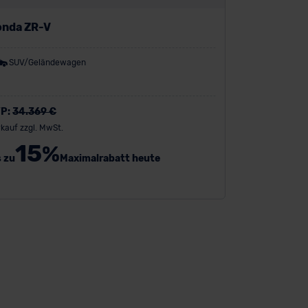
nda ZR-V
SUV/Geländewagen
P:
34.369 €
kauf zzgl. MwSt.
15
%
s zu
Maximalrabatt heute