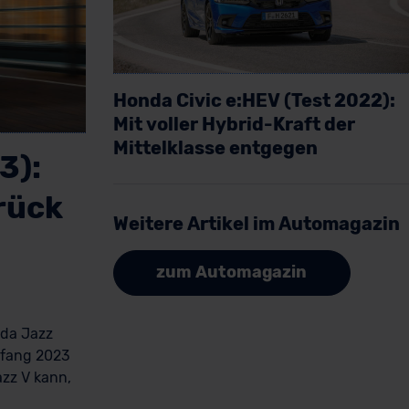
Honda Civic e:HEV (Test 2022):
Mit voller Hybrid-Kraft der
Mittelklasse entgegen
3):
Artikel lesen
rück
Weitere Artikel im Automagazin
zum Automagazin
nda Jazz
nfang 2023
zz V kann,