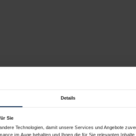
Details
für Sie
andere Technologien, damit unsere Services und Angebote zuverl
mance im Auge behalten und Ihnen die für Sie relevanten Inhalte 