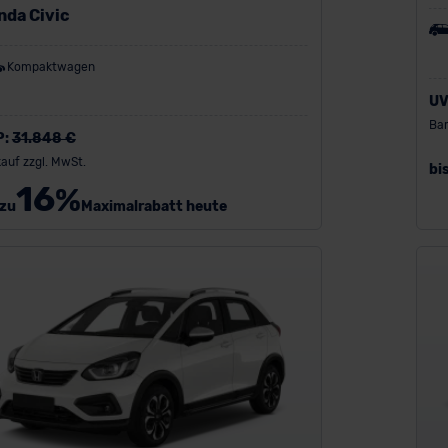
nda Civic
Kompaktwagen
UV
Bar
P:
31.848 €
auf zzgl. MwSt.
bi
16
%
 zu
Maximalrabatt heute