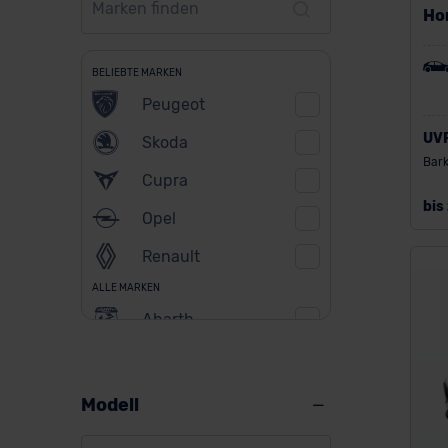
Ho
BELIEBTE MARKEN
Peugeot
UV
Skoda
Bark
Cupra
bis
Opel
Renault
ALLE MARKEN
Abarth
Alfa Romeo
Alpine
Modell
Audi