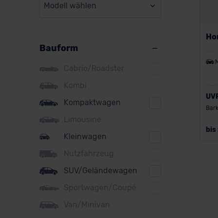
Modell wählen
BMW
BYD
Ho
Bauform
Citroen
Cupra
Cabrio/Roadster
DS
Kombi
UV
Kompaktwagen
Dacia
Bark
Limousine
Fiat
bis
Kleinwagen
Ford
Nutzfahrzeug
Honda
SUV/Geländewagen
Hyundai
Sportwagen/Coupé
Jeep
Van/Minivan
KIA