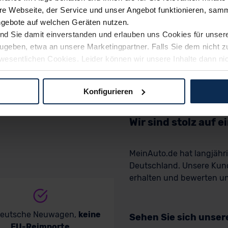
e Webseite, der Service und unser Angebot funktionieren, samm
ngebote auf welchen Geräten nutzen.
ind Sie damit einverstanden und erlauben uns Cookies für unse
rzugeben, etwa an unsere Marketingpartner. Falls Sie dem nicht
wesentlichen Cookies. Leider können wir unsere Inhalte dann ni
 dem Weg zu Ihrem Neuwagen unterstützen. Sie können die Einste
Konfigurieren
logien und Cookies gilt – soweit keine detaillierteren Angaben e
ger außerhalb der EU zu übermitteln oder dort verarbeiten zu la
Wir sind stolz auf 
rhalb der EU erfolgt, erfolgt dies ausschließlich auf der Grundl
 der EU-Kommission (Art. 45 Abs. 1 DSGVO), von Standarddate
MeinAuto.de hat langjäh
n Sie hierzu Ihre Einwilligung freiwillig erteilen. Nähere Infor
Deutschland. Unsere Kun
 Sie über den Kontakt zu unserem Datenschutzbeauftragten un
erhalten und bewerten uns
pressum
deutsche Neuwagen,
keine
Sehen Sie sich unse
EU-Reimporte