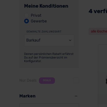
Meine Konditionen
4 verf
Privat
Gewerbe
alle lösch
GEWÄHLTE ZAHLUNGSART
Barkauf
Deinen persönlichen Rabatt erfährst
Du auf der Prämienübersicht im
Konfigurator.
Nur Deals
DEALS
Marken