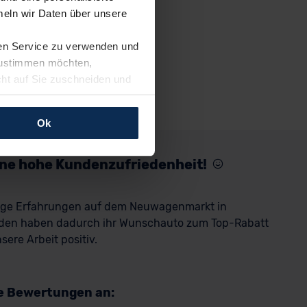
eln wir Daten über unsere
ren Service zu verwenden und
 zustimmen möchten,
cht auf Sie zuschneiden und
llungen jederzeit anpassen
Ok
rfolgen: Wir beabsichtigen
ssen. Soweit eine
eine hohe Kundenzufriedenheit!
age eines
nschutzklauseln (Art. 46
rige Erfahrungen auf dem Neuwagenmarkt in
mationen zu den bestehenden
den haben dadurch ihr Wunschauto zum Top-Rabatt
ter datenschutz@meinauto.de
ere Arbeit positiv.
re Bewertungen an: