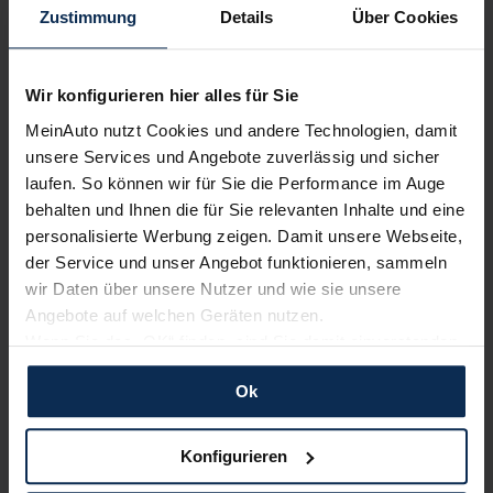
KI-generiert
Zustimmung
Details
Über Cookies
Wir konfigurieren hier alles für Sie
MeinAuto nutzt Cookies und andere Technologien, damit
unsere Services und Angebote zuverlässig und sicher
laufen. So können wir für Sie die Performance im Auge
behalten und Ihnen die für Sie relevanten Inhalte und eine
Suzuki S-Cross II (Test 2022): Bleibt das Kompakt-
personalisierte Werbung zeigen. Damit unsere Webseite,
SUV eine unauffällige Besonderheit?
der Service und unser Angebot funktionieren, sammeln
wir Daten über unsere Nutzer und wie sie unsere
Angebote auf welchen Geräten nutzen.
Weitere Artikel im Automagazin
Wenn Sie das „OK“ finden, sind Sie damit einverstanden
und erlauben uns Cookies für unseren Service zu
zum Automagazin
Ok
verwenden und diese Daten an Dritte weiterzugeben,
etwa an unsere Marketingpartner. Falls Sie dem nicht
zustimmen möchten, beschränken wir uns auf die
Konfigurieren
Nachrichten
wesentlichen Cookies. Leider können wir unsere Inhalte