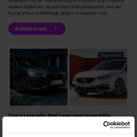
Qualitäten. Mit der Überarbeitung im Frühjahr 2022 zog eine
weitere Option ein: die auf einen Vollhybridantrieb. Was der
Suzuki Vitara Hybrid taugt, zeigt er in unserem Test.
Artikel lesen
KI-generiert
Cupra Leon oder Seat Leon: zwei junge wilde
Kompaktmodell im Duell