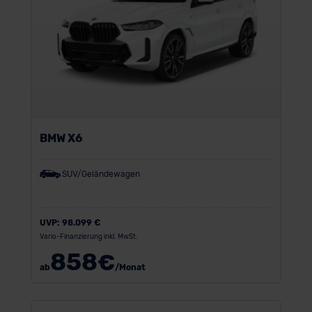
BMW X6
SUV/Geländewagen
UVP:
98.099 €
Vario-Finanzierung inkl. MwSt.
858
€
ab
/Monat