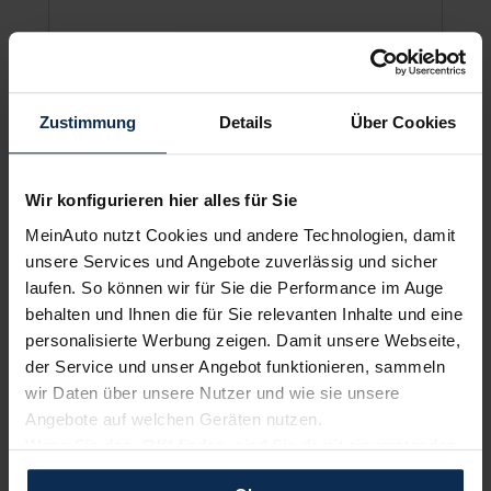
UVP:
94.800 €
Vario-Finanzierung inkl. MwSt.
919
€
Zustimmung
Details
Über Cookies
ab
/Monat
Wir konfigurieren hier alles für Sie
Neuwagen DEAL
MeinAuto nutzt Cookies und andere Technologien, damit
unsere Services und Angebote zuverlässig und sicher
laufen. So können wir für Sie die Performance im Auge
behalten und Ihnen die für Sie relevanten Inhalte und eine
personalisierte Werbung zeigen. Damit unsere Webseite,
der Service und unser Angebot funktionieren, sammeln
wir Daten über unsere Nutzer und wie sie unsere
Angebote auf welchen Geräten nutzen.
Wenn Sie das „OK“ finden, sind Sie damit einverstanden
BMW X3 20 xDrive
und erlauben uns Cookies für unseren Service zu