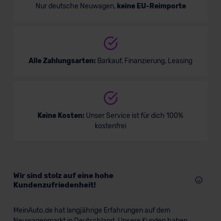
Nur deutsche Neuwagen,
keine EU-Reimporte
Alle Zahlungsarten:
Barkauf, Finanzierung, Leasing
BMW X4
SUV/Geländewagen
Keine Kosten:
Unser Service ist für dich 100%
kostenfrei
Verkauf startet in Kürze
Wir sind stolz auf eine hohe
Bald verfügbar
Kundenzufriedenheit!
MeinAuto.de hat langjährige Erfahrungen auf dem
Neuwagenmarkt in Deutschland. Unsere Kunden haben