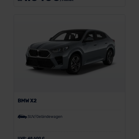
BMW X2
SUV/Geländewagen
UVP:
48.600 €