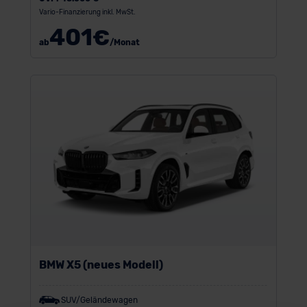
Vario-Finanzierung inkl. MwSt.
401
€
ab
/Monat
BMW X5 (neues Modell)
SUV/Geländewagen