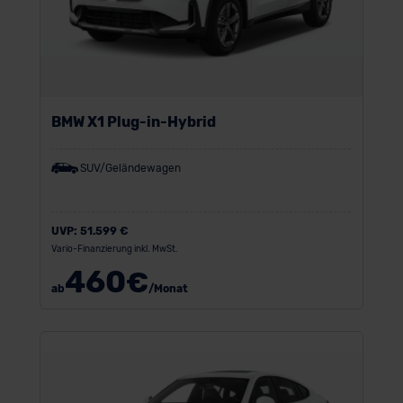
BMW X1 Plug-in-Hybrid
SUV/Geländewagen
UVP:
51.599 €
Vario-Finanzierung inkl. MwSt.
460
€
ab
/Monat