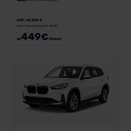
UVP:
60.300 €
Vario-Finanzierung inkl. MwSt.
449
€
ab
/Monat