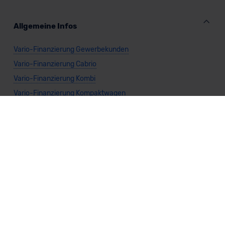
Allgemeine Infos
Vario-Finanzierung Gewerbekunden
Vario-Finanzierung Cabrio
Vario-Finanzierung Kombi
Vario-Finanzierung Kompaktwagen
Vario-Finanzierung Limousine
Vario-Finanzierung Kleinwagen
Vario-Finanzierung Nutzfahrzeug
Vario-Finanzierung SUV
Vario-Finanzierung Sportwagen
Vario-Finanzierung Van
Vario-Finanzierung Benzin
Vario-Finanzierung Diesel
Vario-Finanzierung Elektro