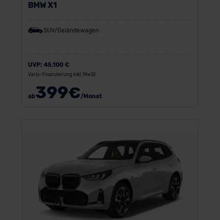
BMW X1
SUV/Geländewagen
UVP:
45.100 €
Vario-Finanzierung inkl. MwSt.
399
€
ab
/Monat