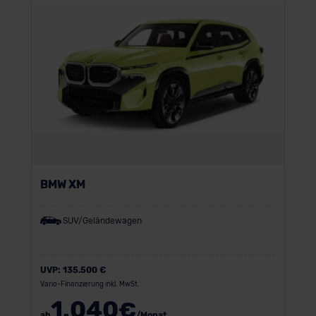
BMW XM
SUV/Geländewagen
UVP:
135.500 €
Vario-Finanzierung inkl. MwSt.
1.040
€
ab
/Monat