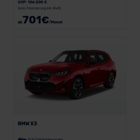
UVP:
106.500 €
Vario-Finanzierung inkl. MwSt.
701
€
ab
/Monat
BMW X3
SUV/Geländewagen