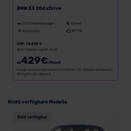
erteilen. Nähere Informationen zu den bestehenden
BMW X3 20d xDrive
Datenschutzklauseln können Sie über den Kontakt zu
unserem Datenschutzbeauftragten unter
SUV/Geländewagen
Diesel
datenschutz@meinauto.de anfordern.
Automatik
197 PS
Datenschutzerklärung
|
Impressum
UVP:
74.839 €
Vario-Finanzierung inkl. MwSt.
429
€
ab
/Monat
Energieverbrauch (kombiniert) 5,8 l/100 km, CO₂-Emission (kombiniert)
153,0 g/km, CO₂-Klasse E
Nicht verfügbare Modelle
Bald verfügbar