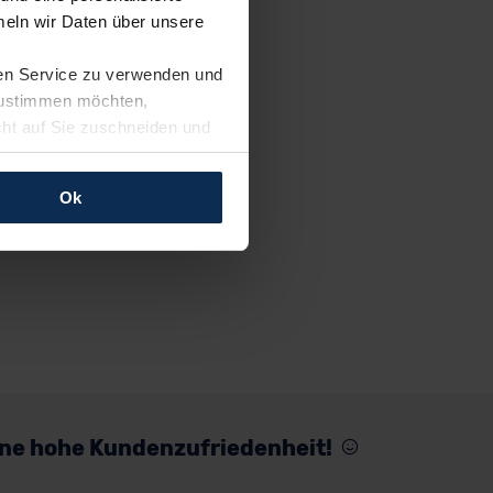
eln wir Daten über unsere
ren Service zu verwenden und
 zustimmen möchten,
cht auf Sie zuschneiden und
llungen jederzeit anpassen
Ok
rfolgen: Wir beabsichtigen
ssen. Soweit eine
age eines
nschutzklauseln (Art. 46
mationen zu den bestehenden
ter datenschutz@meinauto.de
eine hohe Kundenzufriedenheit!