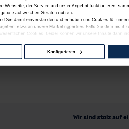
e Webseite, der Service und unser Angebot funktionieren, samm
ngebote auf welchen Geräten nutzen.
ind Sie damit einverstanden und erlauben uns Cookies für unse
rzugeben, etwa an unsere Marketingpartner. Falls Sie dem nicht
wesentlichen Cookies. Leider können wir unsere Inhalte dann ni
 dem Weg zu Ihrem Neuwagen unterstützen. Sie können die Einste
Konfigurieren
logien und Cookies gilt – soweit keine detaillierteren Angaben e
ger außerhalb der EU zu übermitteln oder dort verarbeiten zu la
rhalb der EU erfolgt, erfolgt dies ausschließlich auf der Grundl
 der EU-Kommission (Art. 45 Abs. 1 DSGVO), von Standarddate
n Sie hierzu Ihre Einwilligung freiwillig erteilen. Nähere Infor
 Sie über den Kontakt zu unserem Datenschutzbeauftragten un
Wir sind stolz auf 
pressum