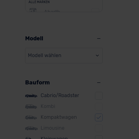
ALLE MARKEN
Abarth
Alfa Romeo
Alpine
Modell
Audi
Modell wählen
BMW
BYD
Bauform
Citroen
Cupra
Cabrio/Roadster
DS
Kombi
Kompaktwagen
Dacia
Limousine
Fiat
Kleinwagen