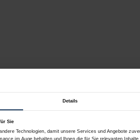
Details
für Sie
andere Technologien, damit unsere Services und Angebote zuverl
mance im Auge behalten und Ihnen die für Sie relevanten Inhalte 