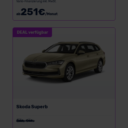
Vario-Finanzierung inkl. MwSt.
251
€
ab
/Monat
DEAL verfügbar
Skoda Superb