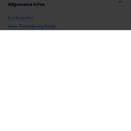
Allgemeine Infos
Kombi kaufen
Vario-Finanzierung Kombi
Leasing Kombi
Kombi Benzin
Kombi Diesel
Kombi Elektro
Kombi Gas
Kombi Hybrid
Kombi Automatik
Kombi Manuell
Kombi Heckantrieb
Kombi Allradantrieb
Weitere Themen