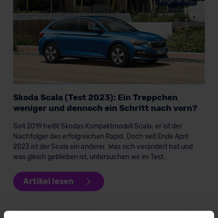
KI-generiert
Skoda Scala (Test 2023): Ein Treppchen
weniger und dennoch ein Schritt nach vorn?
Seit 2019 heißt Skodas Kompaktmodell Scala; er ist der
Nachfolger des erfolgreichen Rapid. Doch seit Ende April
2023 ist der Scala ein anderer. Was sich verändert hat und
was gleich geblieben ist, untersuchen wir im Test.
Artikel lesen