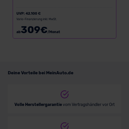
UVP:
42.100 €
Vario-Finanzierung inkl. MwSt.
309
€
ab
/Monat
Deine Vorteile bei MeinAuto.de
Volle Herstellergarantie
vom Vertragshändler vor Ort