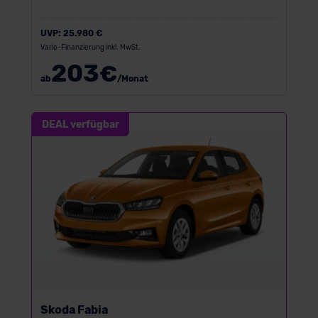
UVP:
25.980 €
Vario-Finanzierung inkl. MwSt.
203
€
ab
/Monat
DEAL verfügbar
Skoda Fabia