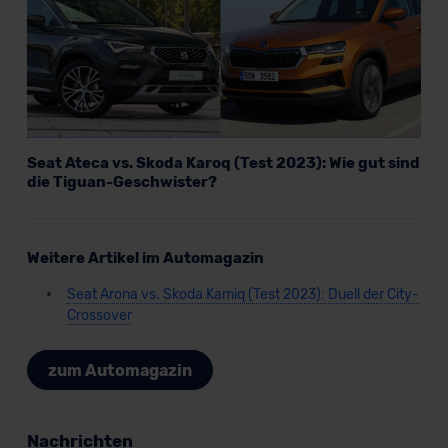
DSGVO) oder wenn Sie hierzu Ihre Einwilligung freiwillig
erteilen. Nähere Informationen zu den bestehenden
Datenschutzklauseln können Sie über den Kontakt zu
unserem Datenschutzbeauftragten unter
datenschutz@meinauto.de anfordern.
Datenschutzerklärung
|
Impressum
Seat Ateca vs. Skoda Karoq (Test 2023): Wie gut sind
die Tiguan-Geschwister?
Weitere Artikel im Automagazin
Seat Arona vs. Skoda Kamiq (Test 2023): Duell der City-
Crossover
zum Automagazin
Nachrichten