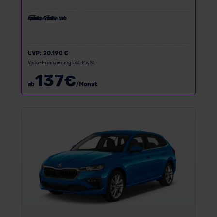
UVP:
20.190 €
Vario-Finanzierung inkl. MwSt.
137
€
ab
/Monat