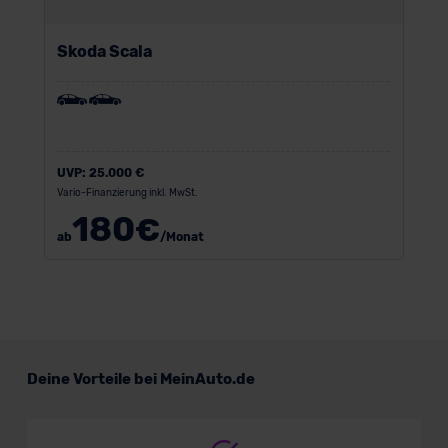
Skoda Scala
UVP:
25.000 €
Vario-Finanzierung inkl. MwSt.
180
€
ab
/Monat
Deine Vorteile bei MeinAuto.de