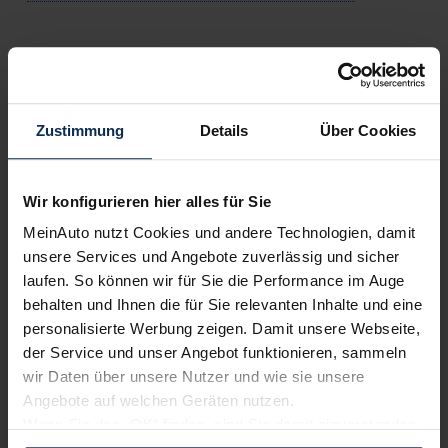
Testberichte
KI-generiert
Zustimmung
Details
Über Cookies
Wir konfigurieren hier alles für Sie
MeinAuto nutzt Cookies und andere Technologien, damit
unsere Services und Angebote zuverlässig und sicher
laufen. So können wir für Sie die Performance im Auge
behalten und Ihnen die für Sie relevanten Inhalte und eine
Skoda Scala (Test 2023): Ein Treppchen
personalisierte Werbung zeigen. Damit unsere Webseite,
weniger und dennoch ein Schritt nach vorn?
der Service und unser Angebot funktionieren, sammeln
wir Daten über unsere Nutzer und wie sie unsere
Seit 2019 heißt Skodas Kompaktmodell Scala; er ist der
Angebote auf welchen Geräten nutzen.
Nachfolger des erfolgreichen Rapid. Doch seit Ende April
Wenn Sie das „OK“ finden, sind Sie damit einverstanden
2023 ist der Scala ein anderer. Was sich verändert hat und
was gleich geblieben ist, untersuchen wir im Test.