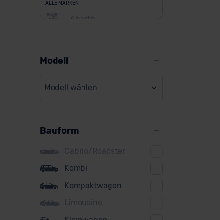
ALLE MARKEN
Abarth
Alfa Romeo
Alpine
Modell
Audi
Modell wählen
BMW
BYD
Bauform
Citroen
Cupra
Cabrio/Roadster
DS
Kombi
Kompaktwagen
Dacia
Limousine
Fiat
Kleinwagen