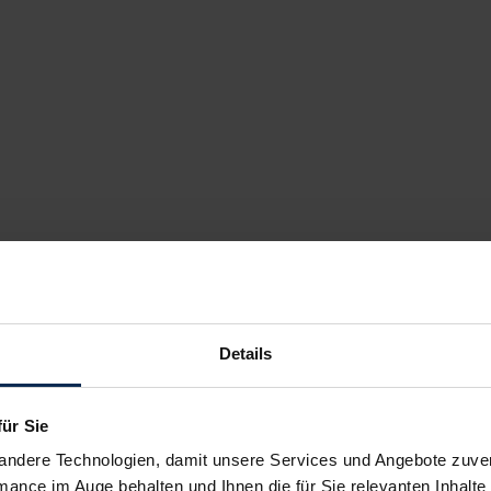
Details
für Sie
andere Technologien, damit unsere Services und Angebote zuverl
mance im Auge behalten und Ihnen die für Sie relevanten Inhalte 