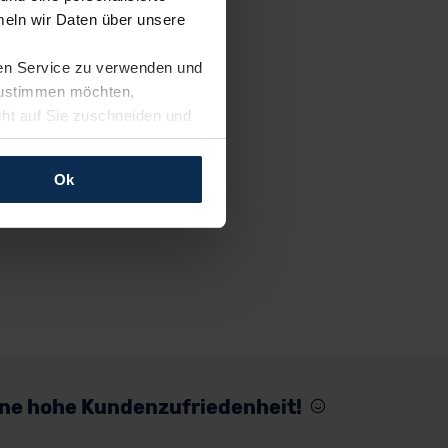
eln wir Daten über unsere
ren Service zu verwenden und
 zustimmen möchten,
cht auf Sie zuschneiden und
llungen jederzeit anpassen
Ok
rfolgen: Wir beabsichtigen
ssen. Soweit eine
age eines
nschutzklauseln (Art. 46
mationen zu den bestehenden
ter datenschutz@meinauto.de
eine hohe Kundenzufriedenheit!