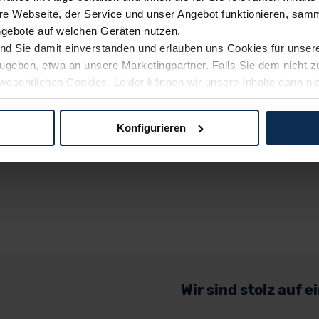
e Webseite, der Service und unser Angebot funktionieren, samm
ngebote auf welchen Geräten nutzen.
ind Sie damit einverstanden und erlauben uns Cookies für unse
rzugeben, etwa an unsere Marketingpartner. Falls Sie dem nicht
wesentlichen Cookies. Leider können wir unsere Inhalte dann ni
 dem Weg zu Ihrem Neuwagen unterstützen. Sie können die Einste
Konfigurieren
logien und Cookies gilt – soweit keine detaillierteren Angaben e
ger außerhalb der EU zu übermitteln oder dort verarbeiten zu la
rhalb der EU erfolgt, erfolgt dies ausschließlich auf der Grundl
 der EU-Kommission (Art. 45 Abs. 1 DSGVO), von Standarddate
n Sie hierzu Ihre Einwilligung freiwillig erteilen. Nähere Infor
 Sie über den Kontakt zu unserem Datenschutzbeauftragten un
Wir sind stolz auf 
pressum