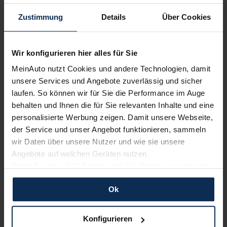
diesmal über?
Zustimmung
Details
Über Cookies
Weitere Artikel im Automagazin
Wir konfigurieren hier alles für Sie
Toyota Mirai II (Test 2022): Springt der Funke diesmal
MeinAuto nutzt Cookies und andere Technologien, damit
über?
unsere Services und Angebote zuverlässig und sicher
Toyota Mirai II (Test 2022): Springt der Funke diesmal
laufen. So können wir für Sie die Performance im Auge
über?
behalten und Ihnen die für Sie relevanten Inhalte und eine
Toyota Mirai II (Test 2022): Springt der Funke diesmal
personalisierte Werbung zeigen. Damit unsere Webseite,
über?
Toyota Mirai II (Test 2022): Springt der Funke diesmal
der Service und unser Angebot funktionieren, sammeln
über?
wir Daten über unsere Nutzer und wie sie unsere
Toyota Mirai II (Test 2022): Springt der Funke diesmal
Angebote auf welchen Geräten nutzen.
über?
Wenn Sie das „OK“ finden, sind Sie damit einverstanden
Toyota Mirai II (Test 2022): Springt der Funke diesmal
und erlauben uns Cookies für unseren Service zu
über?
Ok
verwenden und diese Daten an Dritte weiterzugeben,
Toyota Mirai II (Test 2022): Springt der Funke diesmal
etwa an unsere Marketingpartner. Falls Sie dem nicht
über?
Toyota Mirai II (Test 2022): Springt der Funke diesmal
zustimmen möchten, beschränken wir uns auf die
Konfigurieren
über?
wesentlichen Cookies. Leider können wir unsere Inhalte