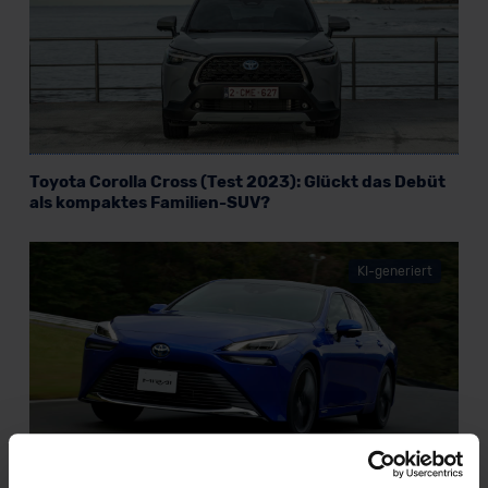
Toyota Corolla Cross (Test 2023): Glückt das Debüt
als kompaktes Familien-SUV?
KI-generiert
Toyota Mirai II (Test 2022): Springt der Funke