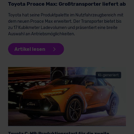
datenschutz@meinauto.de anfordern.
Toyota Proace Max: Großtransporter liefert ab
Toyota hat seine Produktpalette im Nutzfahrzeugbereich mit
Datenschutzerklärung
|
Impressum
dem neuen Proace Max erweitert. Der Transporter bietet bis
zu 17 Kubikmeter Ladevolumen und präsentiert eine breite
Auswahl an Antriebsmöglichkeiten.
Artikel lesen
KI-generiert
Toyota C-HR: Produktionsstart für die zweite