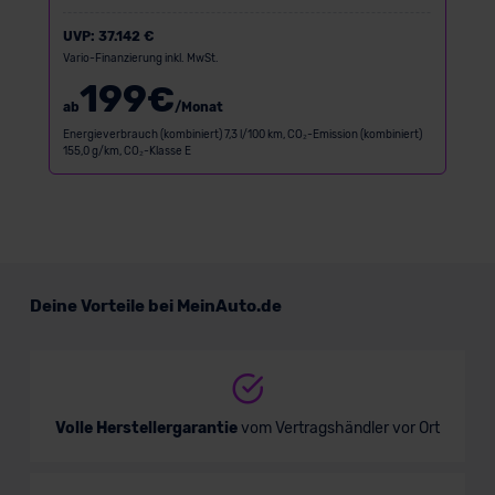
UVP:
37.142 €
Vario-Finanzierung inkl. MwSt.
199
€
ab
/Monat
Energieverbrauch (kombiniert) 7,3 l/100 km, CO₂-Emission (kombiniert)
155,0 g/km, CO₂-Klasse E
Deine Vorteile bei MeinAuto.de
Volle Herstellergarantie
vom Vertragshändler vor Ort