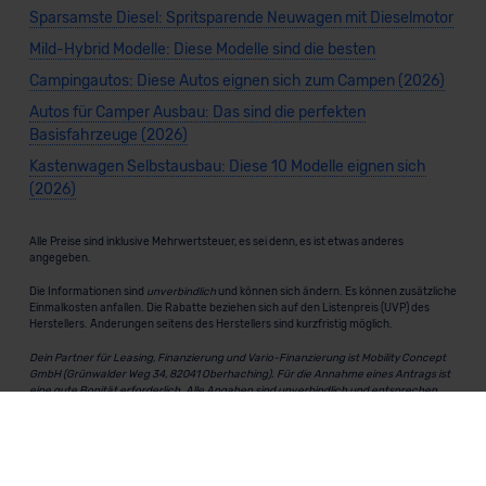
Sparsamste Diesel: Spritsparende Neuwagen mit Dieselmotor
Mild-Hybrid Modelle: Diese Modelle sind die besten
Campingautos: Diese Autos eignen sich zum Campen (2026)
Autos für Camper Ausbau: Das sind die perfekten
Basisfahrzeuge (2026)
Kastenwagen Selbstausbau: Diese 10 Modelle eignen sich
(2026)
Alle Preise sind inklusive Mehrwertsteuer, es sei denn, es ist etwas anderes
angegeben.
Die Informationen sind
unverbindlich
und können sich ändern. Es können zusätzliche
Einmalkosten anfallen. Die Rabatte beziehen sich auf den Listenpreis (UVP) des
Herstellers. Änderungen seitens des Herstellers sind kurzfristig möglich.
Dein Partner für Leasing, Finanzierung und Vario-Finanzierung ist Mobility Concept
GmbH (Grünwalder Weg 34, 82041 Oberhaching). Für die Annahme eines Antrags ist
eine gute Bonität erforderlich. Alle Angaben sind unverbindlich und entsprechen
dem 2/3-Beispiel gemäß § 6a der Preisangabenverordnung (PAngV) Abs. 4 und sind
ohne Gewähr.
Für Informationen zum offiziellen Kraftstoffverbrauch und den CO₂-Emissionen
neuer Fahrzeuge kannst du den
"Leitfaden über den Kraftstoffverbrauch und die