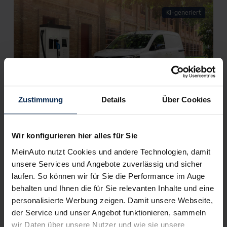
KI-generiert
Zustimmung
Details
Über Cookies
Nissan Townstar EV Kastenwagen (Test
2023): Ist der E-Transporter ein Star in der
City?
Wir konfigurieren hier alles für Sie
MeinAuto nutzt Cookies und andere Technologien, damit
Mit dem Townstar kam 2021 wieder Leben ins Nutzfahrzeug-
unsere Services und Angebote zuverlässig und sicher
Sortiment von Nissan. Als Townstar EV Kastenwagen liefert er
Waren inzwischen auch rein elektrisch aus. Im Test wollen wir
laufen. So können wir für Sie die Performance im Auge
wissen, wie zuverlässig er ist.
behalten und Ihnen die für Sie relevanten Inhalte und eine
personalisierte Werbung zeigen. Damit unsere Webseite,
Artikel lesen
der Service und unser Angebot funktionieren, sammeln
wir Daten über unsere Nutzer und wie sie unsere