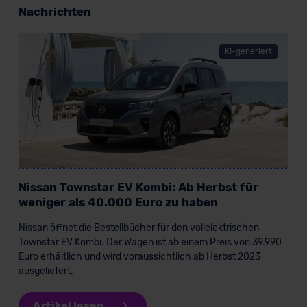
Grundlage eines Angemessenheitsbeschlusses der EU-
Nachrichten
Kommission (Art. 45 Abs. 1 DSGVO), von
Standarddatenschutzklauseln (Art. 46 Abs. 2 lit. c
DSGVO) oder wenn Sie hierzu Ihre Einwilligung freiwillig
KI-generiert
erteilen. Nähere Informationen zu den bestehenden
Datenschutzklauseln können Sie über den Kontakt zu
unserem Datenschutzbeauftragten unter
datenschutz@meinauto.de anfordern.
Datenschutzerklärung
|
Impressum
Nissan Townstar EV Kombi: Ab Herbst für
weniger als 40.000 Euro zu haben
Nissan öffnet die Bestellbücher für den vollelektrischen
Townstar EV Kombi. Der Wagen ist ab einem Preis von 39.990
Euro erhältlich und wird voraussichtlich ab Herbst 2023
ausgeliefert.
Artikel lesen