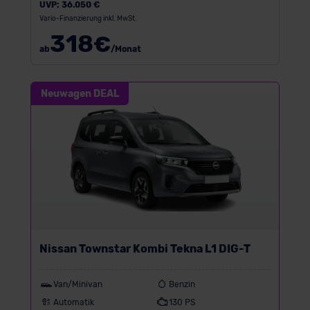
UVP:
36.050 €
Vario-Finanzierung inkl. MwSt.
318
€
ab
/Monat
Neuwagen DEAL
Nissan Townstar Kombi Tekna L1 DIG-T
Van/Minivan
Benzin
Automatik
130 PS