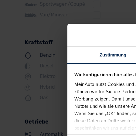
Sportwagen/Coupé
Jeep
Van/Minivan
KIA
Land Rover
Kraftstoff
Lexus
Zustimmung
Benzin
MINI
Diesel
Mazda
Wir konfigurieren hier alles 
Elektro
Mercedes
MeinAuto nutzt Cookies und 
Hybrid
Mitsubishi
können wir für Sie die Perfor
Gas
Werbung zeigen. Damit unser
Nissan
Nutzer und wie sie unsere A
Opel
Wenn Sie das „OK“ finden, s
diese Daten an Dritte weite
Getriebe
Peugeot
beschränken wir uns auf die 
Automatik
Sie somit nicht perfekt auf