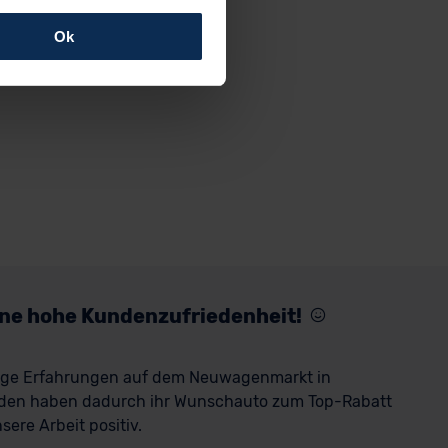
Ok
rfolgen: Wir beabsichtigen
ssen. Soweit eine
age eines
nschutzklauseln (Art. 46
mationen zu den bestehenden
ter datenschutz@meinauto.de
eine hohe Kundenzufriedenheit!
rige Erfahrungen auf dem Neuwagenmarkt in
den haben dadurch ihr Wunschauto zum Top-Rabatt
ere Arbeit positiv.