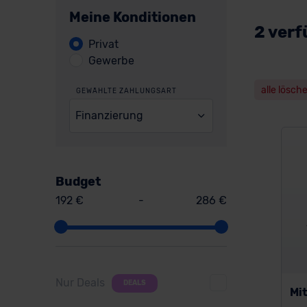
Meine Konditionen
2 verf
Privat
Gewerbe
alle lösch
GEWÄHLTE ZAHLUNGSART
Finanzierung
Budget
192 €
-
286 €
Nur Deals
DEALS
Mit