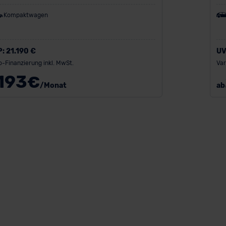
Kompaktwagen
P:
21.190 €
UV
o-Finanzierung inkl. MwSt.
Var
193
€
/Monat
ab