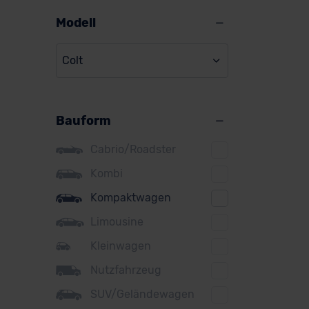
Alpine
Modell
Audi
Colt
BMW
BYD
Bauform
Citroen
Cupra
Cabrio/Roadster
DS
Kombi
Kompaktwagen
Dacia
Limousine
Fiat
Kleinwagen
Ford
Nutzfahrzeug
Honda
SUV/Geländewagen
Hyundai