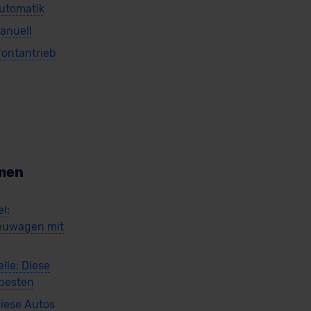
Automatik
Manuell
rontantrieb
men
l:
euwagen mit
lle: Diese
 besten
iese Autos