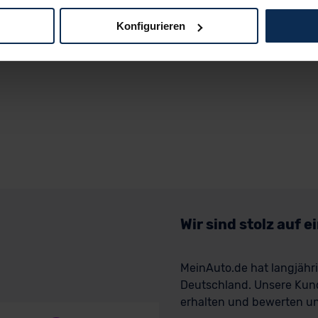
Konfigurieren
logien und Cookies gilt – soweit keine detaillierteren Angaben e
ger außerhalb der EU zu übermitteln oder dort verarbeiten zu la
rhalb der EU erfolgt, erfolgt dies ausschließlich auf der Grundl
 der EU-Kommission (Art. 45 Abs. 1 DSGVO), von Standarddate
n Sie hierzu Ihre Einwilligung freiwillig erteilen. Nähere Infor
 Sie über den Kontakt zu unserem Datenschutzbeauftragten un
pressum
Wir sind stolz auf 
MeinAuto.de hat langjäh
Deutschland. Unsere Kun
erhalten und bewerten uns