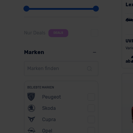
Le
Nur Deals
DEALS
UV
Vari
Marken
ab
BELIEBTE MARKEN
Peugeot
Skoda
Cupra
Opel