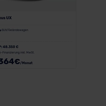
xus UX
SUV/Geländewagen
P:
48.350 €
o-Finanzierung inkl. MwSt.
364
€
/Monat