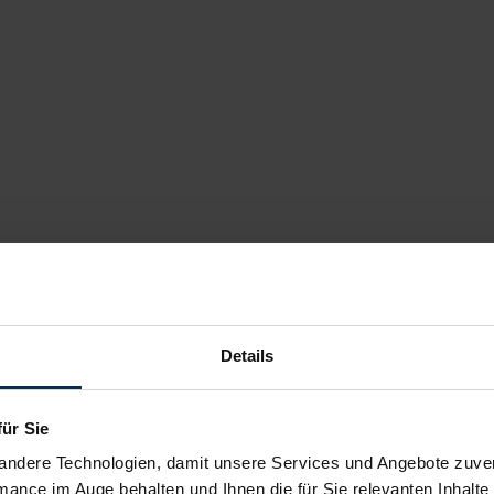
Details
für Sie
andere Technologien, damit unsere Services und Angebote zuverl
mance im Auge behalten und Ihnen die für Sie relevanten Inhalte 