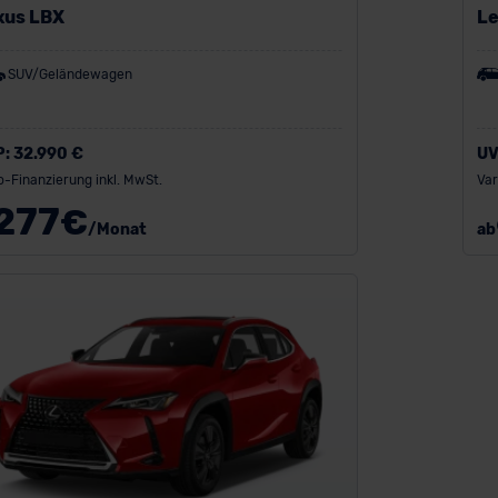
xus LBX
Le
SUV/Geländewagen
P:
32.990 €
UV
o-Finanzierung inkl. MwSt.
Var
277
€
/Monat
ab