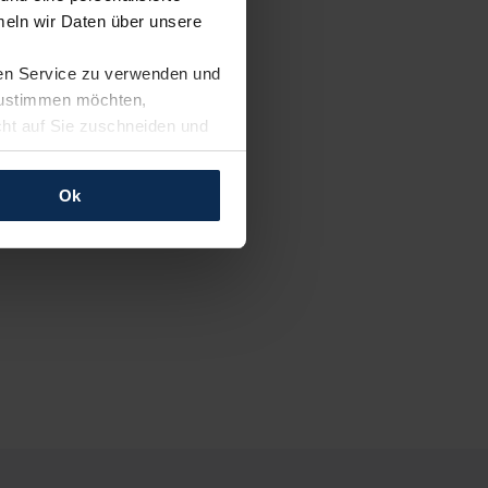
eln wir Daten über unsere
ren Service zu verwenden und
 zustimmen möchten,
cht auf Sie zuschneiden und
llungen jederzeit anpassen
Ok
rfolgen: Wir beabsichtigen
ssen. Soweit eine
age eines
nschutzklauseln (Art. 46
mationen zu den bestehenden
ter datenschutz@meinauto.de