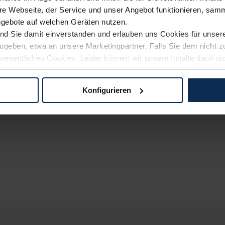
e Webseite, der Service und unser Angebot funktionieren, samm
ngebote auf welchen Geräten nutzen.
ind Sie damit einverstanden und erlauben uns Cookies für unse
rzugeben, etwa an unsere Marketingpartner. Falls Sie dem nicht
wesentlichen Cookies. Leider können wir unsere Inhalte dann ni
 dem Weg zu Ihrem Neuwagen unterstützen. Sie können die Einste
Konfigurieren
logien und Cookies gilt – soweit keine detaillierteren Angaben e
ger außerhalb der EU zu übermitteln oder dort verarbeiten zu la
rhalb der EU erfolgt, erfolgt dies ausschließlich auf der Grundl
 der EU-Kommission (Art. 45 Abs. 1 DSGVO), von Standarddate
n Sie hierzu Ihre Einwilligung freiwillig erteilen. Nähere Infor
 Sie über den Kontakt zu unserem Datenschutzbeauftragten un
pressum