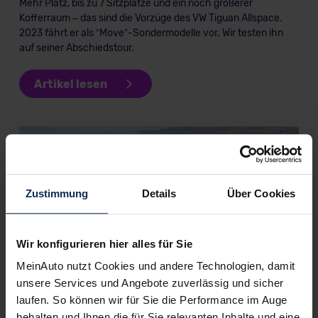
Mehr Platz, bis zu 7 Sitzplätze und ein noch größerer
Kofferraum – das sind die Vorzüge des VW Tiguan Allspace.
2023 fährt er als “Move”-Sondermodelle vor. Wir testen ihn
auf seiner Abschiedstour.
Artikel lesen
KI-generiert
Zustimmung
Details
Über Cookies
Wir konfigurieren hier alles für Sie
MeinAuto nutzt Cookies und andere Technologien, damit
unsere Services und Angebote zuverlässig und sicher
VW Tiguan Move (Test 2023): Sondermodell als
Vorhut für den Tiguan III
laufen. So können wir für Sie die Performance im Auge
behalten und Ihnen die für Sie relevanten Inhalte und eine