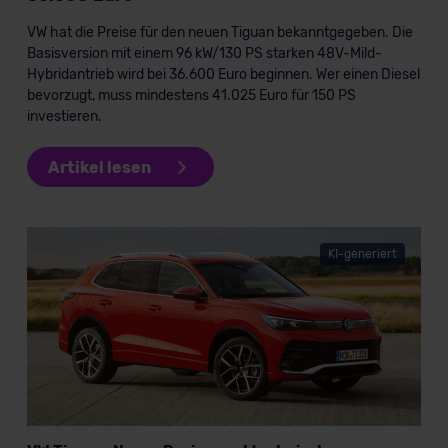
außerhalb der EU zu übermitteln oder dort verarbeiten zu
lassen. Soweit eine Übermittlung in ein Land außerhalb
VW hat die Preise für den neuen Tiguan bekanntgegeben. Die
Basisversion mit einem 96 kW/130 PS starken 48V-Mild-
der EU erfolgt, erfolgt dies ausschließlich auf der
Hybridantrieb wird bei 36.600 Euro beginnen. Wer einen Diesel
Grundlage eines Angemessenheitsbeschlusses der EU-
bevorzugt, muss mindestens 41.025 Euro für 150 PS
Kommission (Art. 45 Abs. 1 DSGVO), von
investieren.
Standarddatenschutzklauseln (Art. 46 Abs. 2 lit. c
DSGVO) oder wenn Sie hierzu Ihre Einwilligung freiwillig
Artikel lesen
erteilen. Nähere Informationen zu den bestehenden
Datenschutzklauseln können Sie über den Kontakt zu
unserem Datenschutzbeauftragten unter
datenschutz@meinauto.de anfordern.
KI-generiert
Datenschutzerklärung
|
Impressum