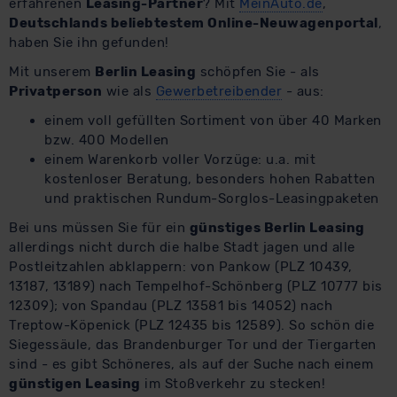
erfahrenen
Leasing-Partner
? Mit
MeinAuto.de
,
Deutschlands beliebtestem Online-Neuwagenportal
,
haben Sie ihn gefunden!
Mit unserem
Berlin Leasing
schöpfen Sie - als
Privatperson
wie als
Gewerbetreibender
- aus:
einem voll gefüllten Sortiment von über 40 Marken
bzw. 400 Modellen
einem Warenkorb voller Vorzüge: u.a. mit
kostenloser Beratung, besonders hohen Rabatten
und praktischen Rundum-Sorglos-Leasingpaketen
Bei uns müssen Sie für ein
günstiges Berlin Leasing
allerdings nicht durch die halbe Stadt jagen und alle
Postleitzahlen abklappern: von Pankow (PLZ 10439,
13187, 13189) nach Tempelhof-Schönberg (PLZ 10777 bis
12309); von Spandau (PLZ 13581 bis 14052) nach
Treptow-Köpenick (PLZ 12435 bis 12589). So schön die
Siegessäule, das Brandenburger Tor und der Tiergarten
sind - es gibt Schöneres, als auf der Suche nach einem
günstigen Leasing
im Stoßverkehr zu stecken!