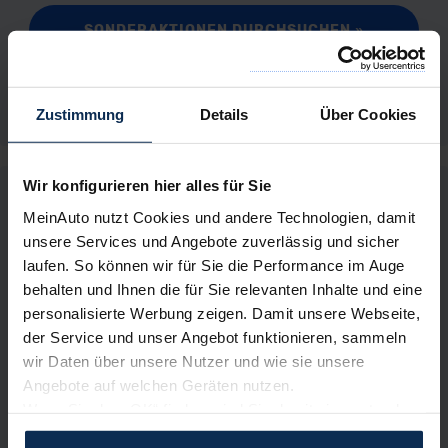
SONDERAKTIONEN DURCHSUCHEN
»
NACH WEITEREN NEUWAGEN SUCHEN
»
Zustimmung
Details
Über Cookies
Wir konfigurieren hier alles für Sie
In vier Schritten zum Neuwagen:
MeinAuto nutzt Cookies und andere Technologien, damit
unsere Services und Angebote zuverlässig und sicher
1. Wunschauto auswählen und
laufen. So können wir für Sie die Performance im Auge
unverbindlich konfigurieren
behalten und Ihnen die für Sie relevanten Inhalte und eine
2. Sofortige Preisauskunft erhalten
personalisierte Werbung zeigen. Damit unsere Webseite,
(mit Barzahlung, Finanzierung,
der Service und unser Angebot funktionieren, sammeln
Leasing)
wir Daten über unsere Nutzer und wie sie unsere
3. Keine Kosten: Persönliches
Angebote auf welchen Geräten nutzen.
Angebot per Email erhalten
Wenn Sie das „OK“ finden, sind Sie damit einverstanden
und erlauben uns Cookies für unseren Service zu
4. Leasingvertrag unterschreiben