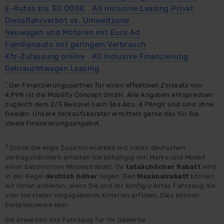
E-Autos bis 30.000€
All Inclusive Leasing Privat
Dieselfahrverbot vs. Umweltzone
Neuwagen und Motoren mit Euro 6d
Familienauto mit geringem Verbrauch
Kfz-Zulassung online
All Inclusive Finanzierung
Gebrauchtwagen Leasing
*
Der Finanzierungspartner für einen effektiven Zinssatz von
4,99% ist die Mobility Concept GmbH. Alle Angaben entsprechen
zugleich dem 2/3 Beispiel nach §6a Abs. 4 PAngV und sind ohne
Gewähr. Unsere Verkaufsberater ermitteln gerne das für Sie
ideale Finanzierungsangebot.
1
Durch die enge Zusammenarbeit mit vielen deutschen
Vertragshändlern erhalten Sie abhängig von Marke und Modell
einen bestimmten Mindestrabatt. Ihr
tatsächlicher Rabatt
wird
in der Regel
deutlich höher
liegen. Den
Maximalrabatt
können
wir Ihnen anbieten, wenn Sie und Ihr konfiguriertes Fahrzeug die
vom Hersteller vorgegebenen Kriterien erfüllen. Dies können
beispielsweise sein:
Sie erwerben das Fahrzeug für Ihr Gewerbe