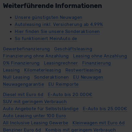
Weiterführende Informationen
erteilen. Nähere Informationen zu den bestehenden
Datenschutzklauseln können Sie über den Kontakt zu
Unsere günstigsten Neuwagen
unserem Datenschutzbeauftragten unter
Autoleasing inkl. Versicherung ab 4,99%
datenschutz@meinauto.de anfordern.
Hier finden Sie unsere Sonderaktionen
So funktioniert MeinAuto.de
Datenschutzerklärung
|
Impressum
Gewerbefinanzierung
Geschäftsleasing
Finanzierung ohne Anzahlung
Leasing ohne Anzahlung
0% Finanzierung
Leasingrechner
Finanzierung
Leasing
Kilometerleasing
Restwertleasing
Null Leasing
Sonderaktionen
EU Neuwagen
Neuwagengarantie
EU Reimporte
Diesel mit Euro 6d
E-Auto bis 20.000€
SUV mit geringem Verbrauch
Auto Angebote für Selbstständige
E-Auto bis 25.000€
Auto Leasing unter 100 Euro
All Inclusive Leasing Gewerbe
Kleinwagen mit Euro 6d
Benziner Euro 6d
Kombis mit geringem Verbrauch