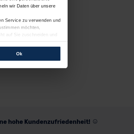
eln wir Daten über unsere
ren Service zu verwenden und
 zustimmen möchten,
cht auf Sie zuschneiden und
llungen jederzeit anpassen
Ok
rfolgen: Wir beabsichtigen
ssen. Soweit eine
age eines
nschutzklauseln (Art. 46
mationen zu den bestehenden
ter datenschutz@meinauto.de
eine hohe Kundenzufriedenheit!