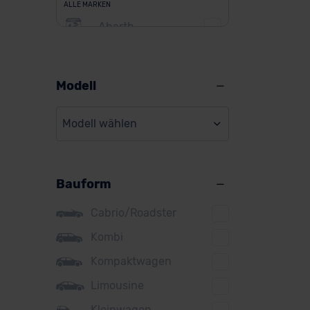
ALLE MARKEN
Abarth
Alfa Romeo
Alpine
Modell
Audi
Modell wählen
BMW
BYD
Bauform
Citroen
Cupra
Cabrio/Roadster
DS
Kombi
Kompaktwagen
Dacia
Limousine
Fiat
Kleinwagen