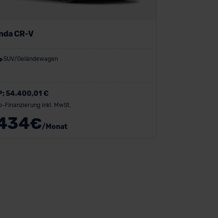
nda CR-V
SUV/Geländewagen
P:
54.400,01 €
o-Finanzierung inkl. MwSt.
434
€
/Monat