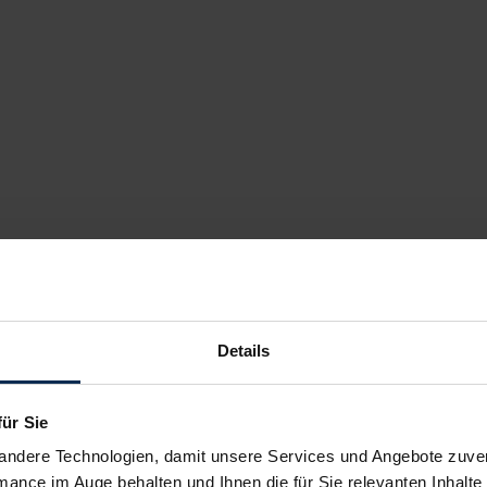
Details
für Sie
andere Technologien, damit unsere Services und Angebote zuverl
mance im Auge behalten und Ihnen die für Sie relevanten Inhalte 