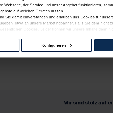
e Webseite, der Service und unser Angebot funktionieren, samm
ngebote auf welchen Geräten nutzen.
ind Sie damit einverstanden und erlauben uns Cookies für unse
rzugeben, etwa an unsere Marketingpartner. Falls Sie dem nicht
wesentlichen Cookies. Leider können wir unsere Inhalte dann ni
 dem Weg zu Ihrem Neuwagen unterstützen. Sie können die Einste
Konfigurieren
logien und Cookies gilt – soweit keine detaillierteren Angaben e
ger außerhalb der EU zu übermitteln oder dort verarbeiten zu la
rhalb der EU erfolgt, erfolgt dies ausschließlich auf der Grundl
 der EU-Kommission (Art. 45 Abs. 1 DSGVO), von Standarddate
n Sie hierzu Ihre Einwilligung freiwillig erteilen. Nähere Infor
 Sie über den Kontakt zu unserem Datenschutzbeauftragten un
Wir sind stolz auf 
pressum