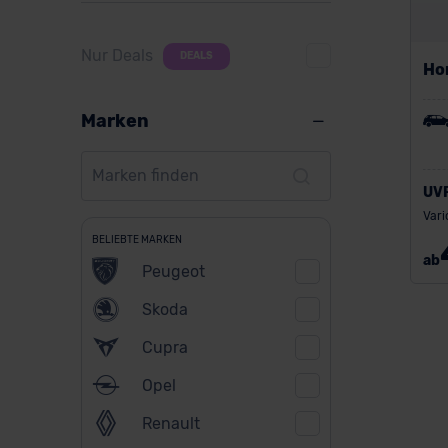
Nur Deals
DEALS
Ho
Marken
UV
Vari
BELIEBTE MARKEN
ab
Peugeot
Skoda
Cupra
Opel
Renault