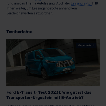
Ford Transit Connect Kombi Plug-in-
rund um das Thema Autoleasing. Auch der
Leasingfaktor
hilft
Hybrid
Ihnen weiter, um Leasingangebote anhand von
Vergleichswerten einzuordnen.
Testberichte
Verkauf startet in Kürze
KI-generiert
Bald verfügbar
KI-generiert
Ford E-Transit (Test 2023): Wie gut ist das
Transporter-Urgestein mit E-Antrieb?
Ford Transit Custom Kastenwagen MS-RT