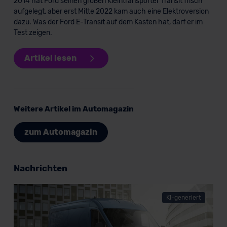
2014 hat Ford seinen großen Kleintransporter Transit frisch
aufgelegt, aber erst Mitte 2022 kam auch eine Elektroversion
dazu. Was der Ford E-Transit auf dem Kasten hat, darf er im
Test zeigen.
Verkauf startet in Kürze
Artikel lesen
Bald verfügbar
KI-generiert
Weitere Artikel im Automagazin
zum Automagazin
Nachrichten
Ford Transit E-Courier Kastenwagen
KI-generiert