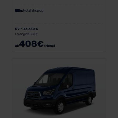
Nutzfahrzeug
UVP:
46.350 €
Leasing inkl. MwSt.
408
€
ab
/Monat