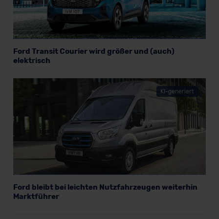
Verkauf startet in Kürze
Bald verfügbar
Ford Transit Courier wird größer und (auch)
elektrisch
KI-generiert
Ford Transit Fahrgestell
Ford bleibt bei leichten Nutzfahrzeugen weiterhin
Marktführer
Nutzfahrzeug