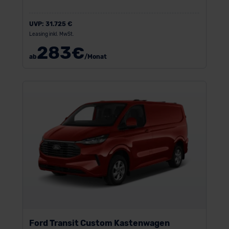
UVP:
31.725 €
Leasing inkl. MwSt.
283
€
ab
/Monat
Ford Transit Custom Kastenwagen