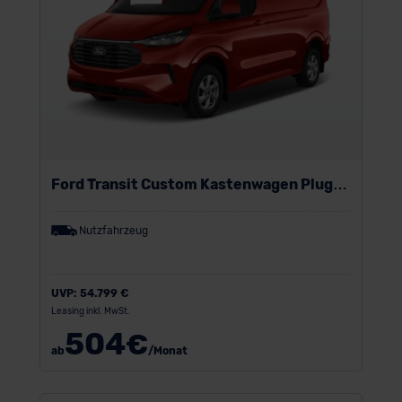
Ford Transit Custom Kastenwagen Plug-
In-Hybrid
Nutzfahrzeug
UVP:
54.799 €
Leasing inkl. MwSt.
504
€
ab
/Monat