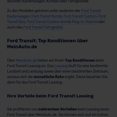
darunter Kastenwagen, Kombis oder Fahrgestelle.
Zu den Modellen gehören unter anderem der
Ford Transit
Kastenwagen
,
Ford Transit Kombi
,
Ford Transit Custom
,
Ford
Ford Grand Transit Connect Kombi
Transit Bus
,
Ford Transit Custom Kombi Plug-in-Hybrid
oder
auch das
Ford Transit Fahrgestell
.
Ford Transit: Top Konditionen über
MeinAuto.de
Verkauf startet in Kürze
Über
MeinAuto.de
bieten wir Ihnen
Top Konditionen
beim
Ford Transit Leasing an. Das
Leasing
läuft für eine bestimmte
Bald verfügbar
Laufzeit und Leistung sowie über einen bestimmten Zeitraum,
woraus sich die
monatliche Rate
ergibt. Diese bezahlen Sie
KI-generiert
dann für das Ford Transit Leasing.
Ihre Vorteile beim Ford Transit Leasing
Sie profitieren von
zahlreichen Vorteilen
beim Leasing eines
Ford Transit über MeinAuto.de. Sie können sich auf ein hohes