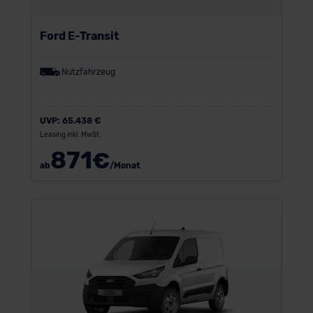
Ford E-Transit
Nutzfahrzeug
UVP:
65.438 €
Leasing inkl. MwSt.
871
€
ab
/Monat