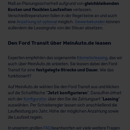
Maß an Planungssicherheit aufgrund von
gleichbleibenden
Kosten und flexiblen Laufzeiten
verlassen.
Ford Grand Transit Connect Kombi Plug-
Verschleißreperaturen fallen in der Regel keine an und auch
in-Hybrid
eine
Anzahlung ist optional
möglich.
Gewerbekunden
können
außerdem die Leasingrate von der Steuer absetzen.
Den Ford Transit über MeinAuto.de leasen
Verkauf startet in Kürze
Experten empfehlen das sogenannte
Kilometerleasing
, das wir
auch über MeinAuto.de anbieten. Sie leasen dabei den Ford
Bald verfügbar
Transit für eine
festgelegte Strecke und Dauer
. Wie das
KI-generiert
funktioniert?
Auf MeinAuto.de wählen Sie den Ford Transit aus und klicken
auf die Schaltfläche "
Jetzt konfigurieren
". Daraufhin öffnet
sich der
Konfigurator
, über den Sie die Zahlungsart "
Leasing
"
auswählen. Per Schieberegler lassen sich anschließend die
Laufleistung pro Jahr, Höhe der möglichen Anzahlung sowie
die Laufzeit regeln.
In unserem großen
FAQ
beantworten wir viele weitere Fragen