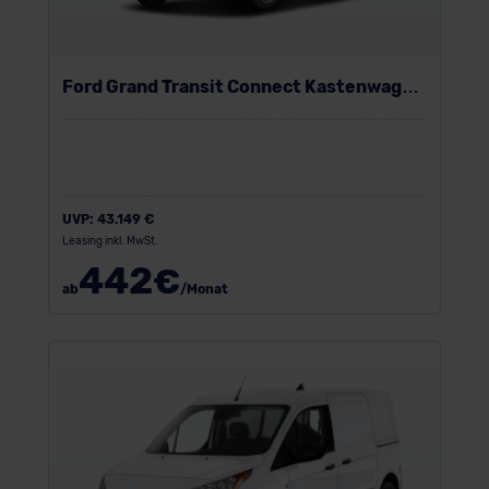
Ford Grand Transit Connect Kastenwagen
Plug-in-Hybrid
UVP:
43.149 €
Leasing inkl. MwSt.
442
€
ab
/Monat