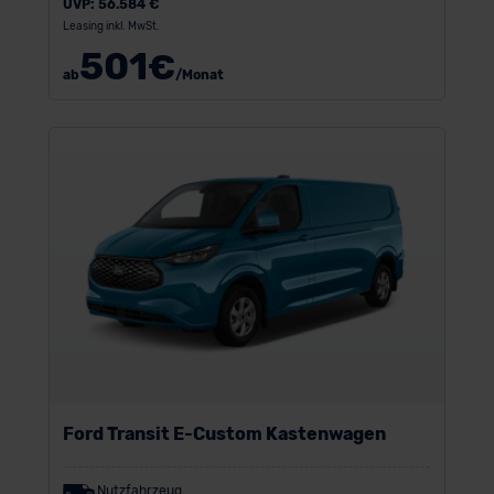
UVP:
56.584 €
Leasing inkl. MwSt.
501
€
ab
/Monat
Ford Transit E-Custom Kastenwagen
Nutzfahrzeug