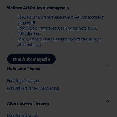
Verkauf startet in Kürze
Weitere Artikel im Automagazin
Ford: Neuer E-Transit Custom auf IAA Transportation
vorgestellt
Bald verfügbar
Ford-Studie: Nutzfahrzeuge erwirtschaften 786
Milliarden Euro
Ford E-Transit Custom: Elektromobilität für kleinere
Unternehmen
zum Automagazin
Mehr zum Thema
Ford Transit kaufen
Ford Transit Vario-Finanzierung
Ford Transit City (neues Modell)
Alternativen Themen
Ford Transit Kombi