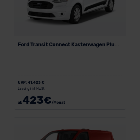
Ford Transit Connect Kastenwagen Plug-
in-Hybrid
UVP:
41.423 €
Leasing inkl. MwSt.
423
€
ab
/Monat