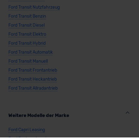
Ford Transit Nutzfahrzeug
Verkauf startet in Kürze
Ford Transit Benzin
Ford Transit Diesel
Bald verfügbar
Ford Transit Elektro
KI-generiert
Ford Transit Hybrid
Ford Transit Automatik
Ford Transit Manuell
Ford Transit Frontantrieb
Ford Transit Heckantrieb
Ford Transit Allradantrieb
Ford Transit Custom Kastenwagen MS-RT
Plug-in-Hybrid
Weitere Modelle der Marke
Ford Capri Leasing
Verkauf startet in Kürze
Ford Explorer Leasing