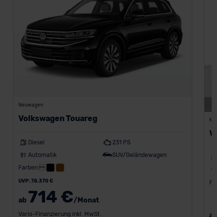
Neuwagen
Volkswagen Touareg
Ne
V
Diesel
231 PS
Automatik
SUV/Geländewagen
Farben:
UVP: 78.370 €
Fa
714 €
ab
/Monat
Vario-Finanzierung inkl. MwSt.
a