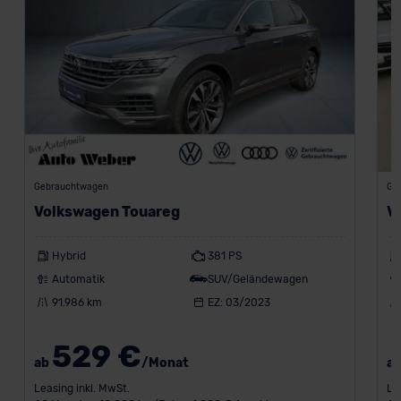
Gebrauchtwagen
Ge
Volkswagen Touareg
V
Hybrid
381 PS
Automatik
SUV/Geländewagen
91.986 km
EZ: 03/2023
529 €
ab
/Monat
a
Leasing inkl. MwSt.
Le