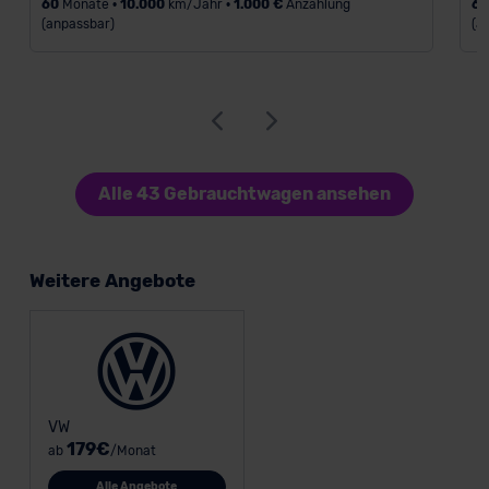
60
Monate •
10.000
km/Jahr •
1.000 €
Anzahlung
6
(anpassbar)
(a
Alle 43 Gebrauchtwagen ansehen
Weitere Angebote
VW
179€
ab
/Monat
Alle Angebote