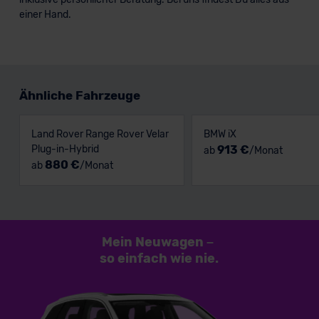
einer Hand.
Ähnliche Fahrzeuge
Land Rover Range Rover Velar
BMW iX
Plug-in-Hybrid
913 €
ab
/Monat
880 €
ab
/Monat
Mein Neuwagen
–
so einfach
wie nie.