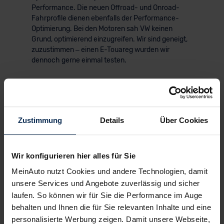
Performance. Die neuen Offroad- und Onroad-
Fahrprofile dienen ebenfalls der Performance-
Optimierung. Bei den Motoren sah VW keinen
Grund, optimierend einzugreifen. Wir sind geneigt,
zuzustimmen – einen E-Touareg wurden wir
dennoch gerne einmal testen.
KI-generiert
Zustimmung
Details
Über Cookies
Wir konfigurieren hier alles für Sie
MeinAuto nutzt Cookies und andere Technologien, damit
unsere Services und Angebote zuverlässig und sicher
© Volkswagen
laufen. So können wir für Sie die Performance im Auge
behalten und Ihnen die für Sie relevanten Inhalte und eine
personalisierte Werbung zeigen. Damit unsere Webseite,