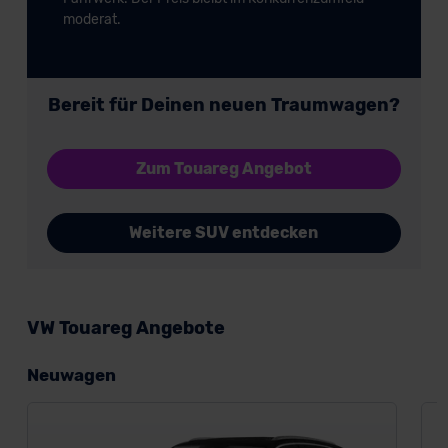
moderat.
der EU erfolgt, erfolgt dies ausschließlich auf der
Grundlage eines Angemessenheitsbeschlusses der EU-
Kommission (Art. 45 Abs. 1 DSGVO), von
Standarddatenschutzklauseln (Art. 46 Abs. 2 lit. c
Bereit für Deinen neuen Traumwagen?
DSGVO) oder wenn Sie hierzu Ihre Einwilligung freiwillig
erteilen. Nähere Informationen zu den bestehenden
Datenschutzklauseln können Sie über den Kontakt zu
Zum Touareg Angebot
unserem Datenschutzbeauftragten unter
datenschutz@meinauto.de anfordern.
Weitere SUV entdecken
Datenschutzerklärung
|
Impressum
VW Touareg Angebote
Neuwagen