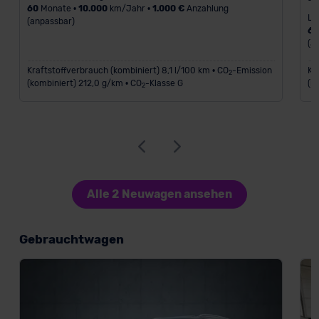
60
Monate •
10.000
km/Jahr •
1.000 €
Anzahlung
Le
(anpassbar)
6
(a
Kraftstoffverbrauch (kombiniert) 8,1 l/100 km • CO
-Emission
Kr
2
(kombiniert) 212,0 g/km • CO
-Klasse G
(k
2
Alle 2 Neuwagen ansehen
Gebrauchtwagen