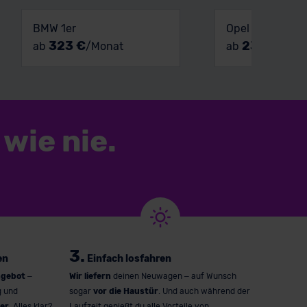
BMW 1er
Opel Astra
323 €
233 €
ab
/Monat
ab
/Mon
wie nie.
3.
en
Einfach losfahren
ngebot
–
Wir liefern
deinen Neuwagen – auf Wunsch
g und
sogar
vor die Haustür
. Und auch während der
er
. Alles klar?
Laufzeit genießt du alle Vorteile von