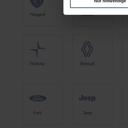
Nur notwendige
Für alle beschriebenen Techno
Peugeot
Skoda
nicht, diese Daten an Empfän
Übermittlung in ein Land auße
Angemessenheitsbeschlusses
Abs. 2 lit. c DSGVO) oder wen
Datenschutzklauseln können
anfordern.
Polestar
Renault
Datenschutzerklärung
|
Im
Ford
Jeep