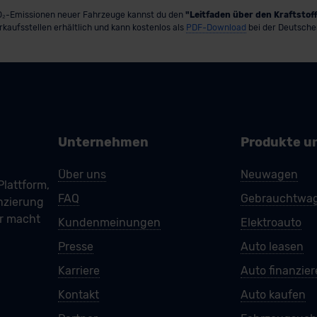
 CO₂-Emissionen neuer Fahrzeuge kannst du den
"Leitfaden über den Kraftsto
erkaufsstellen erhältlich und kann kostenlos als
PDF-Download
bei der Deutsche
Unternehmen
Produkte u
Über uns
Neuwagen
Plattform,
FAQ
Gebrauchtwa
nzierung
ar macht
Kundenmeinungen
Elektroauto
Presse
Auto leasen
Karriere
Auto finanzie
Kontakt
Auto kaufen