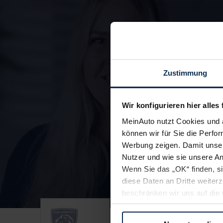
Zustimmung
Wir konfigurieren hier alles 
MeinAuto nutzt Cookies und 
können wir für Sie die Perfor
Werbung zeigen. Damit unser
Nutzer und wie sie unsere A
Unsere Top Marken
Wenn Sie das „OK“ finden, s
diese Daten an Dritte weite
beschränken wir uns auf die 
Sie somit nicht perfekt auf
oder widerrufen.