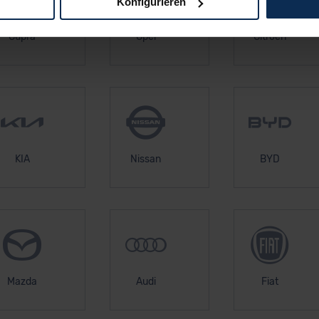
Konfigurieren
logien und Cookies gilt – soweit keine detaillierteren Angaben e
Cupra
Opel
Citroen
ger außerhalb der EU zu übermitteln oder dort verarbeiten zu la
rhalb der EU erfolgt, erfolgt dies ausschließlich auf der Grundl
 der EU-Kommission (Art. 45 Abs. 1 DSGVO), von Standarddate
n Sie hierzu Ihre Einwilligung freiwillig erteilen. Nähere Infor
 Sie über den Kontakt zu unserem Datenschutzbeauftragten un
KIA
Nissan
BYD
pressum
Mazda
Audi
Fiat