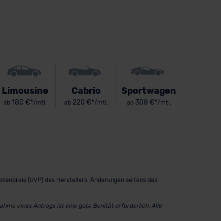
Limousine
Cabrio
Sportwagen
180 €*
220 €*
308 €*
ab
/mtl.
ab
/mtl.
ab
/mtl.
istenpreis (UVP) des Herstellers. Änderungen seitens des
me eines Antrags ist eine gute Bonität erforderlich. Alle