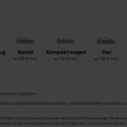
ug
Kombi
Kompaktwagen
Van
175 €*
172 €*
178 €*
ab
/mtl.
ab
/mtl.
ab
/mtl.
twas anderes angegeben.
können zusätzliche Einmalkosten anfallen. Die Rabatte beziehen sich auf den L
st Mobility Concept GmbH (Grünwalder Weg 34, 82041 Oberhaching). Für die Annah
gemäß § 6a der Preisangabenverordnung (PAngV) Abs. 4 und sind ohne Gewähr.