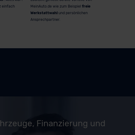
z einfach
MeinAuto.de wie zum Beispiel
freie
Werkstattwahl
und persönlichen
Ansprechpartner.
ahrzeuge, Finanzierung und