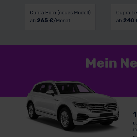
Cupra Born (neues Modell)
Cupra L
265 €
240 
ab
/Monat
ab
Mein N
1
Du
fü
u