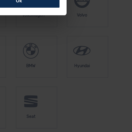
Ok
rfolgen: Wir beabsichtigen
Volkswagen
Volvo
ssen. Soweit eine
age eines
nschutzklauseln (Art. 46
mationen zu den bestehenden
ter datenschutz@meinauto.de
BMW
Hyundai
Seat