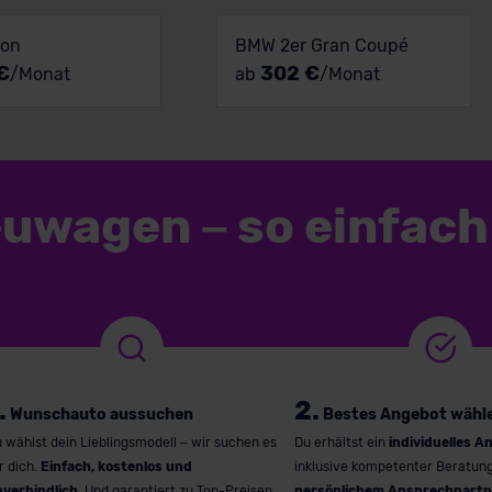
eon
BMW 2er Gran Coupé
€
302 €
/Monat
ab
/Monat
euwagen
–
so einfach
.
2.
Wunschauto aussuchen
Bestes Angebot wähl
 wählst dein Lieblingsmodell – wir suchen es
Du erhältst ein
individuelles A
r dich.
Einfach, kostenlos und
inklusive kompetenter Beratun
nverbindlich
. Und garantiert zu Top-Preisen.
persönlichem Ansprechpartn