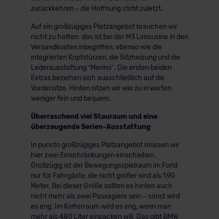
zurückkehren – die Hoffnung stirbt zuletzt.
Auf ein großzügiges Platzangebot brauchen wir
nicht zu hoffen: das ist bei der M3 Limousine in den
Versandkosten inbegriffen; ebenso wie die
integrierten Kopfstürzen, die Sitzheizung und die
Lederausstattung “Merino”. Die ersten beiden
Extras beziehen sich ausschließlich auf die
Vordersitze. Hinten sitzen wir wie zu erwarten
weniger fein und bequem.
Überraschend viel Stauraum und eine
überzeugende Serien-Ausstattung
In puncto großzügiges Platzangebot müssen wir
hier zwei Einschränkungen einschieben.
Großzügig ist der Bewegungsspielraum im Fond
nur für Fahrgäste, die nicht größer sind als 1,90
Meter. Bei dieser Größe sollten es hinten auch
nicht mehr als zwei Passagiere sein – sonst wird
es eng. Im Kofferraum wird es eng, wenn man
mehr als 480 Liter einpacken will. Das gibt BMW