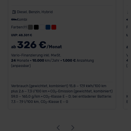
Diesel, Benzin, Hybrid
Kombi
Farben:
Fa
UVP: 48.301 €
UV
326 €
ab
/Monat
a
Vario-Finanzierung inkl. MwSt.
Va
24
Monate •
10.000
km/Jahr •
1.000 €
Anzahlung
4
(anpassbar)
(a
Verbrauch (gewichtet, kombiniert) 15,8 – 17,9 kWh/100 km
plus 2,6 – 7,3 l/100 km • CO
-Emission (gewichtet, kombiniert)
2
59,0 – 165,0 g/km • CO
-Klasse E – D; bei entladener Batterie:
Kr
2
7,3 – 7,9 l/100 km, CO
-Klasse E – G
Em
2