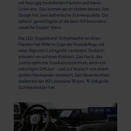
mit freizügig modellierten Flächen und klaren
Linien aus. Das können wir so stehen lassen. Das
Design hat zwei ästhetische Schwerpunkte. Der
optisch gewichtigste ist die beim M3 besonders
opulente Doppel-Niere.
Die LED-Doppelrund-Scheinwerfer an ihren
Flanken hat BMW im Zuge der Modellpflege mit
einer filigranen Lichtgrafik verfeinert. Dadurch
entsteht ein schöner Kontrast. Das Heck, das
zweite optische Gravitationszentrum, wird vom
mächtigen Diffusor – und auf Wunsch von einem
großen Heckspoiler dominiert. Den Bodenkontakt
stellen bei der M3 Limousine 18 bzw. 19 Zoll große
Schmiederäder her.
KI-generiert
KI-
generiert
© BMW