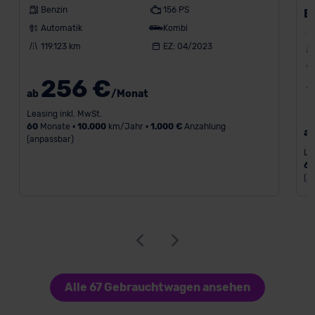
Benzin
156 PS
B
Automatik
Kombi
119.123 km
EZ: 04/2023
256 €
ab
/Monat
Leasing inkl. MwSt.
60
Monate •
10.000
km/Jahr •
1.000 €
Anzahlung
a
(anpassbar)
Le
6
(a
Alle 67 Gebrauchtwagen ansehen