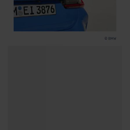
der EU erfolgt, erfolgt dies ausschließlich auf der
Grundlage eines Angemessenheitsbeschlusses der EU-
Kommission (Art. 45 Abs. 1 DSGVO), von
Standarddatenschutzklauseln (Art. 46 Abs. 2 lit. c
DSGVO) oder wenn Sie hierzu Ihre Einwilligung freiwillig
© BMW
erteilen. Nähere Informationen zu den bestehenden
Datenschutzklauseln können Sie über den Kontakt zu
unserem Datenschutzbeauftragten unter
datenschutz@meinauto.de anfordern.
Datenschutzerklärung
|
Impressum