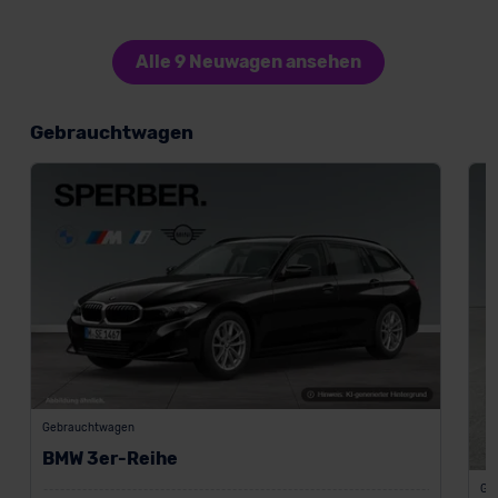
Alle 9 Neuwagen ansehen
Gebrauchtwagen
Gebrauchtwagen
BMW 3er-Reihe
Ge