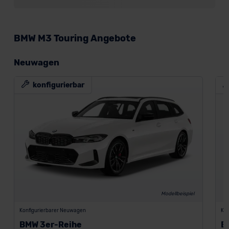
BMW M3 Touring Angebote
Neuwagen
konfigurierbar
Modellbeispiel
Konfigurierbarer Neuwagen
Kon
BMW 3er-Reihe
B