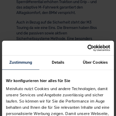
Sperrdifferential erhöhen Traktion und Grip – und
das adaptive M-Fahrwerk garantiert den
Alltagskomfort, den BMW verspricht.
Auch in Bezug auf die Sicherheit steht der M3
Touring da wie eine Eins. Die Bremsen haben Biss
und die passiven sowie aktiven
Sicherheitssysteme Methode. Eine besonders
praktische Serienzugabe ist der “Parking
Assistant”. Er parkt den Kombi selbstständig und
sicher ein: eine Fähigkeit, die man bei dem Preis
nicht hoch genug einschätzen kann.
Zustimmung
Details
Über Cookies
Wir konfigurieren hier alles für Sie
KI-generiert
MeinAuto nutzt Cookies und andere Technologien, damit
unsere Services und Angebote zuverlässig und sicher
laufen. So können wir für Sie die Performance im Auge
behalten und Ihnen die für Sie relevanten Inhalte und eine
personalisierte Werbung zeigen. Damit unsere Webseite,